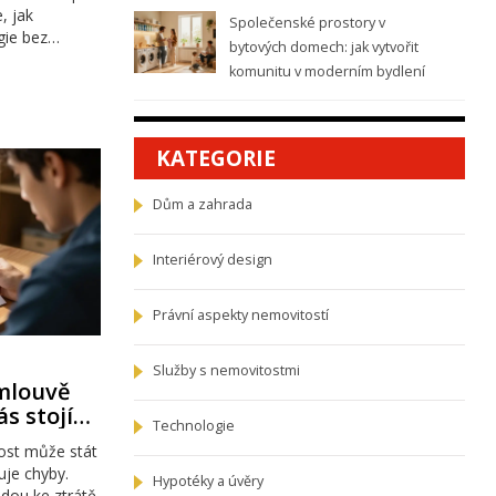
, jak
Společenské prostory v
gie bez
bytových domech: jak vytvořit
komunitu v moderním bydlení
KATEGORIE
Dům a zahrada
Interiérový design
Právní aspekty nemovitostí
Služby s nemovitostmi
smlouvě
s stojí
Technologie
ost může stát
uje chyby.
Hypotéky a úvěry
edou ke ztrátě