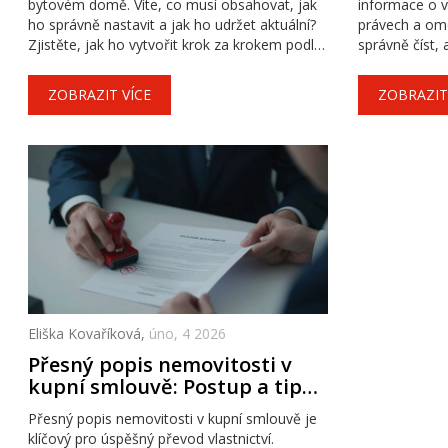
bytovém domě. Víte, co musí obsahovat, jak
informace o vl
ho správně nastavit a jak ho udržet aktuální?
právech a omez
Zjistěte, jak ho vytvořit krok za krokem podle
správně číst, 
nejnovějších zákonů.
rizikům.
ZOBRAZIT VÍCE
ZOBRAZIT
Eliška Kovaříková,
úno, 4 2026
Přesný popis nemovitosti v
kupní smlouvě: Postup a tipy
pro úspěšný převod
Přesný popis nemovitosti v kupní smlouvě je
vlastnictví
klíčový pro úspěšný převod vlastnictví.