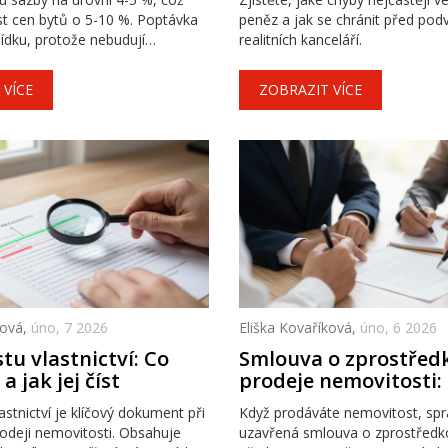
t cen bytů o 5-10 %. Poptávka
peněz a jak se chránit před po
ídku, protože nebudují
realitních kanceláří.
chle. Ceny v Praze překračují
n za metr čtvereční.
 VÍCE
ZOBRAZIT VÍCE
ková,
úno, 7 2026
Eliška Kovaříková,
úno, 6 2026
stu vlastnictví: Co
Smlouva o zprostřed
a jak jej číst
prodeje nemovitosti: 
pohlídat a jak se vy
lastnictví je klíčový dokument při
Když prodáváte nemovitost, sp
chybám
odeji nemovitosti. Obsahuje
uzavřená smlouva o zprostředko