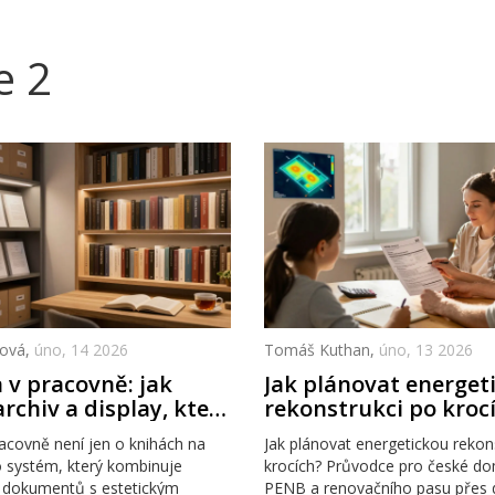
e 2
ková,
úno, 14 2026
Tomáš Kuthan,
úno, 13 2026
 v pracovně: jak
Jak plánovat energet
archiv a display, které
rekonstrukci po krocí
Praktický návod pro 
acovně není jen o knihách na
Jak plánovat energetickou rekon
domácnosti
to systém, který kombinuje
krocích? Průvodce pro české do
v dokumentů s estetickým
PENB a renovačního pasu přes 