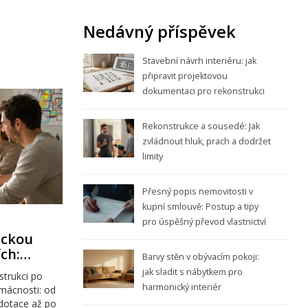
Nedávný příspěvek
Stavební návrh interiéru: jak
připravit projektovou
dokumentaci pro rekonstrukci
Rekonstrukce a sousedé: Jak
zvládnout hluk, prach a dodržet
limity
Přesný popis nemovitosti v
kupní smlouvě: Postup a tipy
pro úspěšný převod vlastnictví
ickou
ch:
Barvy stěn v obývacím pokoji:
české
jak sladit s nábytkem pro
strukci po
harmonický interiér
mácnosti: od
dotace až po