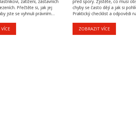
astníkovi, zatížení, zástavních
před spory. Zjistěte, co musí ob
eních. Přečtěte si, jak jej
chyby se často dějí a jak si pohl
aby jste se vyhnuli právním
Praktický checklist a odpovědi n
otázky.
 VÍCE
ZOBRAZIT VÍCE