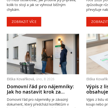
kolik to stojí a jak se vyhnout běžným
způsobuje růs
chybám.
převyšuje nab
dostatečně ry
170 tisíc koru
ZOBRAZIT VÍCE
ZOBRAZIT
Eliška Kovaříková,
úno, 8 2026
Eliška Kovaří
Domovní řád pro nájemníky:
Výpis z li
Jak ho nastavit krok za
obsahuje 
krokem
Domovní řád pro nájemníky je závazný
Výpis z listu v
dokument, který předchází konfliktům v
koupi nebo pr