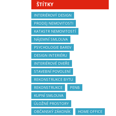
ŠTÍTKY
INTERIÉROVÝ DESIGN
PRODEJ NEMOVITOSTI
KATASTR NEMOVITOSTÍ
NÁJEMNÍ SMLOUVA
PSYCHOLOGIE BAREV
DESIGN INTERIÉRU
INTERIÉROVÉ DVEŘE
STAVEBNÍ POVOLENÍ
REKONSTRUKCE BYTU
REKONSTRUKCE
PENB
KUPNÍ SMLOUVA
ÚLOŽNÉ PROSTORY
OBČANSKÝ ZÁKONÍK
HOME OFFICE