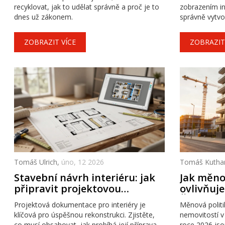
recyklovat, jak to udělat správně a proč je to
zobrazením insp
dnes už zákonem.
správně vytvoř
dodala klid.
ZOBRAZIT VÍCE
ZOBRAZIT
Tomáš Ulrich,
úno, 12 2026
Tomáš Kutha
Stavební návrh interiéru: jak
Jak měno
připravit projektovou
ovlivňuje
dokumentaci pro
ČR v roce
Projektová dokumentace pro interiéry je
Měnová politi
rekonstrukci
klíčová pro úspěšnou rekonstrukci. Zjistěte,
nemovitostí v
co musí obsahovat, jak probíhá její příprava,
roce 2026 jso