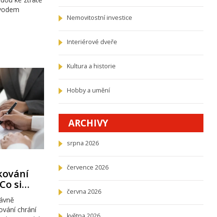
dvodem
Nemovitostní investice
Interiérové dveře
Kultura a historie
Hobby a umění
ARCHIVY
srpna 2026
července 2026
kování
Co si
června 2026
hnout
rávně
vání chrání
května 2026