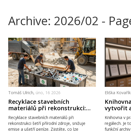
Archive: 2026/02 - Pag
Tomáš Ulrich,
úno, 16 2026
Eliška Kovaří
Recyklace stavebních
Knihovna
materiálů při rekonstrukci:
vytvořit 
jak šetřit peníze a životní
fungují
Recyklace stavebních materiálů při
Knihovna v pr
prostředí
rekonstrukci šetří přírodní zdroje, snižuje
regálech. Je 
emise a ušetří peníze. Zjistěte, co lze
funkční archi