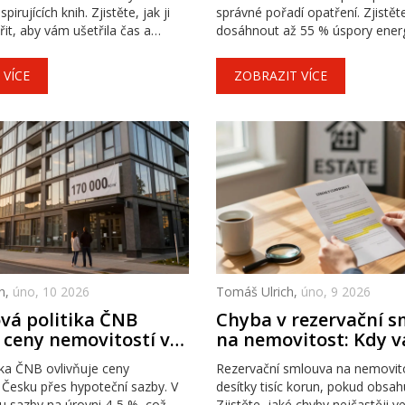
irujících knih. Zjistěte, jak ji
správné pořadí opatření. Zjistěte
it, aby vám ušetřila čas a
dosáhnout až 55 % úspory ener
finančního šoku.
 VÍCE
ZOBRAZIT VÍCE
n,
úno, 10 2026
Tomáš Ulrich,
úno, 9 2026
vá politika ČNB
Chyba v rezervační 
 ceny nemovitostí v
na nemovitost: Kdy vá
 2026
desítky tisíc korun
ka ČNB ovlivňuje ceny
Rezervační smlouva na nemovit
 Česku přes hypoteční sazby. V
desítky tisíc korun, pokud obsah
u sazby na úrovni 4-5 %, což
Zjistěte, jaké chyby nejčastěji v