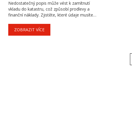
Nedostatečný popis může vést k zamítnutí
vkladu do katastru, což způsobí prodlevy a
finanční náklady. Zjistěte, které údaje musíte
zahrnout pro různé typy nemovitostí a jak se
vyvarit běžným chybám. Tento článek vás
ZOBRAZIT VÍCE
provede postupem od přípravy až po podpis
smlouvy.