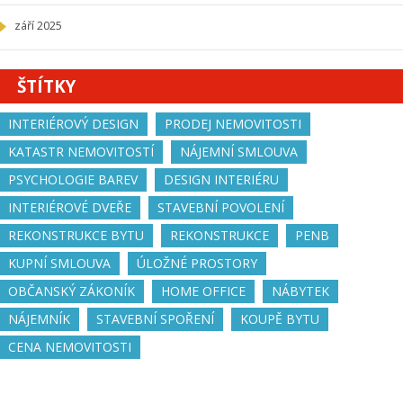
září 2025
ŠTÍTKY
INTERIÉROVÝ DESIGN
PRODEJ NEMOVITOSTI
KATASTR NEMOVITOSTÍ
NÁJEMNÍ SMLOUVA
PSYCHOLOGIE BAREV
DESIGN INTERIÉRU
INTERIÉROVÉ DVEŘE
STAVEBNÍ POVOLENÍ
REKONSTRUKCE BYTU
REKONSTRUKCE
PENB
KUPNÍ SMLOUVA
ÚLOŽNÉ PROSTORY
OBČANSKÝ ZÁKONÍK
HOME OFFICE
NÁBYTEK
NÁJEMNÍK
STAVEBNÍ SPOŘENÍ
KOUPĚ BYTU
CENA NEMOVITOSTI