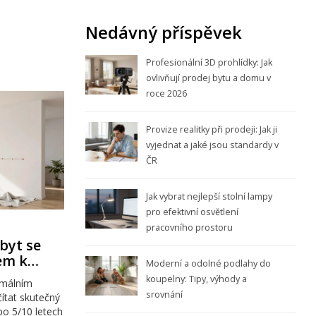
Nedávný příspěvek
Profesionální 3D prohlídky: Jak
ovlivňují prodej bytu a domu v
roce 2026
Provize realitky při prodeji: Jak ji
vyjednat a jaké jsou standardy v
ČR
Jak vybrat nejlepší stolní lampy
pro efektivní osvětlení
pracovního prostoru
 byt se
em k
Moderní a odolné podlahy do
u
koupelny: Tipy, výhody a
ximálním
srovnání
ítat skutečný
po 5/10 letech