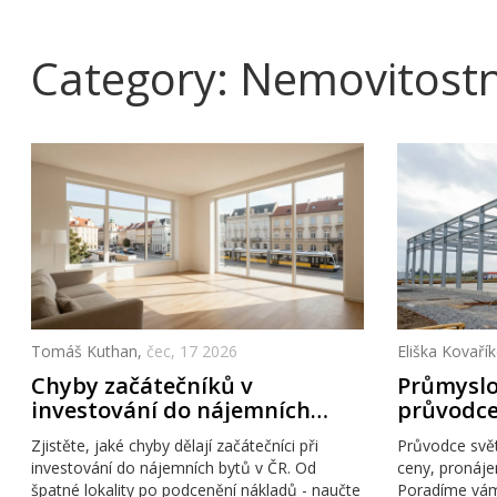
Category: Nemovitostní
Tomáš Kuthan,
čec, 17 2026
Eliška Kovaří
Chyby začátečníků v
Průmyslo
investování do nájemních
průvodce
bytů: Jak neztratit peníze
stavbou 
Zjistěte, jaké chyby dělají začátečníci při
Průvodce svět
investování do nájemních bytů v ČR. Od
ceny, pronáje
špatné lokality po podcenění nákladů - naučte
Poradíme vám,