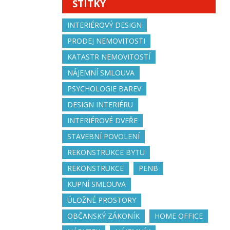
ŠTÍTKY
INTERIÉROVÝ DESIGN
PRODEJ NEMOVITOSTI
KATASTR NEMOVITOSTÍ
NÁJEMNÍ SMLOUVA
PSYCHOLOGIE BAREV
DESIGN INTERIÉRU
INTERIÉROVÉ DVEŘE
STAVEBNÍ POVOLENÍ
REKONSTRUKCE BYTU
REKONSTRUKCE
PENB
KUPNÍ SMLOUVA
ÚLOŽNÉ PROSTORY
OBČANSKÝ ZÁKONÍK
HOME OFFICE