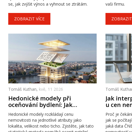
se, jak zvýšit výnos a vyhnout se ztrátám.
vaši firmu.
ZOBRAZIT VÍCE
ZOBRAZIT
Tomáš Kuthan,
kvě, 11 2026
Tomáš Kutha
Hedonické modely při
Jak inter
oceňování bydlení: Jak
u cen ne
vlastnosti ovlivňují cenu
Hedonické modely rozkládají cenu
Proč je čekán
nemovitosti
nemovitosti na jednotlivé atributy jako
jak se počítaj
lokalita, velikost nebo ticho. Zjistěte, jak tato
jaká data ČNB
statistická metoda pomáhá ocenit netržní
nemovitostí v