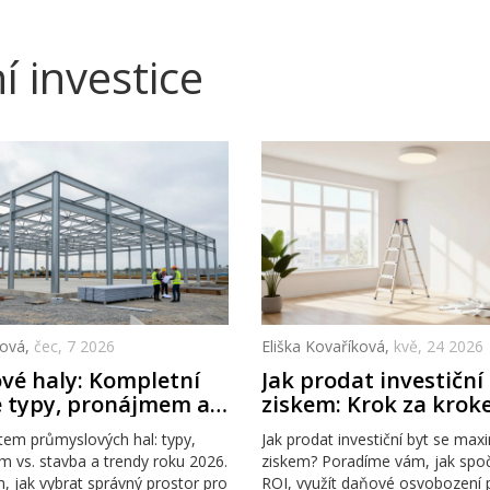
 investice
ková,
čec, 7 2026
Eliška Kovaříková,
kvě, 24 2026
vé haly: Kompletní
Jak prodat investiční
 typy, pronájmem a
ziskem: Krok za krok
v roce 2026
maximálnímu výnos
em průmyslových hal: typy,
Jak prodat investiční byt se ma
m vs. stavba a trendy roku 2026.
ziskem? Poradíme vám, jak spoč
 jak vybrat správný prostor pro
ROI, využít daňové osvobození 