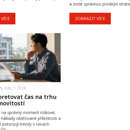
a zvolit správnou prodejní strateg
 VÍCE
ZOBRAZIT VÍCE
n,
dub, 1 2026
pretovat čas na trhu
movitostí
í na správný moment rizikové,
í náklady obětované příležitosti a
 potvrzují trendy v cenách
 ČR.