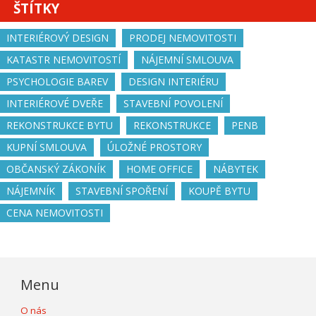
ŠTÍTKY
INTERIÉROVÝ DESIGN
PRODEJ NEMOVITOSTI
KATASTR NEMOVITOSTÍ
NÁJEMNÍ SMLOUVA
PSYCHOLOGIE BAREV
DESIGN INTERIÉRU
INTERIÉROVÉ DVEŘE
STAVEBNÍ POVOLENÍ
REKONSTRUKCE BYTU
REKONSTRUKCE
PENB
KUPNÍ SMLOUVA
ÚLOŽNÉ PROSTORY
OBČANSKÝ ZÁKONÍK
HOME OFFICE
NÁBYTEK
NÁJEMNÍK
STAVEBNÍ SPOŘENÍ
KOUPĚ BYTU
CENA NEMOVITOSTI
Menu
O nás