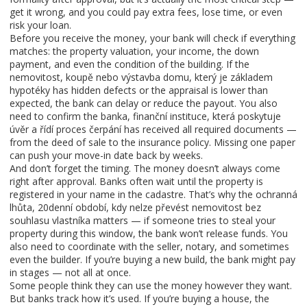
get it wrong, and you could pay extra fees, lose time, or even
risk your loan.
Before you receive the money, your bank will check if everything
matches: the property valuation, your income, the down
payment, and even the condition of the building. If the
nemovitost
,
koupě nebo výstavba domu, který je základem
hypotéky
has hidden defects or the appraisal is lower than
expected, the bank can delay or reduce the payout. You also
need to confirm the
banka
,
finanční instituce, která poskytuje
úvěr a řídí proces čerpání
has received all required documents —
from the deed of sale to the insurance policy. Missing one paper
can push your move-in date back by weeks.
And don’t forget the timing. The money doesn’t always come
right after approval. Banks often wait until the property is
registered in your name in the cadastre. That’s why the
ochranná
lhůta
,
20denní období, kdy nelze převést nemovitost bez
souhlasu vlastníka
matters — if someone tries to steal your
property during this window, the bank won’t release funds. You
also need to coordinate with the seller, notary, and sometimes
even the builder. If you’re buying a new build, the bank might pay
in stages — not all at once.
Some people think they can use the money however they want.
But banks track how it’s used. If you’re buying a house, the