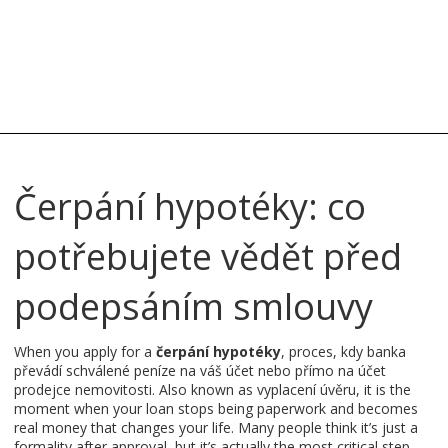
Čerpání hypotéky: co
potřebujete vědět před
podepsáním smlouvy
When you apply for a
čerpání hypotéky
,
proces, kdy banka
převádí schválené peníze na váš účet nebo přímo na účet
prodejce nemovitosti
. Also known as
vyplacení úvěru
, it is the
moment when your loan stops being paperwork and becomes
real money that changes your life.
Many people think it’s just a
formality after approval, but it’s actually the most critical step —