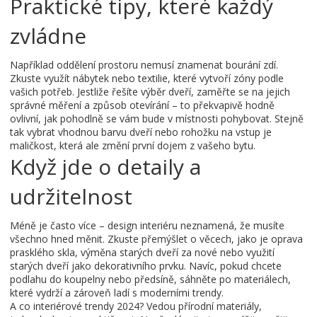
Praktické tipy, které každý
zvládne
Například oddělení prostoru nemusí znamenat bourání zdí.
Zkuste využít nábytek nebo textilie, které vytvoří zóny podle
vašich potřeb. Jestliže řešíte výběr dveří, zaměřte se na jejich
správné měření a způsob otevírání – to překvapivě hodně
ovlivní, jak pohodlně se vám bude v místnosti pohybovat. Stejně
tak vybrat vhodnou barvu dveří nebo rohožku na vstup je
maličkost, která ale změní první dojem z vašeho bytu.
Když jde o detaily a
udržitelnost
Méně je často více – design interiéru neznamená, že musíte
všechno hned měnit. Zkuste přemýšlet o věcech, jako je oprava
prasklého skla, výměna starých dveří za nové nebo využití
starých dveří jako dekorativního prvku. Navíc, pokud chcete
podlahu do koupelny nebo předsíně, sáhněte po materiálech,
které vydrží a zároveň ladí s moderními trendy.
A co interiérové trendy 2024? Vedou přírodní materiály,