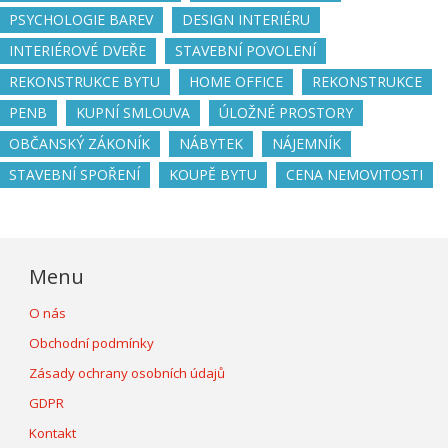
PSYCHOLOGIE BAREV
DESIGN INTERIÉRU
INTERIÉROVÉ DVEŘE
STAVEBNÍ POVOLENÍ
REKONSTRUKCE BYTU
HOME OFFICE
REKONSTRUKCE
PENB
KUPNÍ SMLOUVA
ÚLOŽNÉ PROSTORY
OBČANSKÝ ZÁKONÍK
NÁBYTEK
NÁJEMNÍK
STAVEBNÍ SPOŘENÍ
KOUPĚ BYTU
CENA NEMOVITOSTI
Menu
O nás
Obchodní podmínky
Zásady ochrany osobních údajů
GDPR
Kontakt