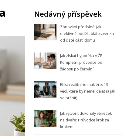
na
Nedávný příspěvek
Zónování předsíně: Jak
efektivně oddělit bláto zvenku
od čisté části domu
Jak získat hypotéku v ČR:
Kompletní průvodce od
žádosti po čerpání
Etika realitního makléře: 13
věcí, které by neměl dělat (a jak
se bránit)
Jak vytvořit dokonalý věneček
na dveře: Průvodce krok za
krokem