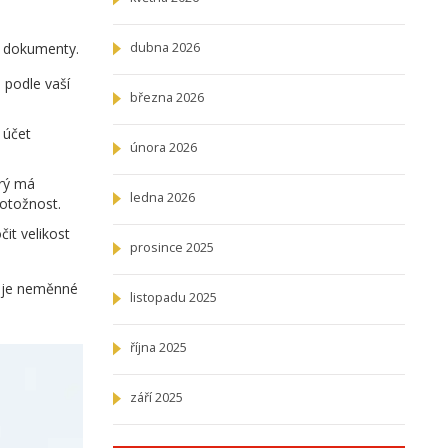
né dokumenty.
dubna 2026
 podle vaší
března 2026
 účet
února 2026
erý má
ledna 2026
totožnost.
it velikost
prosince 2025
o je neměnné
listopadu 2025
října 2025
září 2025