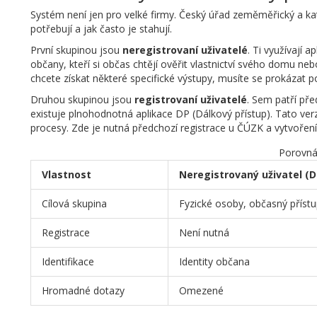
Systém není jen pro velké firmy. Český úřad zeměměřický a kata
potřebují a jak často je stahují.
První skupinou jsou
neregistrovaní uživatelé
. Ti využívají 
občany, kteří si občas chtějí ověřit vlastnictví svého domu ne
chcete získat některé specifické výstupy, musíte se prokázat 
Druhou skupinou jsou
registrovaní uživatelé
. Sem patří pře
existuje plnohodnotná aplikace DP (Dálkový přístup). Tato v
procesy. Zde je nutná předchozí registrace u ČÚZK a vytvoření
Porovnán
Vlastnost
Neregistrovaný uživatel (
Cílová skupina
Fyzické osoby, občasný příst
Registrace
Není nutná
Identifikace
Identity občana
Hromadné dotazy
Omezené