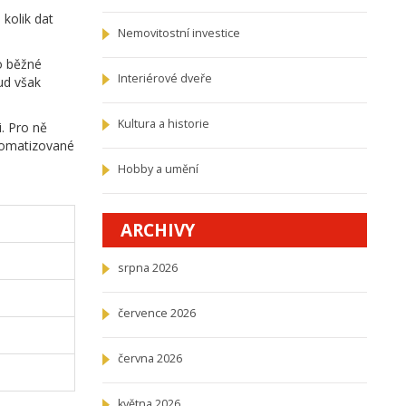
 kolik dat
Nemovitostní investice
ro běžné
Interiérové dveře
ud však
Kultura a historie
i. Pro ně
utomatizované
Hobby a umění
ARCHIVY
srpna 2026
července 2026
června 2026
května 2026