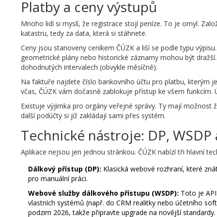
Platby a ceny výstupů
Mnoho lidí si myslí, že registrace stojí peníze. To je omyl. Za
katastru, tedy za data, která si stáhnete.
Ceny jsou stanoveny ceníkem ČÚZK a liší se podle typu výpisu. N
geometrické plány nebo historické záznamy mohou být dražší. P
dohodnutých intervalech (obvykle měsíčně).
Na faktuře najdete číslo bankovního účtu pro platbu, kterým j
včas, ČÚZK vám dočasně zablokuje přístup ke všem funkcím. Ú
Existuje výjimka pro orgány veřejné správy. Ty mají možnost ž
další podúčty si již zakládají sami přes systém.
Technické nástroje: DP, WSDP
Aplikace nejsou jen jednou stránkou. ČÚZK nabízí tři hlavní te
Dálkový přístup (DP):
Klasická webové rozhraní, které znáte
pro manuální práci.
Webové služby dálkového přístupu (WSDP):
Toto je API 
vlastních systémů (např. do CRM realitky nebo účetního so
podzim 2026, takže připravte upgrade na novější standardy.