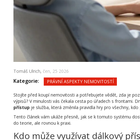
Tomáš Ulrich,
čen, 25 2026
Kategorie:
PRÁVNÍ ASPEKTY NEMOVITOSTÍ
Stojíte před koupí nemovitosti a potřebujete vědět, zda je po
výpisů? V minulosti vás čekala cesta po úřadech s frontami.
přístup
je služba, která změnila pravidla hry pro všechny, kdo
Tento článek vám ukáže přesně, jak se k tomuto systému dosta
do teorie, ale rovnou k praxi.
Kdo může využívat dálkový pří