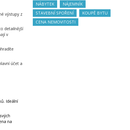
NÁBYTEK
NÁJEMNÍK
STAVEBNÍ SPOŘENÍ
KOUPĚ BYTU
tné výstupy z
CENA NEMOVITOSTI
o detailnější
ají v
uhradíte
lavní účet a
ů. Ideální
 svých
čena na