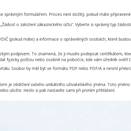
ná vše správným formulářem. Proces není složitý, pokud máte připrave
Žádost o založení zákaznického účtu“. Vyberte si správný typ žádosti
O/DIČ (pokud máte) a informace o oprávněných osobách, které budou
kým podpisem. To znamená, že ji musíte podepsat certifikátem, kt
 žádat fyzicky poštou nebo osobně na pobočce, kde vám úředník ověří 
rtálu. Soubor by měl být ve formátu PDF nebo PDF/A a nesmí překroč
ntem je obdržení vašeho unikátního uživatelského jména. Toto jmén
bo uložte. Heslo si pak nastavíte sami při prvním přihlášení.