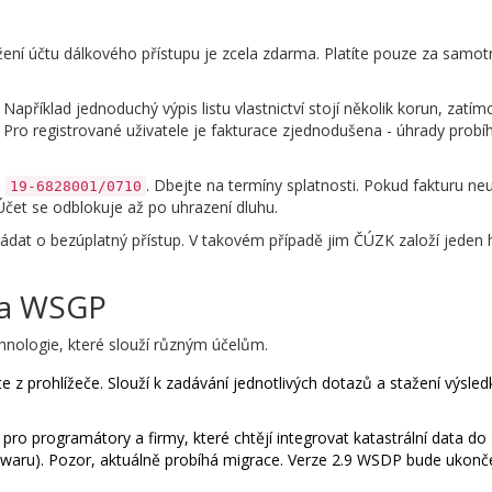
ložení účtu dálkového přístupu je zcela zdarma. Platíte pouze za samo
apříklad jednoduchý výpis listu vlastnictví stojí několik korun, zatímc
ro registrované uživatele je fakturace zjednodušena - úhrady probíh
e
. Dbejte na termíny splatnosti. Pokud fakturu ne
19-6828001/0710
čet se odblokuje až po uhrazení dluhu.
ádat o bezúplatný přístup. V takovém případě jim ČÚZK založí jeden h
 a WSGP
chnologie, které slouží různým účelům.
 z prohlížeče. Slouží k zadávání jednotlivých dotazů a stažení výsledk
pro programátory a firmy, které chtějí integrovat katastrální data do
ftwaru). Pozor, aktuálně probíhá migrace. Verze 2.9 WSDP bude ukon