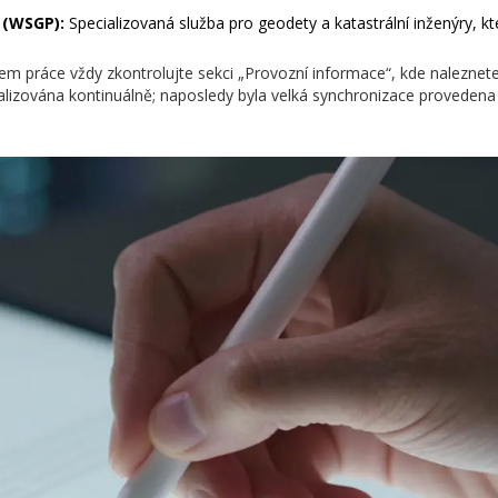
 (WSGP):
Specializovaná služba pro geodety a katastrální inženýry, kte
em práce vždy zkontrolujte sekci „Provozní informace“, kde naleznete
alizována kontinuálně; naposledy byla velká synchronizace provedena