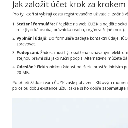
Jak založit účet krok za krokem
Pro ty, kteří si vybírají cestu registrovaného uživatele, začí
Stažení formuláře:
Přejděte na web ČÚZK a najděte sekci „
role (fyzická osoba, právnická osoba, orgán veřejné moci).
Vyplnění údajů:
Do formuláře zadejte kontaktní údaje, IČ
spravovat.
Podepsání:
Žádost musí být opatřena uznávaným elektronic
stejnou právní sílu jako ruční podpis. Alternativně můžete
Odeslání:
Elektronickou žádost odešlete prostřednictvím po
20 MB.
Po přijetí žádosti vám ČÚZK zašle potvrzení. Klíčovým mome
po celou dobu existence účtu, takže si ho dobře zapamatujte ne