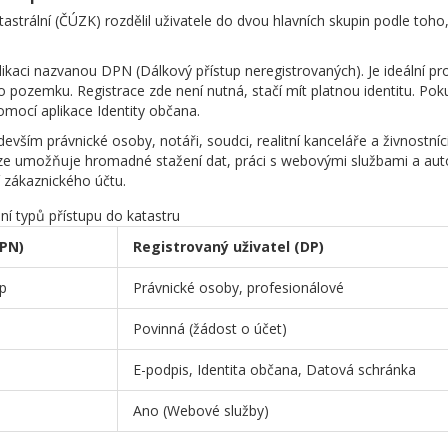
strální (ČÚZK) rozdělil uživatele do dvou hlavních skupin podle toho,
aplikaci nazvanou DPN (Dálkový přístup neregistrovaných). Je ideální p
bo pozemku. Registrace zde není nutná, stačí mít platnou identitu. Pok
pomocí aplikace
Identity občana
.
devším právnické osoby, notáři, soudci, realitní kanceláře a živnostníc
erze umožňuje hromadné stažení dat, práci s webovými službami a a
 zákaznického účtu.
í typů přístupu do katastru
DPN)
Registrovaný uživatel (DP)
up
Právnické osoby, profesionálové
Povinná (žádost o účet)
E-podpis, Identita občana, Datová schránka
Ano (Webové služby)