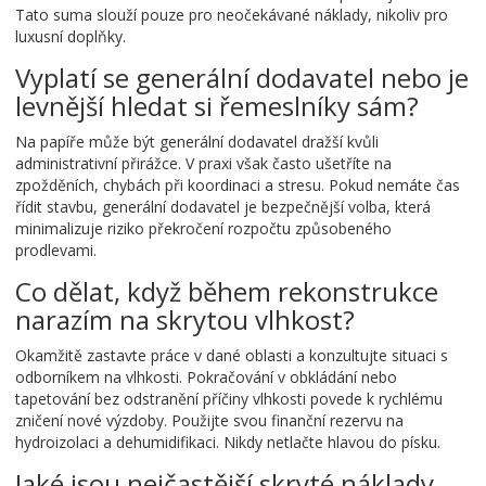
Tato suma slouží pouze pro neočekávané náklady, nikoliv pro
luxusní doplňky.
Vyplatí se generální dodavatel nebo je
levnější hledat si řemeslníky sám?
Na papíře může být generální dodavatel dražší kvůli
administrativní přirážce. V praxi však často ušetříte na
zpožděních, chybách při koordinaci a stresu. Pokud nemáte čas
řídit stavbu, generální dodavatel je bezpečnější volba, která
minimalizuje riziko překročení rozpočtu způsobeného
prodlevami.
Co dělat, když během rekonstrukce
narazím na skrytou vlhkost?
Okamžitě zastavte práce v dané oblasti a konzultujte situaci s
odborníkem na vlhkosti. Pokračování v obkládání nebo
tapetování bez odstranění příčiny vlhkosti povede k rychlému
zničení nové výzdoby. Použijte svou finanční rezervu na
hydroizolaci a dehumidifikaci. Nikdy netlačte hlavou do písku.
Jaké jsou nejčastější skryté náklady,