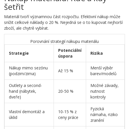
šetřit
Materiál tvoří významnou část rozpočtu. Efektivní nákup může
snížit celkové náklady o 20 %. Nejedná se o to kupovat nejhorší
zboží, ale chytrě vybírat.
Porovnání strategií nákupu materiálu
Potenciální
Strategie
Rizika
úspora
Nákup mimo sezónu
Menší výběr
Až 15 %
(podzim/zima)
barev/modelů
Outlety a second-
Možné závady,
hand (nábytek,
20-50 %
nutnost
dveře)
kontroly
Fyzická
Vlastní demontáž a
10-15 % z
námaha, riziko
úklid
ceny práce
zranění