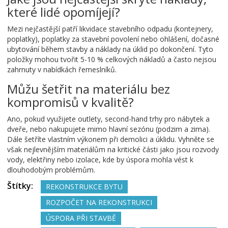
které lidé opomíjejí?
Mezi nejčastější patří likvidace stavebního odpadu (kontejnery,
poplatky), poplatky za stavební povolení nebo ohlášení, dočasné
ubytování během stavby a náklady na úklid po dokončení. Tyto
položky mohou tvořit 5-10 % celkových nákladů a často nejsou
zahrnuty v nabídkách řemeslníků.
Můžu šetřit na materiálu bez
kompromisů v kvalitě?
Ano, pokud využijete outlety, second-hand trhy pro nábytek a
dveře, nebo nakupujete mimo hlavní sezónu (podzim a zima).
Dále šetříte vlastním výkonem při demolici a úklidu. Vyhněte se
však nejlevnějším materiálům na kritické části jako jsou rozvody
vody, elektřiny nebo izolace, kde by úspora mohla vést k
dlouhodobým problémům.
Štítky:
REKONSTRUKCE BYTU
ROZPOČET NA REKONSTRUKCI
ÚSPORA PŘI STAVBĚ