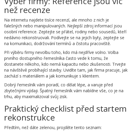
Výběr firmy: Reference jsou víc
než recenze
Na internetu najdete tisíce recenzí, ale mnoho z nich je
falešných nebo manipulovaných. Nejlepší zdroj informací jsou
osobní reference. Zeptejte se přátel, rodiny nebo sousedů, kteří
nedávno rekonstruovali. Podívejte se na jejich byty, zeptejte se
na komunikaci, dodržování termínů a čistotu pracoviště.
Při výběru firmy nevolbu toho, kdo má nejdříve volno. Volba
prvního dostupného řemeslníka často vede k tomu, že
dostanete někoho, kdo nemá kapacitu nebo zkušenosti. Trvejte
na návštěvě probíhající stavby. Uvidíte tam, jak firma pracuje, jak
zachází s materiálem a jak komunikuje s klientem.
Dobrý řemeslník vám poradí, co dělat lépe, a varuje před
zbytečnými výdaji. Špatný řemeslník vám nabídne vše, co je na
trhu, aby maximalizoval svůj zisk.
Praktický checklist před startem
rekonstrukce
Předtím, než dáte zelenou, projděte tento seznam: