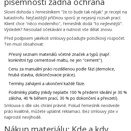
písemností žádná ochrana
Slovní dohoda s řemeslníkem "že to bude tak nějak" je recept na
katastrofu. Nejčastější příčinou sporů je nejasný rozsah prací.
Klient chce "něco moderního", řemeslník dodá "to nejlevnější".
Výsledek? Nesoulad očekávání a nutnost vše dělat znovu.
Před podpisem jakékoli smlouvy požadujte
položkový rozpočet
.
Ten musí obsahovat:
Přesný seznam materiálů včetně značek a typů (např.
konkrétní typ cementové maltu, ne jen "cement").
Cenu za manuální práci rozdělenou podle fází (demolice,
hrubá stavba, dokončovacie práce).
Termíny zahájení a ukončení každé fáze.
Podmínky platby (nikdy neplaťte 100 % předem! Ideální je 30 %
záloha, 40 % během prací, 30 % po dokončení a převzetí).
Smlouva o díle vás chrání právně. Pokud řemeslník neodvede
práci kvalitně, můžete uplatnit reklamaci. Bez smlouvy jste v
naprosté nevýhodě.
Nákup materiálu: Kde a kdy