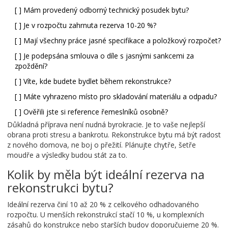
[ ] Mám provedený odborný technický posudek bytu?
[ ] Je v rozpočtu zahrnuta rezerva 10-20 %?
[ ] Mají všechny práce jasné specifikace a položkový rozpočet?
[ ] Je podepsána smlouva o díle s jasnými sankcemi za
zpoždění?
[ ] Víte, kde budete bydlet během rekonstrukce?
[ ] Máte vyhrazeno místo pro skladování materiálu a odpadu?
[ ] Ověřili jste si reference řemeslníků osobně?
Důkladná příprava není nudná byrokracie. Je to vaše nejlepší
obrana proti stresu a bankrotu. Rekonstrukce bytu má být radost
z nového domova, ne boj o přežití. Plánujte chytře, šetře
moudře a výsledky budou stát za to.
Kolik by měla být ideální rezerva na
rekonstrukci bytu?
Ideální rezerva činí 10 až 20 % z celkového odhadovaného
rozpočtu. U menších rekonstrukcí stačí 10 %, u komplexních
zásahů do konstrukce nebo starších budov doporučujeme 20 %.