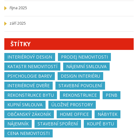
října 2025
září 2025
ŠTÍTKY
INTERIÉROVÝ DESIGN
PRODEJ NEMOVITOSTI
KATASTR NEMOVITOSTÍ
NÁJEMNÍ SMLOUVA
PSYCHOLOGIE BAREV
DESIGN INTERIÉRU
INTERIÉROVÉ DVEŘE
STAVEBNÍ POVOLENÍ
REKONSTRUKCE BYTU
REKONSTRUKCE
PENB
KUPNÍ SMLOUVA
ÚLOŽNÉ PROSTORY
OBČANSKÝ ZÁKONÍK
HOME OFFICE
NÁBYTEK
NÁJEMNÍK
STAVEBNÍ SPOŘENÍ
KOUPĚ BYTU
CENA NEMOVITOSTI