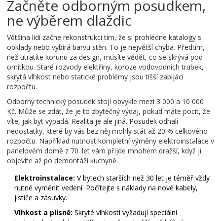
Začněte odborným posudkem,
ne výběrem dlaždic
Většina lidí začne rekonstrukci tím, že si prohlédne katalogy s
obklady nebo vybírá barvu stěn. To je největší chyba. Předtím,
než utratíte korunu za design, musíte vědět, co se skrývá pod
omítkou. Staré rozvody elektřiny, koroze vodovodních trubek,
skrytá vlhkost nebo statické problémy jsou tišší zabijáci
rozpočtu.
Odborný technický posudek
stojí obvykle mezi 3 000 a 10 000
Kč. Může se zdát, že je to zbytečný výdaj, pokud máte pocit, že
víte, jak byt vypadá. Realita je ale jiná. Posudek odhalí
nedostatky, které by vás bez něj mohly stát až 20 % celkového
rozpočtu. Například nutnost kompletní výměny elektroinstalace v
panelovém domě z 70. let vám přijde mnohem dražší, když ji
objevíte až po demontáži kuchyně.
Elektroinstalace:
V bytech starších než 30 let je téměř vždy
nutné vyměnit vedení. Počítejte s náklady na nové kabely,
jističe a zásuvky.
Vlhkost a plísně:
Skryté vlhkosti vyžadují speciální