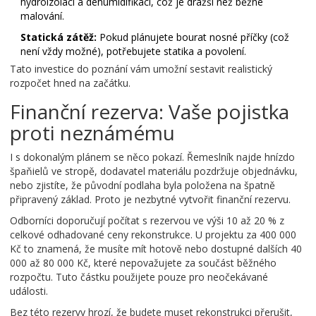
hydroizolaci a dehumidifikaci, což je dražší než běžné
malování.
Statická zátěž:
Pokud plánujete bourat nosné příčky (což
není vždy možné), potřebujete statika a povolení.
Tato investice do poznání vám umožní sestavit realistický
rozpočet hned na začátku.
Finanční rezerva: Vaše pojistka
proti neznámému
I s dokonalým plánem se něco pokazí. Řemeslník najde hnízdo
špaňielů ve stropě, dodavatel materiálu pozdržuje objednávku,
nebo zjistíte, že původní podlaha byla položena na špatně
připravený základ. Proto je nezbytné vytvořit
finanční rezervu
.
Odborníci doporučují počítat s rezervou ve výši 10 až 20 % z
celkové odhadované ceny rekonstrukce. U projektu za 400 000
Kč to znamená, že musíte mít hotově nebo dostupné dalších 40
000 až 80 000 Kč, které nepovažujete za součást běžného
rozpočtu. Tuto částku použijete pouze pro neočekávané
události.
Bez této rezervy hrozí, že budete muset rekonstrukci přerušit,