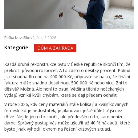
Eliška Kovaříková,
čec, 3 2026
Kategorie:
DŮM A ZAHRADA
Každá druhá
rekonstrukce bytu
v České republice skončí tím, že
překročí původní rozpočet. A to často o desítky procent. Pokud
jste si odhadli cenu na 400 000 Kč, připravte se na to, že finální
faktura může snadno dosáhnout 500 000 Kč nebo více. Zní to
děsivě? Možná. Ale není to osud. Většina těchto nečekaných
výdajů vzniká kvůli chybám, které se dají předem odhalit.
V roce 2026, kdy ceny materiálů stále kolísají a kvalifikovaných
řemeslníků je nedostatek, je plánování ještě důležitější než
dříve. Nejde jen o to spořit, ale především o to, kam peníze
dáme. Správný postup vás může ušetřit až 40 % nákladů, které
byste jinak vyhodili oknem na řešení krizových situací.