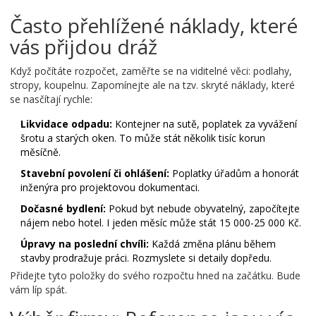
Často přehlížené náklady, které
vás přijdou dráž
Když počítáte rozpočet, zaměřte se na viditelné věci: podlahy,
stropy, koupelnu. Zapomínejte ale na tzv. skryté náklady, které
se nasčítají rychle:
Likvidace odpadu:
Kontejner na sutě, poplatek za vyvážení
šrotu a starých oken. To může stát několik tisíc korun
měsíčně.
Stavební povolení či ohlášení:
Poplatky úřadům a honorát
inženýra pro projektovou dokumentaci.
Dočasné bydlení:
Pokud byt nebude obyvatelný, započítejte
nájem nebo hotel. I jeden měsíc může stát 15 000-25 000 Kč.
Úpravy na poslední chvíli:
Každá změna plánu během
stavby prodražuje práci. Rozmyslete si detaily dopředu.
Přidejte tyto položky do svého rozpočtu hned na začátku. Bude
vám líp spát.