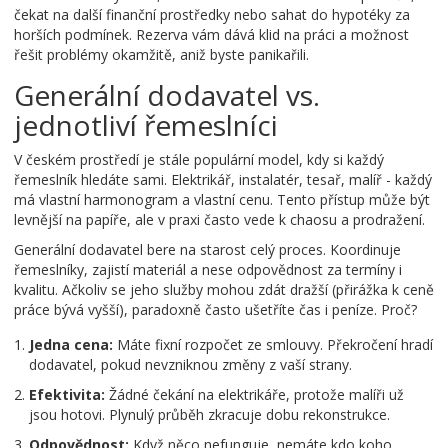
čekat na další finanční prostředky nebo sahat do hypotéky za
horších podmínek. Rezerva vám dává klid na práci a možnost
řešit problémy okamžitě, aniž byste panikařili.
Generální dodavatel vs.
jednotliví řemeslníci
V českém prostředí je stále populární model, kdy si každý
řemeslník hledáte sami. Elektrikář, instalatér, tesař, malíř - každý
má vlastní harmonogram a vlastní cenu. Tento přístup může být
levnější na papíře, ale v praxi často vede k chaosu a prodražení.
Generální dodavatel
bere na starost celý proces. Koordinuje
řemeslníky, zajistí materiál a nese odpovědnost za termíny i
kvalitu. Ačkoliv se jeho služby mohou zdát dražší (přirážka k ceně
práce bývá vyšší), paradoxně často ušetříte čas i peníze. Proč?
Jedna cena:
Máte fixní rozpočet ze smlouvy. Překročení hradí
dodavatel, pokud nevzniknou změny z vaší strany.
Efektivita:
Žádné čekání na elektrikáře, protože malíři už
jsou hotovi. Plynulý průběh zkracuje dobu rekonstrukce.
Odpovědnost:
Když něco nefunguje, nemáte kdo koho