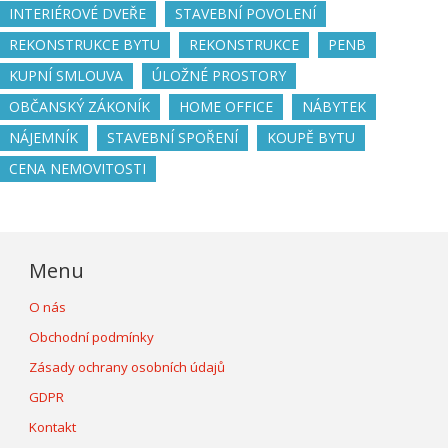
INTERIÉROVÉ DVEŘE
STAVEBNÍ POVOLENÍ
REKONSTRUKCE BYTU
REKONSTRUKCE
PENB
KUPNÍ SMLOUVA
ÚLOŽNÉ PROSTORY
OBČANSKÝ ZÁKONÍK
HOME OFFICE
NÁBYTEK
NÁJEMNÍK
STAVEBNÍ SPOŘENÍ
KOUPĚ BYTU
CENA NEMOVITOSTI
Menu
O nás
Obchodní podmínky
Zásady ochrany osobních údajů
GDPR
Kontakt