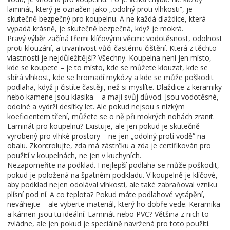
laminát, který je označen jako „odolný proti vlhkosti“, je
skutečně bezpečný pro koupelnu. A ne každá dlaždice, která
vypadá krásně, je skutečně bezpečná, když je mokrá.
Pravý výběr začíná třemi klíčovými věcmi:
vodotěsnost
,
odolnost
proti klouzání
, a
trvanlivost vůči častému čištění
. Která z těchto
vlastností je nejdůležitější? Všechny. Koupelna není jen místo,
kde se koupete – je to místo, kde se můžete klouzat, kde se
sbírá vlhkost, kde se hromadí mykózy a kde se může poškodit
podlaha, když ji čistíte častěji, než si myslíte. Dlaždice z keramiky
nebo kamene jsou klasika – a mají svůj důvod. Jsou vodotěsné,
odolné a vydrží desítky let. Ale pokud nejsou s nízkým
koeficientem tření, můžete se o ně při mokrých nohách zranit.
Laminát pro koupelnu? Existuje, ale jen pokud je skutečně
vyrobený pro vlhké prostory – ne jen „odolný proti vodě“ na
obalu. Zkontrolujte, zda má zástrčku a zda je certifikován pro
použití v koupelnách, ne jen v kuchyních.
Nezapomeňte na podklad. I nejlepší podlaha se může poškodit,
pokud je položená na špatném podkladu. V koupelně je klíčové,
aby podklad nejen odolával vlhkosti, ale také zabraňoval vzniku
plísní pod ní. A co teplota? Pokud máte podlahové vytápění,
neváhejte – ale vyberte materiál, který ho dobře vede. Keramika
a kámen jsou tu ideální. Laminát nebo PVC? Většina z nich to
zvládne, ale jen pokud je speciálně navržená pro toto použití.