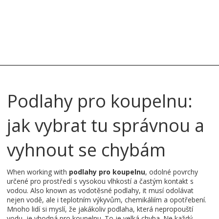
Podlahy pro koupelnu:
jak vybrat tu správnou a
vyhnout se chybám
When working with
podlahy pro koupelnu
,
odolné povrchy
určené pro prostředí s vysokou vlhkostí a častým kontakt s
vodou
. Also known as
vodotěsné podlahy
, it
musí odolávat
nejen vodě, ale i teplotním výkyvům, chemikáliím a opotřebení
.
Mnoho lidí si myslí, že jakákoliv podlaha, která nepropouští
vodu, je vhodná pro koupelnu. To je velká chyba. Ne každý