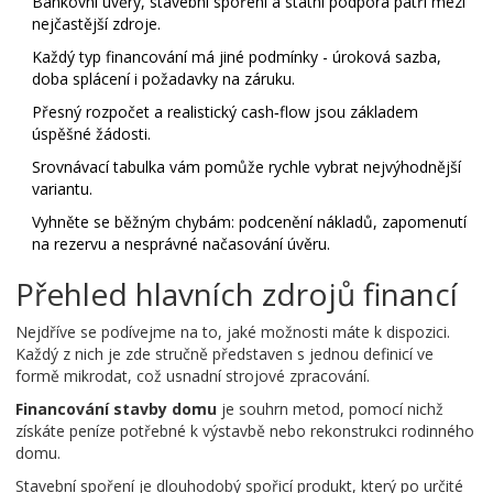
Bankovní úvěry, stavební spoření a státní podpora patří mezi
nejčastější zdroje.
Každý typ financování má jiné podmínky - úroková sazba,
doba splácení i požadavky na záruku.
Přesný rozpočet a realistický cash‑flow jsou základem
úspěšné žádosti.
Srovnávací tabulka vám pomůže rychle vybrat nejvýhodnější
variantu.
Vyhněte se běžným chybám: podcenění nákladů, zapomenutí
na rezervu a nesprávné načasování úvěru.
Přehled hlavních zdrojů financí
Nejdříve se podívejme na to, jaké možnosti máte k dispozici.
Každý z nich je zde stručně představen s jednou definicí ve
formě mikrodat, což usnadní strojové zpracování.
Financování stavby domu
je souhrn metod, pomocí nichž
získáte peníze potřebné k výstavbě nebo rekonstrukci rodinného
domu.
Stavební spoření
je dlouhodobý spořicí produkt, který po určité