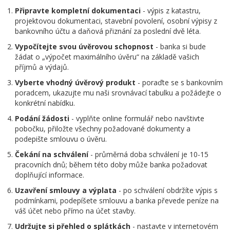
Připravte kompletní dokumentaci
- výpis z katastru,
projektovou dokumentaci, stavební povolení, osobní výpisy z
bankovního účtu a daňová přiznání za poslední dvě léta.
Vypočítejte svou úvěrovou schopnost
- banka si bude
žádat o „výpočet maximálního úvěru“ na základě vašich
příjmů a výdajů.
Vyberte vhodný úvěrový produkt
- poraďte se s bankovním
poradcem, ukazujte mu naši srovnávací tabulku a požádejte o
konkrétní nabídku.
Podání žádosti
- vyplňte online formulář nebo navštivte
pobočku, přiložte všechny požadované dokumenty a
podepište smlouvu o úvěru.
Čekání na schválení
- průměrná doba schválení je 10-15
pracovních dnů; během této doby může banka požadovat
doplňující informace.
Uzavření smlouvy a výplata
- po schválení obdržíte výpis s
podmínkami, podepíšete smlouvu a banka převede peníze na
váš účet nebo přímo na účet stavby.
Udržujte si přehled o splátkách
- nastavte v internetovém