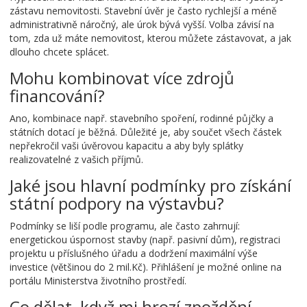
zástavu nemovitosti. Stavební úvěr je často rychlejší a méně
administrativně náročný, ale úrok bývá vyšší. Volba závisí na
tom, zda už máte nemovitost, kterou můžete zástavovat, a jak
dlouho chcete splácet.
Mohu kombinovat více zdrojů
financování?
Ano, kombinace např. stavebního spoření, rodinné půjčky a
státních dotací je běžná. Důležité je, aby součet všech částek
nepřekročil vaši úvěrovou kapacitu a aby byly splátky
realizovatelné z vašich příjmů.
Jaké jsou hlavní podmínky pro získání
státní podpory na výstavbu?
Podmínky se liší podle programu, ale často zahrnují:
energetickou úspornost stavby (např. pasivní dům), registraci
projektu u příslušného úřadu a dodržení maximální výše
investice (většinou do 2 mil.Kč). Přihlášení je možné online na
portálu Ministerstva životního prostředí.
Co dělat, když mi hrozí zpoždění