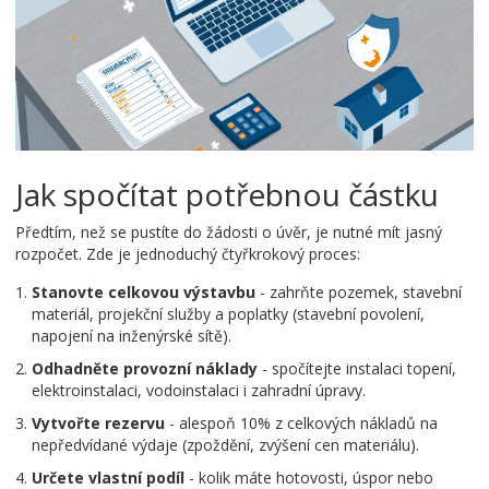
Jak spočítat potřebnou částku
Předtím, než se pustíte do žádosti o úvěr, je nutné mít jasný
rozpočet. Zde je jednoduchý čtyřkrokový proces:
Stanovte celkovou výstavbu
- zahrňte pozemek, stavební
materiál, projekční služby a poplatky (stavební povolení,
napojení na inženýrské sítě).
Odhadněte provozní náklady
- spočítejte instalaci topení,
elektroinstalaci, vodoinstalaci i zahradní úpravy.
Vytvořte rezervu
- alespoň 10% z celkových nákladů na
nepředvídané výdaje (zpoždění, zvýšení cen materiálu).
Určete vlastní podíl
- kolik máte hotovosti, úspor nebo