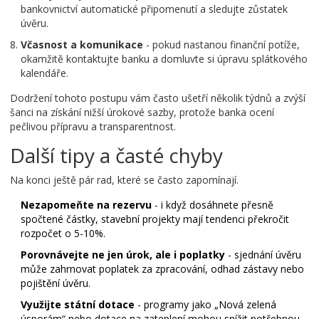
bankovnictví automatické připomenutí a sledujte zůstatek
úvěru.
Včasnost a komunikace
- pokud nastanou finanční potíže,
okamžitě kontaktujte banku a domluvte si úpravu splátkového
kalendáře.
Dodržení tohoto postupu vám často ušetří několik týdnů a zvýší
šanci na získání nižší úrokové sazby, protože banka ocení
pečlivou přípravu a transparentnost.
Další tipy a časté chyby
Na konci ještě pár rad, které se často zapomínají.
Nezapomeňte na rezervu
- i když dosáhnete přesně
spočtené částky, stavební projekty mají tendenci překročit
rozpočet o 5-10%.
Porovnávejte ne jen úrok, ale i poplatky
- sjednání úvěru
může zahrnovat poplatek za zpracování, odhad zástavy nebo
pojištění úvěru.
Využijte státní dotace
- programy jako „Nová zelená
úsporám“ nebo dotace na zateplení mohou snížit potřebnou