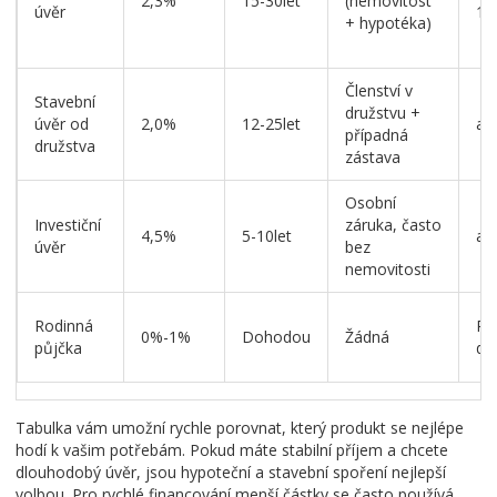
2,3%
15-30let
(nemovitost
úvěr
10
+ hypotéka)
Členství v
Stavební
družstvu +
úvěr od
2,0%
12-25let
až 
případná
družstva
zástava
Osobní
Investiční
záruka, často
4,5%
5-10let
až 
úvěr
bez
nemovitosti
Rodinná
Po
0%-1%
Dohodou
Žádná
půjčka
do
Tabulka vám umožní rychle porovnat, který produkt se nejlépe
hodí k vašim potřebám. Pokud máte stabilní příjem a chcete
dlouhodobý úvěr, jsou hypoteční a stavební spoření nejlepší
volbou. Pro rychlé financování menší částky se často používá