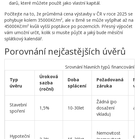
darů, které můžete použít jako vlastní kapitál.
Počítejte na to, že průměrná cena výstavby v ČR v roce 2025 se
pohybuje kolem 35000Kč/m², ale v Brně se může vyšplhat až na
45000Kč/m² kvůli vyšší poptávce po pozemcích. Přesný výpočet
vám umožní určit, kolik si musíte půjčit a jaký bude měsíční
splátkový kalendář.
Porovnání nejčastějších úvěrů
Srovnání hlavních typů financování
Úroková
Typ
Doba
Požadovaná
Ma
sazba
úvěru
splácení
záruka
vý
(roční)
Žádná (po
Stavební
1,5%
10-30let
dosažení
až 
spoření
vkladu)
Nemovitost
Hypoteční
až