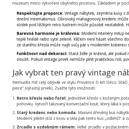
muzeum místo vytvoření obytného prostoru. Základem je pochopi
Respektujte proporce:
Vintage nábytek, zejména kusy z d
dnešní minimalismus. Obrovský mahagonový kredenc může 
stolek pod těžkým retro lustrem může působit nestabilně. 
Barevná harmonie je královna:
Moderní interiéry milují n
teplé hnědé nebo syté zeleně. Klíčem není házet všechno doh
ze starého křesla může najít svůj pár v moderním kobereci 
Funkčnost nad dekorací:
Stará židle je krásná, ale pokud
sloužit. Pokud vintage prvek nemůže plnit praktickou roli, po
Jak vybrat ten pravý vintage ná
Nemusíte mít celý obývák ve stylu Provence či Art Déco. Stač
piece“ (výrazný prvek). Zvažte tyto možnosti:
Retro křeslo nebo fotel:
Jednotlivé křeslo s koženým pot
pohovku. Vytvoří takzvaný konverzační kout, který láká k po
Starý kredenc nebo komoda:
Masivní dřevěný kus nábytku
Moderní jídelní stůl z kovu a skla pak tento kus „odlehčí“ a 
Zrcadlo s ozdobným rámem:
Velké zrcadlo v pozlaceném