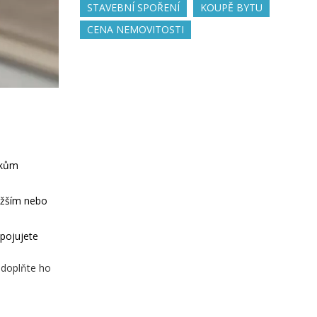
STAVEBNÍ SPOŘENÍ
KOUPĚ BYTU
CENA NEMOVITOSTI
skům
ažším nebo
spojujete
, doplňte ho