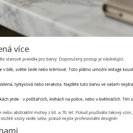
ená více
íte stanovit pravidla pro barvy. Doporučený postup je následující:
e v bílé, světle šedé nebo krémové. Toto plátno umožní vintage kou
zelená, tyrkysová nebo terakota. Najděte tuto barvu ve vašem nejdr
ch jinde - v polštářcích, knihách na police, nebo v květináčích. Tím 
rie nebo abstraktní motivy z 60. a 70. let. Pokud používáte takový vzor
ložité vzory vedle sebe, pokud nejste profesionální designér.
chami