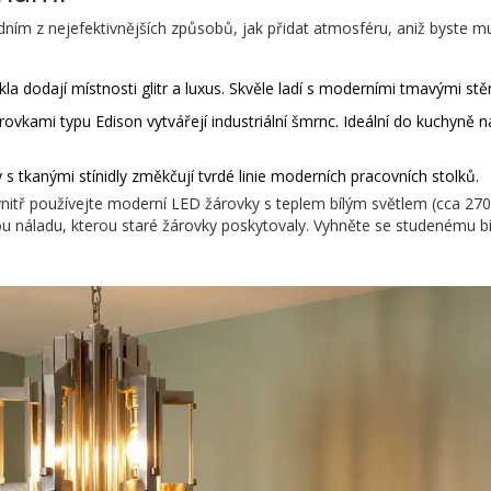
dním z nejefektivnějších způsobů, jak přidat atmosféru, aniž byste m
a dodají místnosti glitr a luxus. Skvěle ladí s moderními tmavými stě
ovkami typu Edison vytvářejí industriální šmrnc. Ideální do kuchyně
tkanými stínidly změkčují tvrdé linie moderních pracovních stolků.
 uvnitř používejte moderní LED žárovky s teplem bílým světlem (cca 27
vou náladu, kterou staré žárovky poskytovaly. Vyhněte se studenému b