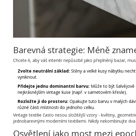
Barevná strategie: Méně znam
Chcete-li, aby váš interiér nepůsobil jako přeplněný bazar, mus
Zvolte neutrální základ:
Stěny a velké kusy nábytku necht
vyniknout.
Přidejte jednu dominantní barvu:
Může to být šalvějově 
nejkrásnějším vintage kuse (např. v sametovém křesle).
Rozložte ji do prostoru:
Opakujte tuto barvu v malých dávká
různé části místnosti do jednoho celku.
Vintage textilie často nesou složitější vzory - květiny, geomet
jednobarevnými moderními textiliemi. Nikdy nekombinujte dva s
Osvětlení jako most mezi epo