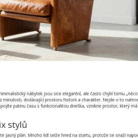
a minimalistický nábytek jsou sice elegantní, ale často chybí tomu „něc
minulosti, dodávající prostoru historii a charakter
.
Nejde o to nahro
ojíte patinu času s funkcionalitou dneška, vznikne prostor, který má 
x stylů
ete jasný plán. Mnoho lidí selže hned na startu, protože se snaží nap