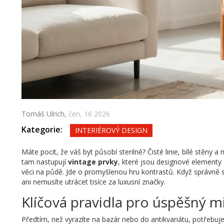
Tomáš Ulrich,
čen, 16 2026
Kategorie:
INTERIÉROVÝ DESIGN
Máte pocit, že váš byt působí sterilně? Čisté linie, bílé stěny 
tam nastupují
vintage prvky
, které jsou
designové elementy z 
věci na půdě. Jde o promyšlenou hru kontrastů. Když správně sp
ani nemusíte utrácet tisíce za luxusní značky.
Klíčová pravidla pro úspěšný mi
Předtím, než vyrazíte na bazár nebo do antikvariátu, potřebuj