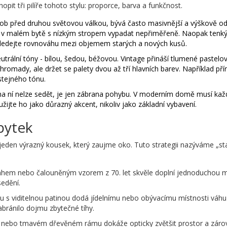
t tři pilíře tohoto stylu: proporce, barva a funkčnost.
ob před druhou světovou válkou, bývá často masivnější a výškově od
v malém bytě s nízkým stropem vypadat nepřiměřeně. Naopak tenk
Hledejte rovnováhu mezi objemem starých a nových kusů.
eutrální tóny - bílou, šedou, béžovou. Vintage přináší tlumené pastelo
romady, ale držet se palety dvou až tří hlavních barev. Například př
stejného tónu.
 na ní nelze sedět, je jen zábrana pohybu. V moderním domě musí kaž
užijte ho jako důrazný akcent, nikoliv jako základní vybavení.
bytek
í jeden výrazný kousek, který zaujme oko. Tuto strategii nazýváme „s
ahem nebo čalouněným vzorem z 70. let skvěle doplní jednoduchou 
sedění.
 s viditelnou patinou dodá jídelnímu nebo obývacímu místnosti váhu a
zabránilo dojmu zbytečné tíhy.
 nebo tmavém dřevěném rámu dokáže opticky zvětšit prostor a záro