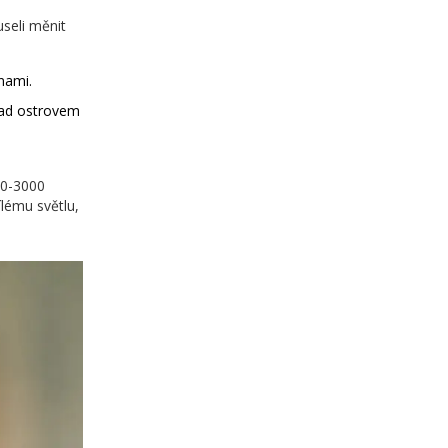
useli měnit
nami.
 nad ostrovem
00-3000
ílému světlu,