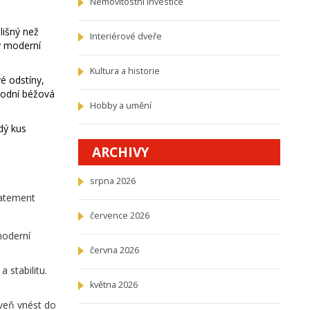
Nemovitostní investice
lišný než
Interiérové dveře
ý moderní
Kultura a historie
vé odstíny,
írodní béžová
Hobby a umění
dý kus
ARCHIVY
srpna 2026
tatement
července 2026
moderní
června 2026
 stabilitu.
května 2026
veň vnést do