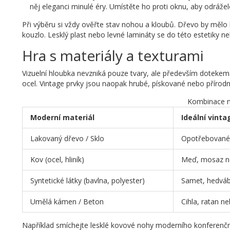
něj eleganci minulé éry. Umístěte ho proti oknu, aby odrážel
Při výběru si vždy ověřte stav nohou a kloubů. Dřevo by mělo
kouzlo. Lesklý plast nebo levné lamináty se do této estetiky ne
Hra s materiály a texturami
Vizuelní hloubka nevzniká pouze tvary, ale především dotekem
ocel. Vintage prvky jsou naopak hrubé, pískované nebo přírodní
Kombinace ma
Moderní materiál
Ideální vinta
Lakovaný dřevo / Sklo
Opotřebované 
Kov (ocel, hliník)
Meď, mosaz n
Syntetické látky (bavlna, polyester)
Samet, hedváb
Umělá kámen / Beton
Cihla, ratan n
Například smíchejte lesklé kovové nohy moderního konferenč