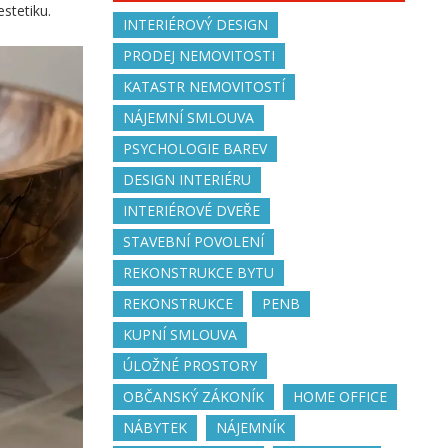
stetiku.
INTERIÉROVÝ DESIGN
PRODEJ NEMOVITOSTI
KATASTR NEMOVITOSTÍ
NÁJEMNÍ SMLOUVA
PSYCHOLOGIE BAREV
DESIGN INTERIÉRU
INTERIÉROVÉ DVEŘE
STAVEBNÍ POVOLENÍ
REKONSTRUKCE BYTU
REKONSTRUKCE
PENB
KUPNÍ SMLOUVA
ÚLOŽNÉ PROSTORY
OBČANSKÝ ZÁKONÍK
HOME OFFICE
NÁBYTEK
NÁJEMNÍK