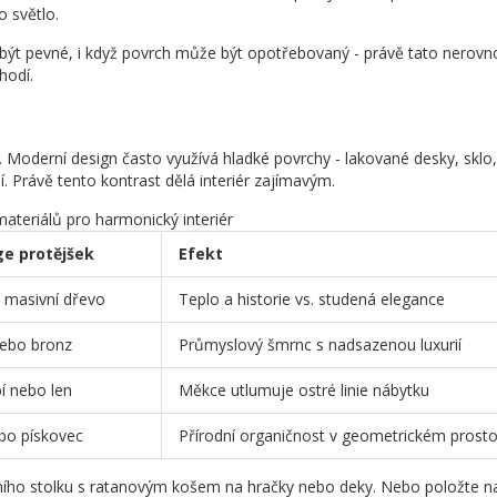
o světlo.
 být pevné, i když povrch může být opotřebovaný - právě tato nerov
hodí.
. Moderní design často využívá hladké povrchy - lakované desky, sklo
. Právě tento kontrast dělá interiér zajímavým.
teriálů pro harmonický interiér
ge protějšek
Efekt
masivní dřevo
Teplo a historie vs. studená elegance
ebo bronz
Průmyslový šmrnc s nadsazenou luxurií
í nebo len
Měkce utlumuje ostré linie nábytku
ebo pískovec
Přírodní organičnost v geometrickém prost
ního stolku s ratanovým košem na hračky nebo deky. Nebo položte n