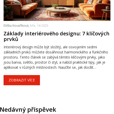
Eliška Kovaříková,
bře, 14 2025
Základy interiérového designu: 7 klíčových
prvků
Interiérový design může být složitý, ale osvojením sedmi
základních prvků můžete dosáhnout harmonického a funkčního
prostoru. Tento článek se zabývá těmito klíčovými prvky, jako
jsou barva, světlo, prostor či styl, a nabízí praktické tipy, jak je
aplikovat v různých místnostech. Naučíte se, jak docílit
optimálního rozložení nábytku, vybrat správné osvětlení a sladit
barvy. Vytvořte si prostředí, které nejenom splňuje vaše
ZOBRAZIT VÍCE
estetické představy, ale je také praktické a pohodlné.
Nedávný příspěvek