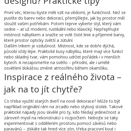
designu? Praktické tipy
První věc, kterou byste měli vzít na vědomí, je funkčnost. Než se
pustíte do barev nebo dekorací, přemýšlejte, jak by prostor měl
sloužit vašim potřebám. Potom teprve vyberte styl, který vám
sedne – ať už moderní, rustikální nebo klasický. Nepřeplňujte
místnost nábytkem a snažte se volit čisté linie a příjemné barvy,
které prostor opticky zvětší a zútulní.
Dalším trikem je vzdušnost. Místnost, kde se dobře dýchá,
působí vždy lépe. Praktické kusy nábytku, které mají více funkcí
nebo skladný tvar, vám pomohou udržet pořádek i v menších
bytech. A nezapomeňte na světlo – přírodní, ale i umělé
osvětlení dokážou změnit atmosféru během okamžiku.
Inspirace z reálného života –
jak na to jít chytře?
Co třeba využití starých dveří na nové dekorace? Může to být
například originální rám na zrcadlo nebo stylový stolek. Takové
praktické nápady jsou skvělé pro ty, kdo hledají jedinečnost a
zároveň myslí na rekonstrukci s rozpočtem. Nebojte se taky
experimentovat s oddělením prostoru pomocí závěsů nebo
paravánů – získáte tak hned více zón, třeba pracovní kout i