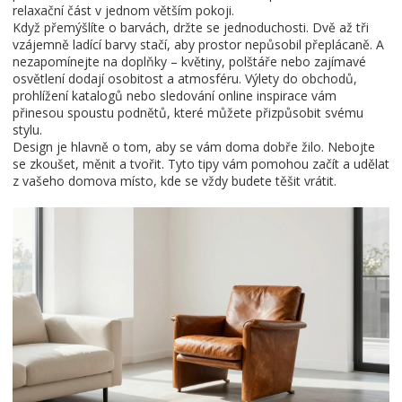
relaxační část v jednom větším pokoji.
Když přemýšlíte o barvách, držte se jednoduchosti. Dvě až tři
vzájemně ladící barvy stačí, aby prostor nepůsobil přeplácaně. A
nezapomínejte na doplňky – květiny, polštáře nebo zajímavé
osvětlení dodají osobitost a atmosféru. Výlety do obchodů,
prohlížení katalogů nebo sledování online inspirace vám
přinesou spoustu podnětů, které můžete přizpůsobit svému
stylu.
Design je hlavně o tom, aby se vám doma dobře žilo. Nebojte
se zkoušet, měnit a tvořit. Tyto tipy vám pomohou začít a udělat
z vašeho domova místo, kde se vždy budete těšit vrátit.