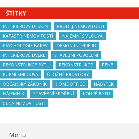
ŠTÍTKY
INTERIÉROVÝ DESIGN
PRODEJ NEMOVITOSTI
KATASTR NEMOVITOSTÍ
NÁJEMNÍ SMLOUVA
PSYCHOLOGIE BAREV
DESIGN INTERIÉRU
INTERIÉROVÉ DVEŘE
STAVEBNÍ POVOLENÍ
REKONSTRUKCE BYTU
REKONSTRUKCE
PENB
KUPNÍ SMLOUVA
ÚLOŽNÉ PROSTORY
OBČANSKÝ ZÁKONÍK
HOME OFFICE
NÁBYTEK
NÁJEMNÍK
STAVEBNÍ SPOŘENÍ
KOUPĚ BYTU
CENA NEMOVITOSTI
Menu