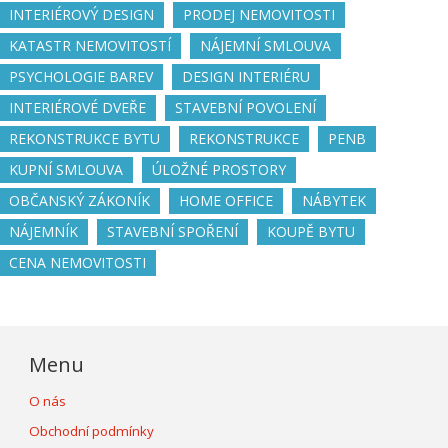
INTERIÉROVÝ DESIGN
PRODEJ NEMOVITOSTI
KATASTR NEMOVITOSTÍ
NÁJEMNÍ SMLOUVA
PSYCHOLOGIE BAREV
DESIGN INTERIÉRU
INTERIÉROVÉ DVEŘE
STAVEBNÍ POVOLENÍ
REKONSTRUKCE BYTU
REKONSTRUKCE
PENB
KUPNÍ SMLOUVA
ÚLOŽNÉ PROSTORY
OBČANSKÝ ZÁKONÍK
HOME OFFICE
NÁBYTEK
NÁJEMNÍK
STAVEBNÍ SPOŘENÍ
KOUPĚ BYTU
CENA NEMOVITOSTI
Menu
O nás
Obchodní podmínky