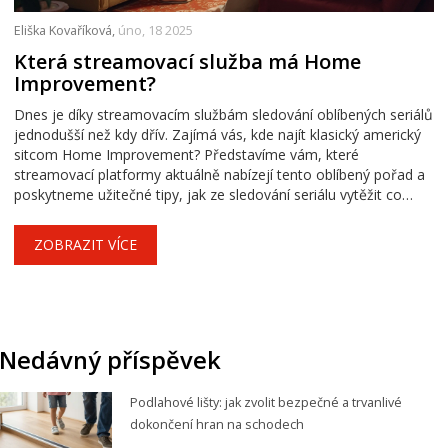
Eliška Kovaříková,
úno, 18 2025
Která streamovací služba má Home
Improvement?
Dnes je díky streamovacím službám sledování oblíbených seriálů
jednodušší než kdy dřív. Zajímá vás, kde najít klasický americký
sitcom Home Improvement? Představíme vám, které
streamovací platformy aktuálně nabízejí tento oblíbený pořad a
poskytneme užitečné tipy, jak ze sledování seriálu vytěžit co
nejvíce. Také se podělíme o několik zajímavostí o show, která
po celém světě získala nesčetné množství fanoušků.
ZOBRAZIT VÍCE
Nedávný příspěvek
Podlahové lišty: jak zvolit bezpečné a trvanlivé
dokončení hran na schodech