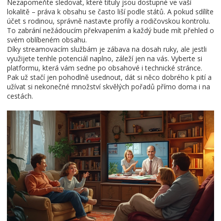
Nezapomeňte sledovat, které tituly jsou dostupné ve vaší
lokalitě – práva k obsahu se často liší podle států. A pokud sdílíte
účet s rodinou, správně nastavte profily a rodičovskou kontrolu.
To zabrání nežádoucím překvapením a každý bude mít přehled o
svém oblíbeném obsahu.
Díky streamovacím službám je zábava na dosah ruky, ale jestli
využijete tenhle potenciál naplno, záleží jen na vás. Vyberte si
platformu, která vám sedne po obsahové i technické stránce.
Pak už stačí jen pohodlně usednout, dát si něco dobrého k pití a
užívat si nekonečné množství skvělých pořadů přímo doma i na
cestách.