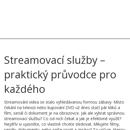
Streamovací služby –
praktický průvodce pro
každého
Streamování videa se stalo vyhledávanou formou zábavy. Místo
čekání na televizi nebo kupování DVD už dnes stačí pár kliků a
film, seriál či dokument je na obrazovce. Jak ale vybrat správnou
streamovací službu? Co od nich čekat a jak je efektivně využít?
Nejdřív si ujasněte, co vlastně chcete sledovat. Milujete filmy,
seriály, dokumenty, nebo spíše sport a zprávy? To určuje, kterou