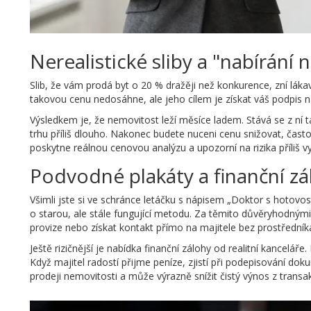
Nerealistické sliby a "nabírání 
Slib, že vám prodá byt o 20 % dražěji než konkurence, zní lákav
takovou cenu nedosáhne, ale jeho cílem je získat váš podpis n
Výsledkem je, že nemovitost leží měsíce ladem. Stává se z ní t
trhu příliš dlouho. Nakonec budete nuceni cenu snižovat, čast
poskytne reálnou cenovou analýzu a upozorní na rizika příliš v
Podvodné plakáty a finanční zá
Všimli jste si ve schránce letáčku s nápisem „Doktor s hotovos
o starou, ale stále fungující metodu. Za těmito důvěryhodnými o
provize nebo získat kontakt přímo na majitele bez prostředník
Ještě rizičnější je nabídka finanční zálohy od realitní kanceláře
Když majitel radostí přijme peníze, zjistí při podepisování d
prodeji nemovitosti a může výrazně snížit čistý výnos z transa