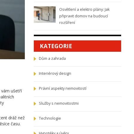
Osvětlení a elektro plány: Jak
připravit domov na budoucí
rozšíření
KATEGORIE
Dům a zahrada
Interiérový design
Právní aspekty nemovitostí
 vám ušetří
alitních
ety
Služby s nemovitostmi
cent dráž než
Technologie
ěsíce času.
Hypotéky a úvěry