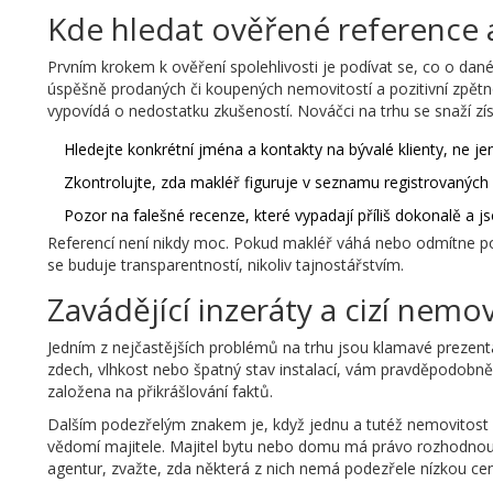
Kde hledat ověřené reference 
Prvním krokem k ověření spolehlivosti je podívat se, co o da
úspěšně prodaných či koupených nemovitostí a pozitivní zpět
vypovídá o nedostatku zkušeností. Nováčci na trhu se snaží získ
Hledejte konkrétní jména a kontakty na bývalé klienty, ne 
Zkontrolujte, zda makléř figuruje v seznamu registrovaných 
Pozor na falešné recenze, které vypadají příliš dokonalě a 
Referencí není nikdy moc. Pokud makléř váhá nebo odmítne po
se buduje transparentností, nikoliv tajnostářstvím.
Zavádějící inzeráty a cizí nemov
Jedním z nejčastějších problémů na trhu jsou klamavé prezentac
zdech, vlhkost nebo špatný stav instalací, vám pravděpodobně 
založena na přikrášlování faktů.
Dalším podezřelým znakem je, když jednu a tutéž nemovitost nab
vědomí majitele. Majitel bytu nebo domu má právo rozhodnout,
agentur, zvažte, zda některá z nich nemá podezřele nízkou ce