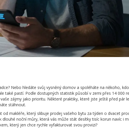
radce? Nebo hledáte svůj vysněný domov a spoléháte na někoho, kdo
 ale také pastí. Podle dostupných statistik působí v zemi přes
14 000 re
 vaše zájmy jako prioritu. Některé praktiky, které jste ještě před pár l
máte stáhnout.
nát od makléře, který slibuje prodej vašeho bytu za týden o dvacet pro
k dlouhé noční můry, která vás může stát desítky tisíc korun navíc i m
em, který jen chce rychle vyfakturovat svou provizi?