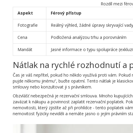
Rozdíl mezi féro
Aspekt
Férový přístup
Fotografie
Reálný výhled, žádné úpravy skryvající vad
Cena
Podložená analýzou trhu a porovnáním
Mandát
Jasné informace o typu spolupráce (exkluzi
Nátlak na rychlé rozhodnutí a 
Čas je váš nepřítel, pokud ho někdo využívá proti vám. Pokud 
pujde někomu jinému“, buďte opatrní. Tento nátlak je klasicko
smlouvy nebo konzultovat ji s právníkem.
Obzvlášť nebezpečná je
rezervační smlouva
. Mnoho kupujících
zavázat k nákupu a povinnost zaplatit rezervační poplatek. P
nemovitosti, který zjistíte až při prohlídce - tento poplatek 
nemovitost fyzicky neviděli a nemáte jasno o jejím právním st