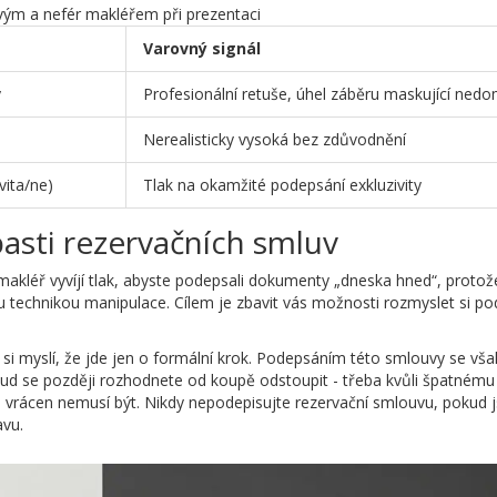
vým a nefér makléřem při prezentaci
Varovný signál
y
Profesionální retuše, úhel záběru maskující ned
Nerealisticky vysoká bez zdůvodnění
vita/ne)
Tlak na okamžité podepsání exkluzivity
pasti rezervačních smluv
makléř vyvíjí tlak, abyste podepsali dokumenty „dneska hned“, protože
u technikou manipulace. Cílem je zbavit vás možnosti rozmyslet si p
 si myslí, že jde jen o formální krok. Podepsáním této smlouvy se vš
okud se později rozhodnete od koupě odstoupit - třeba kvůli špatnému
vám vrácen nemusí být. Nikdy nepodepisujte rezervační smlouvu, pokud j
avu.