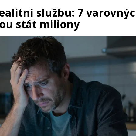
ealitní službu: 7 varovný
ou stát miliony