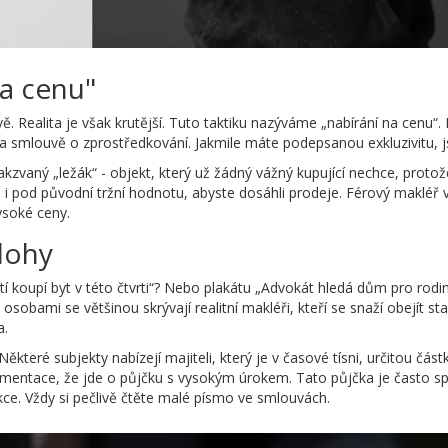
na cenu"
ě. Realita je však krutější. Tuto taktiku nazýváme „nabírání na cenu“. 
a smlouvě o zprostředkování. Jakmile máte podepsanou exkluzivitu, j
akzvaný „ležák“ - objekt, který už žádný vážný kupující nechce, protož
o i pod původní tržní hodnotu, abyste dosáhli prodeje. Férový makléř
ysoké ceny.
lohy
tí koupí byt v této čtvrti“? Nebo plakátu „Advokát hledá dům pro rodi
sobami se většinou skrývají realitní makléři, kteří se snaží obejít st
a.
. Některé subjekty nabízejí majiteli, který je v časové tísni, určitou čá
okumentace, že jde o půjčku s vysokým úrokem. Tato půjčka je často s
kce. Vždy si pečlivě čtěte malé písmo ve smlouvách.