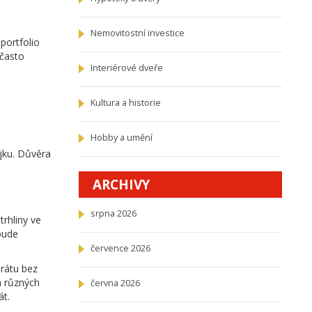
Nemovitostní investice
 portfolio
 často
Interiérové dveře
Kultura a historie
Hobby a umění
jku. Důvěra
ARCHIVY
srpna 2026
trhliny ve
bude
července 2026
erátu bez
h různých
června 2026
át.