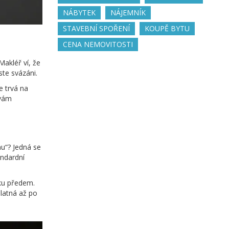
NÁBYTEK
NÁJEMNÍK
STAVEBNÍ SPOŘENÍ
KOUPĚ BYTU
CENA NEMOVITOSTI
Makléř ví, že
ste svázáni.
e trvá na
 vám
nu“? Jedná se
andardní
stku předem.
platná až po