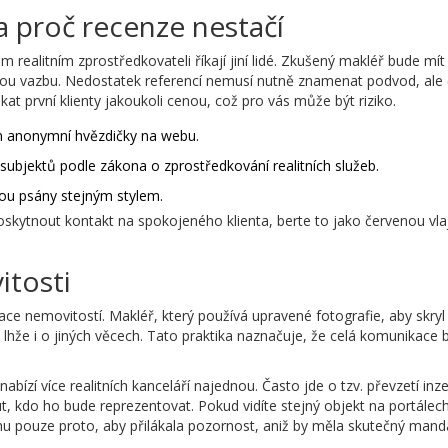
a proč recenze nestačí
ném
realitním zprostředkovateli
říkají jiní lidé. Zkušený makléř bude mít
nou vazbu. Nedostatek referencí nemusí nutně znamenat podvod, ale
at první klienty jakoukoli cenou, což pro vás může být riziko.
jen anonymní hvězdičky na webu.
subjektů podle zákona o zprostředkování realitních služeb.
jsou psány stejným stylem.
skytnout kontakt na spokojeného klienta, berte to jako červenou vla
itosti
e nemovitostí. Makléř, který používá upravené fotografie, aby skryl 
lhže i o jiných věcech. Tato praktika naznačuje, že celá komunikace 
ízí více realitních kanceláří najednou. Často jde o tzv. převzetí inz
 kdo ho bude reprezentovat. Pokud vidíte stejný objekt na portálec
nu pouze proto, aby přilákala pozornost, aniž by měla skutečný mand