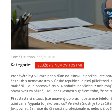
Tomáš Kuthan,
čec, 5 2026
Kategorie:
SLUŽBY S NEMOVITOSTMI
Prodáváte byt v Praze nebo dům na Zlínsku a potřebujete po
čas? Trh s nemovitostmi v České republice je plný příležitostí,
makléřů
. To je obrovské číslo. A bohužel ne všichni z nich mají
považovali za běžné, jsou dnes jasným signálem toho, že se 
Představte si situaci: Jste unavený po práci, dostanete telefo
tržní cena. Vypadá to jako sen, co? Ve skutečnosti je to začáte
Jak poznat, že máte do činnosti s profesionálem, nebo s člověk