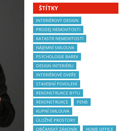
ŠTÍTKY
INTERIÉROVÝ DESIGN
PRODEJ NEMOVITOSTI
KATASTR NEMOVITOSTÍ
NÁJEMNÍ SMLOUVA
PSYCHOLOGIE BAREV
DESIGN INTERIÉRU
INTERIÉROVÉ DVEŘE
STAVEBNÍ POVOLENÍ
REKONSTRUKCE BYTU
REKONSTRUKCE
PENB
KUPNÍ SMLOUVA
ÚLOŽNÉ PROSTORY
OBČANSKÝ ZÁKONÍK
HOME OFFICE