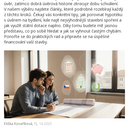
úvěr, zatímco dobrá úvěrová historie
zkracuje
dobu schválení.
V našem výběru najdete články, které podrobně rozebírají každý
z těchto kroků. Čekají vás konkrétní tipy, jak porovnat hypotéku
s úvěrem na bydlení, kde najít nejvýhodnější stavební spoření a
jak využít státní dotace naplno. Díky tomu budete mít jasnou
představu, co po sobě hledat a jak se vyhnout častým chybám.
Ponořte se do praktických rad a připravte se na úspěšné
financování vaší stavby.
Eliška Kovaříková,
říj, 14 2025