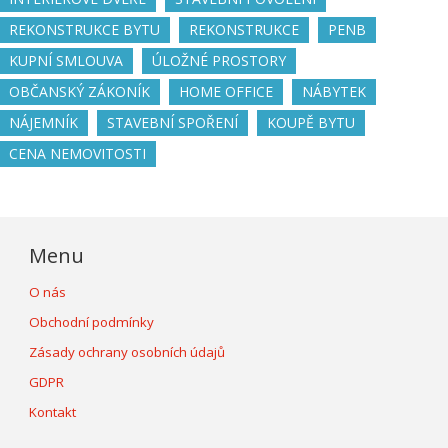
REKONSTRUKCE BYTU
REKONSTRUKCE
PENB
KUPNÍ SMLOUVA
ÚLOŽNÉ PROSTORY
OBČANSKÝ ZÁKONÍK
HOME OFFICE
NÁBYTEK
NÁJEMNÍK
STAVEBNÍ SPOŘENÍ
KOUPĚ BYTU
CENA NEMOVITOSTI
Menu
O nás
Obchodní podmínky
Zásady ochrany osobních údajů
GDPR
Kontakt