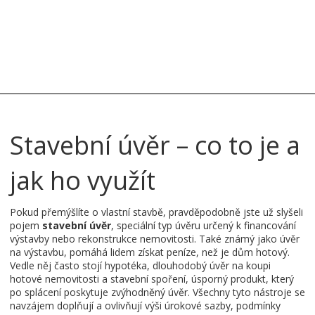
Stavební úvěr – co to je a
jak ho využít
Pokud přemýšlíte o vlastní stavbě, pravděpodobně jste už slyšeli
pojem
stavební úvěr
,
speciální typ úvěru určený k financování
výstavby nebo rekonstrukce nemovitosti
. Také známý jako
úvěr
na výstavbu
, pomáhá lidem získat peníze, než je dům hotový.
Vedle něj často stojí
hypotéka
,
dlouhodobý úvěr na koupi
hotové nemovitosti
a
stavební spoření
,
úsporný produkt, který
po splácení poskytuje zvýhodněný úvěr
. Všechny tyto nástroje se
navzájem doplňují a ovlivňují výši úrokové sazby, podmínky