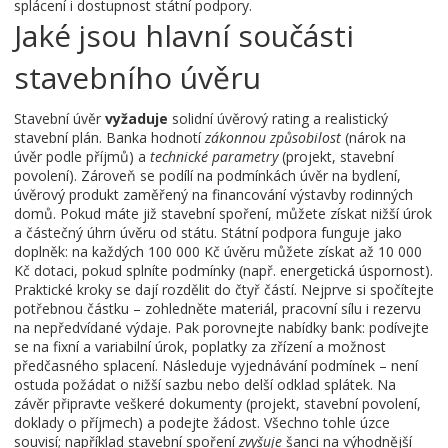
splácení i dostupnost státní podpory.
Jaké jsou hlavní součásti
stavebního úvěru
Stavební úvěr
vyžaduje
solidní úvěrový rating a realistický
stavební plán. Banka hodnotí
zákonnou způsobilost
(nárok na
úvěr podle příjmů) a
technické parametry
(projekt, stavební
povolení). Zároveň se podílí na podmínkách
úvěr na bydlení
,
úvěrový produkt zaměřený na financování výstavby rodinných
domů
. Pokud máte již
stavební spoření
, můžete získat nižší úrok
a částečný úhrn úvěru od státu. Státní podpora funguje jako
doplněk: na každých 100 000 Kč úvěru můžete získat až 10 000
Kč dotaci, pokud splníte podmínky (např. energetická úspornost).
Praktické kroky se dají rozdělit do čtyř částí. Nejprve si spočítejte
potřebnou částku – zohledněte materiál, pracovní sílu i rezervu
na nepředvídané výdaje. Pak porovnejte nabídky bank: podívejte
se na fixní a variabilní úrok, poplatky za zřízení a možnost
předčasného splacení. Následuje vyjednávání podmínek – není
ostuda požádat o nižší sazbu nebo delší odklad splátek. Na
závěr připravte veškeré dokumenty (projekt, stavební povolení,
doklady o příjmech) a podejte žádost. Všechno tohle úzce
souvisí; například stavební spoření
zvyšuje
šanci na výhodnější