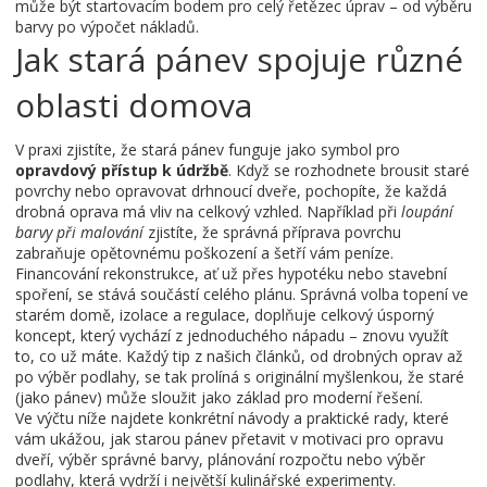
může být startovacím bodem pro celý řetězec úprav – od výběru
barvy po výpočet nákladů.
Jak stará pánev spojuje různé
oblasti domova
V praxi zjistíte, že stará pánev funguje jako symbol pro
opravdový přístup k údržbě
. Když se rozhodnete brousit staré
povrchy nebo opravovat drhnoucí dveře, pochopíte, že každá
drobná oprava má vliv na celkový vzhled. Například při
loupání
barvy při malování
zjistíte, že správná příprava povrchu
zabraňuje opětovnému poškození a šetří vám peníze.
Financování rekonstrukce, ať už přes hypotéku nebo stavební
spoření, se stává součástí celého plánu. Správná volba topení ve
starém domě, izolace a regulace, doplňuje celkový úsporný
koncept, který vychází z jednoduchého nápadu – znovu využít
to, co už máte. Každý tip z našich článků, od drobných oprav až
po výběr podlahy, se tak prolíná s originální myšlenkou, že staré
(jako pánev) může sloužit jako základ pro moderní řešení.
Ve výčtu níže najdete konkrétní návody a praktické rady, které
vám ukážou, jak starou pánev přetavit v motivaci pro opravu
dveří, výběr správné barvy, plánování rozpočtu nebo výběr
podlahy, která vydrží i největší kulinářské experimenty.