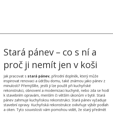
Stará pánev – co s ní a
proč ji nemít jen v koši
Jak pracovat s
stará pánev
,
přírodní doplněk, který může
inspirovat renovaci a údržbu domu
, také známou jako
pánev z
minulosti
? Přemýšlíte, jestli ji lze použít při
kuchyňské
rekonstrukci
,
obnovení a modernizaci kuchyně
, nebo zda se hodí
k
stavebním opravám
,
menším či větším úkonům v bytě
. Stará
pánev zahrnuje kuchyňskou rekonstrukci. Stará pánev vyžaduje
stavební opravy. Kuchyňská rekonstrukce ovlivňuje výběr podlah
a oken. Tyto souvislosti vám pomohou vidět, že starý předmět