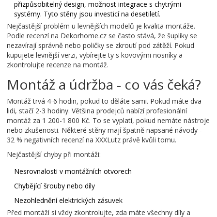
přizpůsobitelný design, možnost integrace s chytrými
systémy. Tyto stěny jsou investicí na desetiletí.
Nejčastější problém u levnějších modelů je kvalita montáže.
Podle recenzí na Dekorhome.cz se často stává, že šuplíky se
nezavírají správně nebo poličky se zkroutí pod zátěží. Pokud
kupujete levnější verzi, vybírejte ty s kovovými nosníky a
zkontrolujte recenze na montáž.
Montáž a údržba - co vás čeká?
Montáž trvá 4-6 hodin, pokud to děláte sami. Pokud máte dva
lidi, stačí 2-3 hodiny. Většina prodejců nabízí profesionální
montáž za 1 200-1 800 Kč. To se vyplatí, pokud nemáte nástroje
nebo zkušenosti. Některé stěny mají špatně napsané návody -
32 % negativních recenzí na XXXLutz právě kvůli tomu.
Nejčastější chyby při montáži:
Nesrovnalosti v montážních otvorech
Chybějící šrouby nebo díly
Nezohlednění elektrických zásuvek
Před montáží si vždy zkontrolujte, zda máte všechny díly a