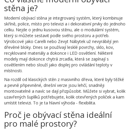
stěna je?
Moderní obývací stěna je integrovaný systém, který kombinuje
skříně, police, místo pro televizi a i dekorativní prvky do jednoho
celku. Nejde o jednu kusovou stěnu, ale o modulární systém,
který si můžete sestavit podle svého prostoru a potřeb.
Výrobcové jako Carelli nebo Zevyt Nábytek už nevyrábějí jen
dřevěné bloky. Dnes se používají lesklé povrchy, sklo, kov,
recyklované materiály a dokonce i LED osvětlení. Některé
modely mají dokonce chytrá zrcadla, která se zapínají s
osvětlením nebo slouží jako displej pro ovládání teploty v
místnosti.
Na rozdíl od klasických stěn z masivního dřeva, které byly těžké
a pevně připevněné, dnešní verze jsou lehčí, snadněji
montovatelné a navíc se dají přizpůsobit. Můžete si vybrat, kolik
uzavřených šuplíků potřebujete, kolik otevřených poliček a kam
umístit televizi. To je ta hlavní výhoda - flexibilita.
Proč je obývací stěna ideální
pro malé prostory?