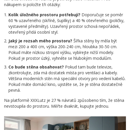
nákupem si položte tři otázky:
Kolik úložného prostoru potřebuji?
Doporučuje se poměr
60 % uzavřeného (skříně, šuplíky) a 40 % otevřeného (poličky,
vystavené předměty). Uzavřený prostor schová nepořádek,
otevřený přidá osobní styl.
Jaký je rozsah mého prostoru?
Šířka stěny by měla být
mezi 200 a 400 cm, výška 200-240 cm, hloubka 30-50 cm.
Pokud máte nízkou stropní výšku, vybírejte nižší modely.
Pokud je prostor úzký, vyhněte se hlubokým modulům.
Co bude stěna obsahovat?
Pokud tam bude televize,
zkontrolujte, zda má dostatek místa pro ventilaci a kabely.
Většina moderních stěn má speciální otvory pro vedení kabelů.
Pokud máte domácí kino, ujistěte se, že je stěna dostatečně
pevná.
Na platformě XXXLutz je 27 % návratů způsobeno tím, že stěna
nevstoupila do prostoru. Měřte dvakrát, kupujte jednou.