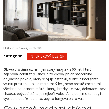
Eliška Kovaříková,
lis, 24 2025
Kategorie:
INTERIÉROVÝ DESIGN
Obývací stěna
už není jen starý nábytek z 90. let, který
zaplňoval celou zeď. Dnes je to klíčový prvek moderního
obývacího pokoje, který spojuje estetiku, funkci a inteligentní
využití prostoru. Pokud máte malý byt, nebo prostě chcete mít
všechno na jednom místě - knihy, hračky, televizi, dekorace - bez
chaosu, obývací stěna je nejlepší volba. A nejde jen o to, aby to
vypadalo dobře. Jde o to, aby to fungovalo pro vás.
Co vlastně moderní obývací