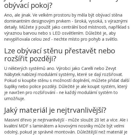
obývací pokoj?
Ano, ale jinak. Ve velkém prostoru by měla být obývací stěna
dominantním designovým prvkem - široká, vysoká, s výraznými
detaily. Můžete ji použít jako centrální bod místnosti, například s
výraznou barvou nebo s LED osvětlením. Důležité je, aby
nevyplňovala celou zeď - nechte místo pro pohyb a světlo.
Lze obývací stěnu přestavět nebo
rozšířit později?
U některých systémů ano. Výrobci jako Carelli nebo Zevyt
Nábytek nabízejí modulární systémy, které se dají rozšiřovat.
Pokud si koupíte stěnu s možností doplnění, můžete přidat další
šuplíky nebo police později. Důležité je ale koupit systém, který
je navržen pro rozšiřování - ne každý modulární systém to
umožňuje.
Jaký materiál je nejtrvanlivější?
Masivní dřevo je nejtrvanlivější - může sloužit 20 let a více. Ale i
kvalitní MDF s laminátem a kovovými nosníky může být velmi
odolný, pokud je správně montován. Důležitější než materiál je