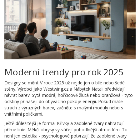
Moderní trendy pro rok 2025
Designy se mění. V roce 2025 už nejde jen o bílé nebo šedé
stěny. Výrobci jako Westwing.cz a Nábytek Natali předvídají
návrat barev. Sytá modrá, hořčicově žlutá nebo oranžová - tyto
odstíny přinášejí do obývacího pokoje energii. Pokud máte
strach z výrazných barev, začněte s malými moduly nebo s
vnitřními poličkami.
Ještě důležitější je forma. Křivky a zaoblené tvary nahrazují
přímé linie. Měkčí obrysy vytvářejí pohodlnější atmosféru. To
není jen estetika - psychologové potvrzují, že zaoblené tvary