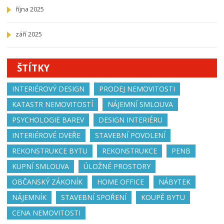
října 2025
září 2025
ŠTÍTKY
INTERIÉROVÝ DESIGN
PRODEJ NEMOVITOSTI
KATASTR NEMOVITOSTÍ
NÁJEMNÍ SMLOUVA
PSYCHOLOGIE BAREV
DESIGN INTERIÉRU
INTERIÉROVÉ DVEŘE
STAVEBNÍ POVOLENÍ
REKONSTRUKCE BYTU
REKONSTRUKCE
PENB
KUPNÍ SMLOUVA
ÚLOŽNÉ PROSTORY
OBČANSKÝ ZÁKONÍK
HOME OFFICE
NÁBYTEK
NÁJEMNÍK
STAVEBNÍ SPOŘENÍ
KOUPĚ BYTU
CENA NEMOVITOSTI