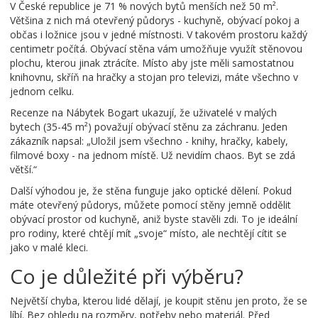
V České republice je 71 % nových bytů menších než 50 m².
Většina z nich má otevřený půdorys - kuchyně, obývací pokoj a
občas i ložnice jsou v jedné místnosti. V takovém prostoru každý
centimetr počítá. Obývací stěna vám umožňuje využít stěnovou
plochu, kterou jinak ztrácíte. Místo aby jste měli samostatnou
knihovnu, skříň na hračky a stojan pro televizi, máte všechno v
jednom celku.
Recenze na Nábytek Bogart ukazují, že uživatelé v malých
bytech (35-45 m²) považují obývací stěnu za záchranu. Jeden
zákazník napsal: „Uložil jsem všechno - knihy, hračky, kabely,
filmové boxy - na jednom místě. Už nevidím chaos. Byt se zdá
větší.“
Další výhodou je, že stěna funguje jako optické dělení. Pokud
máte otevřený půdorys, můžete pomocí stěny jemně oddělit
obývací prostor od kuchyně, aniž byste stavěli zdi. To je ideální
pro rodiny, které chtějí mít „svoje“ místo, ale nechtějí cítit se
jako v malé kleci.
Co je důležité při výběru?
Největší chyba, kterou lidé dělají, je koupit stěnu jen proto, že se
líbí. Bez ohledu na rozměry, potřeby nebo materiál. Před