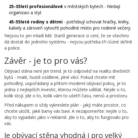
25-35letí profesionálové
v městských bytech - hledají
organizaci a styl.
45-55leté rodiny s dětmi
- potřebují schovat hračky, knihy,
kabely a zároveň vytvořit pohodlné místo pro rodinné večery.
Nejsou to jen mladí lidé. Starší generace si cení, že se všechno
dá dostat do jednoho systému - nejsou potřeba tři různé skříně
a police.
Závěr - je to pro vás?
Obývací stěna není jen trend. Je to odpověď na realitu dnešních
bytů - malé, hustě osídlené, plné věcí. Pokud chcete mít
pohodlný, uspořádaný a přitom moderní obývací pokoj, je to
jedna z nejlepších investic, kterou můžete udělat. Nejde o to,
kolik stojí. Jde o to, kolik vám to ušetří času, nervů a prostoru.
Před nákupem si vždy vykreslete plán - jaký máte prostor, co
chcete uložit, jaké barvy vás baví. A nezapomeňte: nejde o to,
aby to vypadalo jako v reklamě. Jde o to, aby to fungovalo pro
vás.
Je obývací stěna vhodná i pro velký