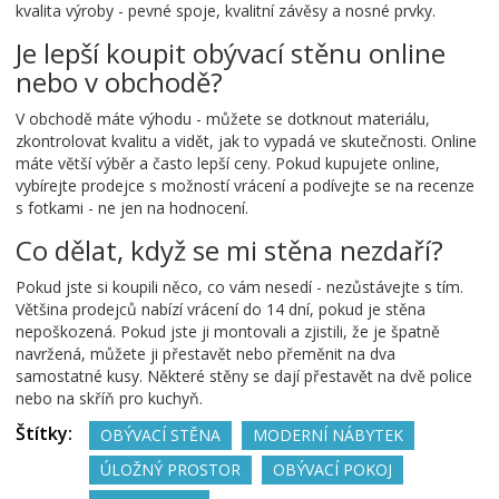
kvalita výroby - pevné spoje, kvalitní závěsy a nosné prvky.
Je lepší koupit obývací stěnu online
nebo v obchodě?
V obchodě máte výhodu - můžete se dotknout materiálu,
zkontrolovat kvalitu a vidět, jak to vypadá ve skutečnosti. Online
máte větší výběr a často lepší ceny. Pokud kupujete online,
vybírejte prodejce s možností vrácení a podívejte se na recenze
s fotkami - ne jen na hodnocení.
Co dělat, když se mi stěna nezdaří?
Pokud jste si koupili něco, co vám nesedí - nezůstávejte s tím.
Většina prodejců nabízí vrácení do 14 dní, pokud je stěna
nepoškozená. Pokud jste ji montovali a zjistili, že je špatně
navržená, můžete ji přestavět nebo přeměnit na dva
samostatné kusy. Některé stěny se dají přestavět na dvě police
nebo na skříň pro kuchyň.
Štítky:
OBÝVACÍ STĚNA
MODERNÍ NÁBYTEK
ÚLOŽNÝ PROSTOR
OBÝVACÍ POKOJ