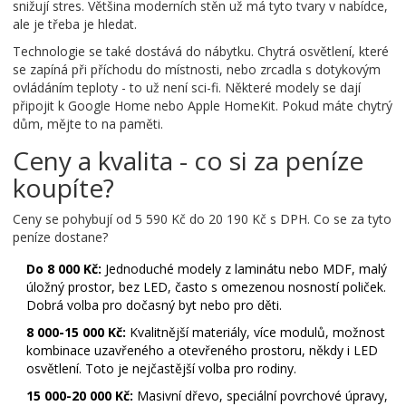
snižují stres. Většina moderních stěn už má tyto tvary v nabídce,
ale je třeba je hledat.
Technologie se také dostává do nábytku. Chytrá osvětlení, které
se zapíná při příchodu do místnosti, nebo zrcadla s dotykovým
ovládáním teploty - to už není sci-fi. Některé modely se dají
připojit k Google Home nebo Apple HomeKit. Pokud máte chytrý
dům, mějte to na paměti.
Ceny a kvalita - co si za peníze
koupíte?
Ceny se pohybují od 5 590 Kč do 20 190 Kč s DPH. Co se za tyto
peníze dostane?
Do 8 000 Kč:
Jednoduché modely z laminátu nebo MDF, malý
úložný prostor, bez LED, často s omezenou nosností poliček.
Dobrá volba pro dočasný byt nebo pro děti.
8 000-15 000 Kč:
Kvalitnější materiály, více modulů, možnost
kombinace uzavřeného a otevřeného prostoru, někdy i LED
osvětlení. Toto je nejčastější volba pro rodiny.
15 000-20 000 Kč:
Masivní dřevo, speciální povrchové úpravy,