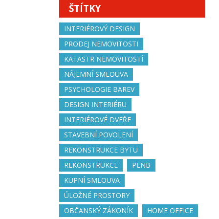
ŠTÍTKY
INTERIÉROVÝ DESIGN
PRODEJ NEMOVITOSTI
KATASTR NEMOVITOSTÍ
NÁJEMNÍ SMLOUVA
PSYCHOLOGIE BAREV
DESIGN INTERIÉRU
INTERIÉROVÉ DVEŘE
STAVEBNÍ POVOLENÍ
REKONSTRUKCE BYTU
REKONSTRUKCE
PENB
KUPNÍ SMLOUVA
ÚLOŽNÉ PROSTORY
OBČANSKÝ ZÁKONÍK
HOME OFFICE