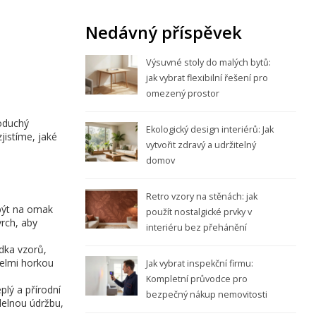
Nedávný příspěvek
Výsuvné stoly do malých bytů:
jak vybrat flexibilní řešení pro
omezený prostor
noduchý
Ekologický design interiérů: Jak
jistíme, jaké
vytvořit zdravý a udržitelný
domov
Retro vzory na stěnách: jak
 být na omak
použít nostalgické prvky v
vrch, aby
interiéru bez přehánění
ídka vzorů,
velmi horkou
Jak vybrat inspekční firmu:
Kompletní průvodce pro
lý a přírodní
bezpečný nákup nemovitosti
delnou údržbu,