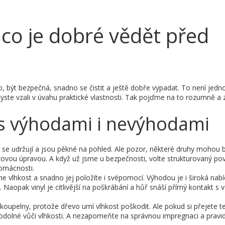
co je dobré vědět před
 být bezpečná, snadno se čistit a ještě dobře vypadat. To není jed
yste vzali v úvahu praktické vlastnosti. Tak pojďme na to rozumně a z
 s výhodami i nevýhodami
o se udržují a jsou pěkné na pohled. Ale pozor, některé druhy mohou
luzovou úpravou. A když už jsme u bezpečnosti, volte strukturovaný po
domácnosti.
dne vlhkost a snadno jej položíte i svépomocí. Výhodou je i široká nab
aopak vinyl je citlivější na poškrábání a hůř snáší přímý kontakt s 
upelny, protože dřevo umí vlhkost poškodit. Ale pokud si přejete tep
 odolné vůči vlhkosti. A nezapomeňte na správnou impregnaci a pravi