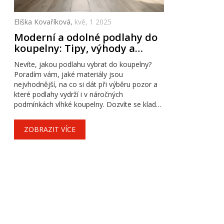
Eliška Kovaříková,
kvě, 1 2025
Moderní a odolné podlahy do
koupelny: Tipy, výhody a
srovnání
Nevíte, jakou podlahu vybrat do koupelny?
Poradím vám, jaké materiály jsou
nejvhodnější, na co si dát při výběru pozor a
které podlahy vydrží i v náročných
podmínkách vlhké koupelny. Dozvíte se klady
a zápory jednotlivých typů, včetně tipů na
skutečně moderní řešení, a nechybí ani
ZOBRAZIT VÍCE
užitečné rady k údržbě. Podívejte se na
srovnání a zjistěte, která podlaha bude ideální
právě pro váš domov.