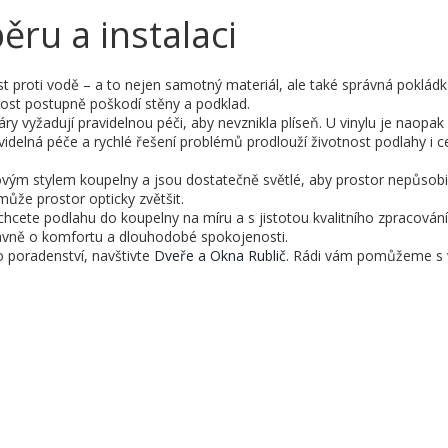
ěru a instalaci
proti vodě – a to nejen samotný materiál, ale také správná pokládk
hkost postupně poškodí stěny a podklad.
áry vyžadují pravidelnou péči, aby nevznikla plíseň. U vinylu je naopa
elná péče a rychlé řešení problémů prodlouží životnost podlahy i c
lkovým stylem koupelny a jsou dostatečně světlé, aby prostor nepůsob
ůže prostor opticky zvětšit.
o chcete podlahu do koupelny na míru a s jistotou kvalitního zpracován
hlavně o komfortu a dlouhodobé spokojenosti.
o poradenství, navštivte
Dveře a Okna Rublič
. Rádi vám pomůžeme s