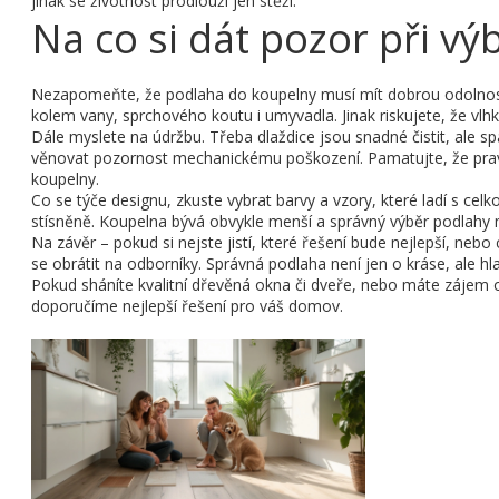
jinak se životnost prodlouží jen stěží.
Na co si dát pozor při výb
Nezapomeňte, že podlaha do koupelny musí mít dobrou odolnost 
kolem vany, sprchového koutu i umyvadla. Jinak riskujete, že vl
Dále myslete na údržbu. Třeba dlaždice jsou snadné čistit, ale sp
věnovat pozornost mechanickému poškození. Pamatujte, že pravid
koupelny.
Co se týče designu, zkuste vybrat barvy a vzory, které ladí s ce
stísněně. Koupelna bývá obvykle menší a správný výběr podlahy m
Na závěr – pokud si nejste jistí, které řešení bude nejlepší, neb
se obrátit na odborníky. Správná podlaha není jen o kráse, ale 
Pokud sháníte kvalitní dřevěná okna či dveře, nebo máte zájem 
doporučíme nejlepší řešení pro váš domov.