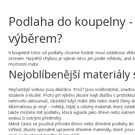
Podlaha do koupelny - 
výběrem?
V koupelně toho od podlahy chceme hodně: musí zvládnout vlhko,
seznam. Největší chybou je vybrat něco jen podle vzhledu, aniž b
možnosti máte.
Nejoblíbenější materiály
Nejčastější volbou jsou dlaždice. Proč? Jsou voděodolné, snadn
studené a kluzké. Proto při výběru zkuste najít dlažbu s protisk
nehrozilo uklouznutí, obzvlášť když máte děti nebo starší členy 
Alternativou je vinyl – měkký, teplý a odolný materiál, který zvlá
takže můžete mít podlahu, která vypadá jako dřevo nebo kámen. N
vodou či ostrými předměty.
Méně často se používá přírodní dřevo nebo dřevěné podlahy do ko
vzhled, zkuste speciálně upravené dřevěné materiály, které jsou