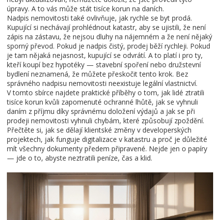
úpravy. A to vás může stát tisíce korun na daních.
Nadpis nemovitosti také ovlivňuje, jak rychle se byt prodá.
Kupující si nechávají prohlédnout katastr, aby se ujistili, že není
zápis na zástavu, že nejsou dluhy na nájemném a že není nějaký
sporný převod. Pokud je nadpis čistý, prodej běží rychleji. Pokud
je tam nějaká nejasnost, kupující se odvrátí. A to platí i pro ty,
kteří koupí bez hypotéky — stavební spoření nebo družstevní
bydlení neznamená, že můžete přeskočit tento krok. Bez
správného nadpisu nemovitosti neexistuje legální vlastnictví.
V tomto sbírce najdete praktické příběhy o tom, jak lidé ztratili
tisíce korun kvůli zapomenuté ochranné lhůtě, jak se vyhnuli
daním z příjmu díky správnému doložení výdajů a jak se při
prodeji nemovitosti vyhnuli chybám, které způsobují zpoždění.
Přečtěte si, jak se dělají klientské změny v developerských
projektech, jak funguje digitalizace v katastru a proč je důležité
mít všechny dokumenty předem připravené. Nejde jen o papíry
— jde o to, abyste neztratili peníze, čas a klid.