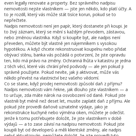
even legally renovate a property.
Bez správného nadpisu
nemovitosti nejste vlastníkem — jste jen někdo, kdo platí účty. A
to je rozdíl, který vás může stát tisíce korun, pokud se to
nepřečtete.
Nadpis nemovitosti není jen papír, který dostanete při koupi. Je
to živý záznam, který se mění s každým převodem, zástavou,
nebo změnou vlastníka. Když si koupíte byt, ale nadpis není
převeden, můžete být vlastně jen nájemníkem s vysokou
hypotékou. A když chcete rekonstruovat koupelnu nebo přidat
obývací stěnu, banka vás požádá o potvrzení, že jste opravdu
ten, kdo má právo na změny. Ochranná lhůta v katastru je jedna
z těch věcí, které vás chrání před podvody — ale jen pokud ji
správně použijete. Pokud nevíte, jak ji aktivovat, může vás
někdo převést na vlastnictví bez vašeho vědomí.
Co se stane, když prodej nemovitosti způsobí daň z příjmu?
Nadpis nemovitosti vám řekne, jak dlouho jste vlastníkem — a
to určuje, zda máte nárok na osvobození od daně. Pokud jste
vlastnili byt méně než deset let, musíte zaplatit daň z příjmu. Ale
pokud jste provedli daňově uznatelné výdaje, jako je
rekonstrukce kuchyně nebo výměna oken, můžete je odečíst.
Jenže k tomu potřebujete doložit, že jste vlastníkem v době
výdajů — a to zase závisí na nadpisu nemovitosti. Pokud jste
koupili byt od developerů a měli klientské změny, ale nadpis
nebyl aktualizován, nemůžete doložit, že jste provedli tyto