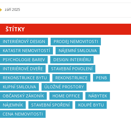
září 2025
ŠTÍTKY
INTERIÉROVÝ DESIGN
PRODEJ NEMOVITOSTI
KATASTR NEMOVITOSTÍ
NÁJEMNÍ SMLOUVA
PSYCHOLOGIE BAREV
DESIGN INTERIÉRU
INTERIÉROVÉ DVEŘE
STAVEBNÍ POVOLENÍ
REKONSTRUKCE BYTU
REKONSTRUKCE
PENB
KUPNÍ SMLOUVA
ÚLOŽNÉ PROSTORY
OBČANSKÝ ZÁKONÍK
HOME OFFICE
NÁBYTEK
NÁJEMNÍK
STAVEBNÍ SPOŘENÍ
KOUPĚ BYTU
CENA NEMOVITOSTI