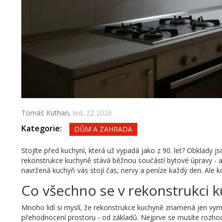
Tomáš Kuthan,
led, 22 2026
Kategorie:
DŮM A ZAHRADA
Stojíte před kuchyní, která už vypadá jako z 90. let? Obklady j
rekonstrukce kuchyně stává běžnou součástí bytové úpravy - až 
navržená kuchyň vás stojí čas, nervy a peníze každý den. Ale k
Co všechno se v rekonstrukci 
Mnoho lidí si myslí, že rekonstrukce kuchyně znamená jen vymě
přehodnocení prostoru - od základů. Nejprve se musíte rozho