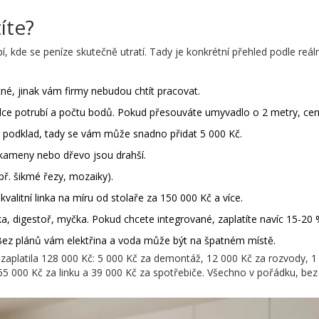
íte?
, kde se peníze skutečně utratí. Tady je konkrétní přehled podle reál
utné, jinak vám firmy nebudou chtít pracovat.
 délce potrubí a počtu bodů. Pokud přesouváte umyvadlo o 2 metry, ce
ý podklad, tady se vám může snadno přidat 5 000 Kč.
, kameny nebo dřevo jsou drahší.
apř. šikmé řezy, mozaiky).
kvalitní linka na míru od stolaře za 150 000 Kč a více.
ska, digestoř, myčka. Pokud chcete integrované, zaplatíte navíc 15-20 
Bez plánů vám elektřina a voda může být na špatném místě.
zaplatila 128 000 Kč: 5 000 Kč za demontáž, 12 000 Kč za rozvody, 1
65 000 Kč za linku a 39 000 Kč za spotřebiče. Všechno v pořádku, bez