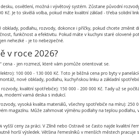
í desku, osvětlení, možná i vývětový systém. Zůstane původní rozvod
 Kč. Je to skvělá volba, pokud máte kvalitní základ - třeba solidní lin
é obklady, podlahu, rozvody, dokonce i příčky, pokud chcete změnit di
čnost, funkčnost a efektivitu. Pokud máte v kuchyni staré olovené po
jen nehezké - je to nebezpečné.
ně v roce 2026?
á“ cena - jen rozmezí, které vám pomůže orientovat se.
lektro): 100 000 - 130 000 Kč. Toto je běžná cena pro byty v panelácí
montáž, nové obklady, podlahu, kuchyňskou linku a základní spotřebi
rozvody, kvalitní spotřebiče): 150 000 - 200 000 Kč. Tady už se počítá
ka, moderní varná deska s indukcí.
rozvody, vysoká kvalita materiálů, všechny spotřebiče na míru): 250 
ignovém magazínu. Může zahrnovat výměnu podlahy na teplou podlahu, 
vyšší ceny za práci. V Zlíně nebo Ostravě se často najde kvalitní řem
utně horší výsledek. Většina řemeslníků v menších městech pracuje s