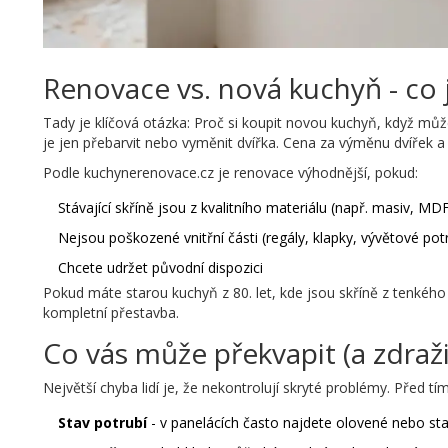
Renovace vs. nová kuchyň - co j
Tady je klíčová otázka: Proč si koupit novou kuchyň, když můž
je jen přebarvit nebo vyměnit dvířka. Cena za výměnu dvířek a p
Podle kuchynerenovace.cz je renovace výhodnější, pokud:
Stávající skříně jsou z kvalitního materiálu (např. masiv, M
Nejsou poškozené vnitřní části (regály, klapky, vývětové pot
Chcete udržet původní dispozici
Pokud máte starou kuchyň z 80. let, kde jsou skříně z tenkého
kompletní přestavba.
Co vás může překvapit (a zdraži
Největší chyba lidí je, že nekontrolují skryté problémy. Před tím
Stav potrubí
- v panelácích často najdete olovené nebo sta