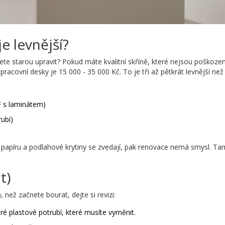
e levnější?
ete starou upravit? Pokud máte kvalitní skříně, které nejsou poškoz
racovní desky je 15 000 - 35 000 Kč. To je tři až pětkrát levnější než 
DF s laminátem)
rubí)
 papíru a podlahové krytiny se zvedají, pak renovace nemá smysl. Tam
t)
, než začnete bourat, dejte si revizi:
ré plastové potrubí, které musíte vyměnit.