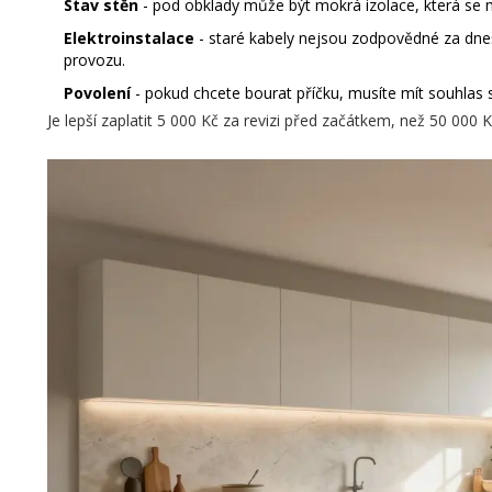
Stav stěn
- pod obklady může být mokrá izolace, která se 
Elektroinstalace
- staré kabely nejsou zodpovědné za dnešn
provozu.
Povolení
- pokud chcete bourat příčku, musíte mít souhlas s
Je lepší zaplatit 5 000 Kč za revizi před začátkem, než 50 000 