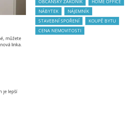
OBČANSKÝ ZÁKONÍK
HOME OFFICE
NÁBYTEK
NÁJEMNÍK
STAVEBNÍ SPOŘENÍ
KOUPĚ BYTU
CENA NEMOVITOSTI
ené, můžete
nová linka.
 je lepší