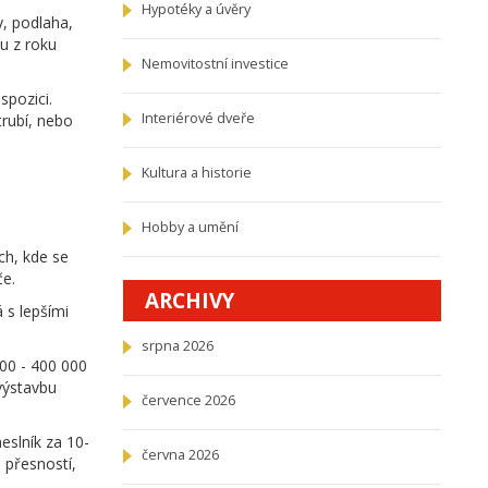
Hypotéky a úvěry
y, podlaha,
ku z roku
Nemovitostní investice
spozici.
Interiérové dveře
trubí, nebo
Kultura a historie
Hobby a umění
ch, kde se
če.
ARCHIVY
 s lepšími
srpna 2026
000 - 400 000
výstavbu
července 2026
eslník za 10-
června 2026
 přesností,