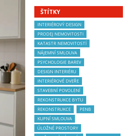
ŠTÍTKY
INTERIÉROVÝ DESIGN
PRODEJ NEMOVITOSTI
KATASTR NEMOVITOSTÍ
NÁJEMNÍ SMLOUVA
PSYCHOLOGIE BAREV
DESIGN INTERIÉRU
INTERIÉROVÉ DVEŘE
STAVEBNÍ POVOLENÍ
REKONSTRUKCE BYTU
REKONSTRUKCE
PENB
KUPNÍ SMLOUVA
ÚLOŽNÉ PROSTORY