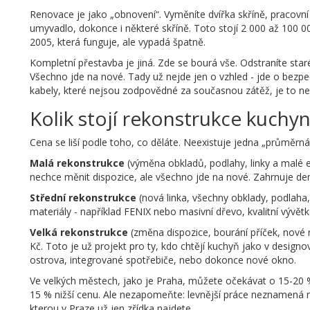
Renovace je jako „obnovení“. Vyměníte dvířka skříně, pracovn
umyvadlo, dokonce i některé skříně. Toto stojí 2 000 až 100 000
2005, která funguje, ale vypadá špatně.
Kompletní přestavba je jiná. Zde se bourá vše. Odstraníte star
Všechno jde na nové. Tady už nejde jen o vzhled - jde o bezpe
kabely, které nejsou zodpovědné za současnou zátěž, je to ne
Kolik stojí rekonstrukce kuchy
Cena se liší podle toho, co děláte. Neexistuje jedna „průměrn
Malá rekonstrukce
(výměna obkladů, podlahy, linky a malé e
nechce měnit dispozice, ale všechno jde na nové. Zahrnuje de
Střední rekonstrukce
(nová linka, všechny obklady, podlaha, 
materiály - například FENIX nebo masivní dřevo, kvalitní vývět
Velká rekonstrukce
(změna dispozice, bourání příček, nové 
Kč. Toto je už projekt pro ty, kdo chtějí kuchyň jako v des
ostrova, integrované spotřebiče, nebo dokonce nové okno.
Ve velkých městech, jako je Praha, můžete očekávat o 15-20 % 
15 % nižší cenu. Ale nezapomeňte: levnější práce neznamená n
kterou v Praze už jen zřídka najdete.