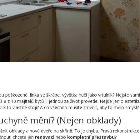
sou poškozené, linka se škrábe, vývětka hučí jako vrtulník? Nejste sam
8 z 10 majitelů bytů ji jednou za život provede. Nejde jen o estetik
olik to vlastně stojí? A co všechno musíte změnit, aby to mělo smysl?
kuchyně mění? (Nejen obklady)
nit obklady a nové dveře na skříně. To je chyba. Pravá rekonstrukce 
dnout: chcete jen
renovaci
nebo
kompletní přestavbu
?