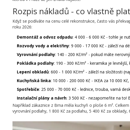
Rozpis nákladů - co vlastně plat
Když se podíváte na cenu celé rekonstrukce, často vás překvapí
roku 2026:
Demontáž a odvoz odpadu
: 4 000 - 6 000 Kč - tohle je n
Rozvody vody a elektřiny
: 9 000 - 17 000 Kč - záleží na
Vyrovnání podlahy
: 140 - 200 Kč/m² - pokud máte nerovn
Pokládka podlahy
: 190 - 300 Kč/m² - keramika je levnější
Lepení obkladů
: 600 - 1 000 Kč/m² - záleží na složitosti (n
Kuchyňská linka
: 10 000 - 200 000 Kč - IKEA za 10 000 Kč, 
Spotřebiče
: 25 000 - 70 000 Kč - lednice, trouba, varná de
Instalační plány a návrh
: 3 500 Kč - nezapomeňte na to! 
Například zákaznice z Brna měla kuchyň o ploše 6 m². Celkem 
vyrovnání podlahy, 1 800 Kč za podlahu, 5 400 Kč za obklady, 