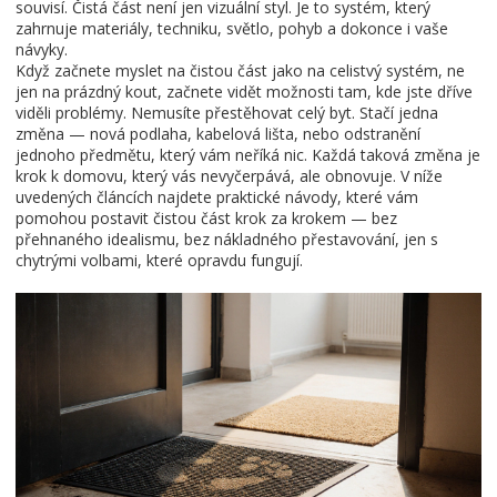
souvisí. Čistá část není jen vizuální styl. Je to systém, který
zahrnuje materiály, techniku, světlo, pohyb a dokonce i vaše
návyky.
Když začnete myslet na čistou část jako na celistvý systém, ne
jen na prázdný kout, začnete vidět možnosti tam, kde jste dříve
viděli problémy. Nemusíte přestěhovat celý byt. Stačí jedna
změna — nová podlaha, kabelová lišta, nebo odstranění
jednoho předmětu, který vám neříká nic. Každá taková změna je
krok k domovu, který vás nevyčerpává, ale obnovuje. V níže
uvedených článcích najdete praktické návody, které vám
pomohou postavit čistou část krok za krokem — bez
přehnaného idealismu, bez nákladného přestavování, jen s
chytrými volbami, které opravdu fungují.