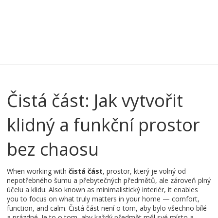
Čistá část: Jak vytvořit
klidný a funkční prostor
bez chaosu
When working with
čistá část
,
prostor, který je volný od
nepotřebného šumu a přebytečných předmětů, ale zároveň plný
účelu a klidu
. Also known as
minimalistický interiér
, it enables
you to focus on what truly matters in your home — comfort,
function, and calm.
Čistá část není o tom, aby bylo všechno bílé
a prázdné. Je to o tom, aby každý předmět měl své místo a