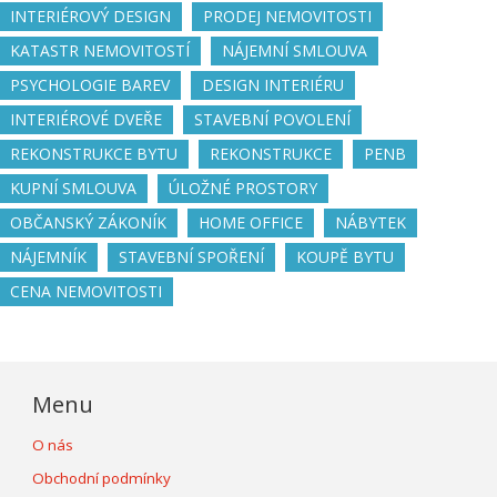
INTERIÉROVÝ DESIGN
PRODEJ NEMOVITOSTI
KATASTR NEMOVITOSTÍ
NÁJEMNÍ SMLOUVA
PSYCHOLOGIE BAREV
DESIGN INTERIÉRU
INTERIÉROVÉ DVEŘE
STAVEBNÍ POVOLENÍ
REKONSTRUKCE BYTU
REKONSTRUKCE
PENB
KUPNÍ SMLOUVA
ÚLOŽNÉ PROSTORY
OBČANSKÝ ZÁKONÍK
HOME OFFICE
NÁBYTEK
NÁJEMNÍK
STAVEBNÍ SPOŘENÍ
KOUPĚ BYTU
CENA NEMOVITOSTI
Menu
O nás
Obchodní podmínky