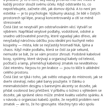
každý prostor sloužil svému účelu. Když odstraníte to, co
nepotřebujete, začnete cítit, jak domov dýchá. A to není jen
estetika — je to psychologie. Výzkumy ukazují, že lidé v čistých
prostorech spí lépe, pracují koncentrovaněji a cítí se méně
stresovaně.
Čistá část se nevytváří jen odstraňováním věcí. Vytváří se
výběrem. Například
vinylové podlahy
,
vodotěsné, odolné a
snadno udržovatelné povrchy, které vypadají jako dřevo, ale
nevyžadují náročnou údržbu
jsou ideální pro kuchyně nebo
koupelny — místa, kde se nejčastěji hromadí hluk, špína a
chaos. Když máte podlahu, která se čistí za pár sekund,
nemusíte se bát, že se vám prostor zhroutí. Podobně
kabelové
boxy
,
systémy, které skrývají a organizují kabely od televizí,
počítačů a lamp
, přeměňují kabelový zmatek na neviditelnou
část interiéru. Nejsou to jen krabice — jsou to klíče k uklidnění
celého prostoru.
Čistá část se týká i toho, jak světlo vstupuje do místnosti, jak se
dveře otevírají, nebo jaké barvy použijete. V článku o
minimalistickém designu s barevnými akcenty se dozvíte, jak
přidat osobnost bez přetížení. V příběhu o ložnici s výhledem se
dozvíte, jak správné okno může změnit kvalitu vašeho spánku. A
v návodu o organizaci kabelů zjistíte, že největší problém není
zmatek — ale to, že ho ignorujete. Všechny tyto věci spolu