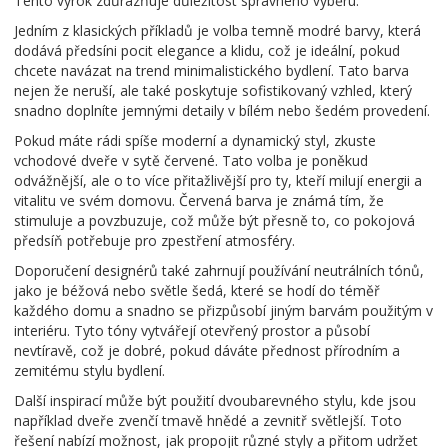
Tento výrok zdůrazňuje důležitost správného výběru.
Jedním z klasických příkladů je volba temně modré barvy, která
dodává předsíni pocit elegance a klidu, což je ideální, pokud
chcete navázat na trend minimalistického bydlení. Tato barva
nejen že neruší, ale také poskytuje sofistikovaný vzhled, který
snadno doplníte jemnými detaily v bílém nebo šedém provedení.
Pokud máte rádi spíše moderní a dynamický styl, zkuste
vchodové dveře v sytě červené. Tato volba je poněkud
odvážnější, ale o to více přitažlivější pro ty, kteří milují energii a
vitalitu ve svém domovu. Červená barva je známá tím, že
stimuluje a povzbuzuje, což může být přesně to, co pokojová
předsíň potřebuje pro zpestření atmosféry.
Doporučení designérů také zahrnují používání neutrálních tónů,
jako je béžová nebo světle šedá, které se hodí do téměř
každého domu a snadno se přizpůsobí jiným barvám použitým v
interiéru. Tyto tóny vytvářejí otevřený prostor a působí
nevtíravě, což je dobré, pokud dáváte přednost přírodním a
zemitému stylu bydlení.
Další inspirací může být použití dvoubarevného stylu, kde jsou
například dveře zvenčí tmavě hnědé a zevnitř světlejší. Toto
řešení nabízí možnost, jak propojit různé styly a přitom udržet