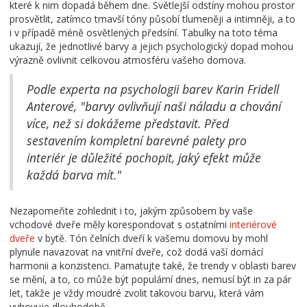
které k nim dopadá během dne. Světlejší odstíny mohou prostor
prosvětlit, zatímco tmavší tóny působí tlumeněji a intimněji, a to
i v případě méně osvětlených předsíní. Tabulky na toto téma
ukazují, že jednotlivé barvy a jejich psychologický dopad mohou
výrazně ovlivnit celkovou atmosféru vašeho domova.
Podle experta na psychologii barev Karin Fridell
Anterové, "barvy ovlivňují naši náladu a chování
více, než si dokážeme představit. Před
sestavením kompletní barevné palety pro
interiér je důležité pochopit, jaký efekt může
každá barva mít."
Nezapomeňte zohlednit i to, jakým způsobem by vaše
vchodové dveře měly korespondovat s ostatními
interiérové
dveře
v bytě. Tón čelních dveří k vašemu domovu by mohl
plynule navazovat na vnitřní dveře, což dodá vaší domácí
harmonii a konzistenci. Pamatujte také, že trendy v oblasti barev
se mění, a to, co může být populární dnes, nemusí být in za pár
let, takže je vždy moudré zvolit takovou barvu, která vám
vyhovuje dlouhodobě.