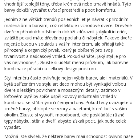
vhodnější teplejší tóny, třeba krémová nebo tmavě hnědá. Tyto
barvy dokáží vytvářet uvítací prostředí a pocit komfortu.
Jedním z největších trendů posledních let je návrat k přírodním
materiálům a barvám, což reflektuje i vchodové dveře. Dřevěné
dveře v přírodních odstínech dokáží zdůraznit jakýkoli interiér,
zvláště pokud máte dřevěnou podlahu či nábytek. Takové dveře
nejenže budou v souladu s vaším interiérem, ale přidají také
přirozený a organický prvek, který je oblíbený pro svoji
trvanlivost a nadčasový vzhled. Pokud váháte, jaký styl je pro
vás nejvhodnější, zkuste si udělat menší průzkum, jak barevné
kombinace působí na celkový design prostoru.
Styl interiéru často ovlivňuje nejen výběr barev, ale i materiálů. V
bytě zařízeném ve stylu art deco mohou být vynikající volbou
dveře s lesklým povrchem a mosaznými detaily, zatímco v
loftovém bytě by spíše uspěl kovový industriální vzhled v
kombinaci se stříbrnými či černými tóny. Pokud tedy uvažujete o
změně barvy, obklopte se vzory a paletami, které ladí s vaším
okolím. Zkuste si vytvořit moodboard, kde poskládáte různé
typy nábytku, stěn a dveří, abyste získali pocit, jak bude celek
vypadat.
Možná jste slyšeli, že některé barvy mají schopnost ovlivnit naše