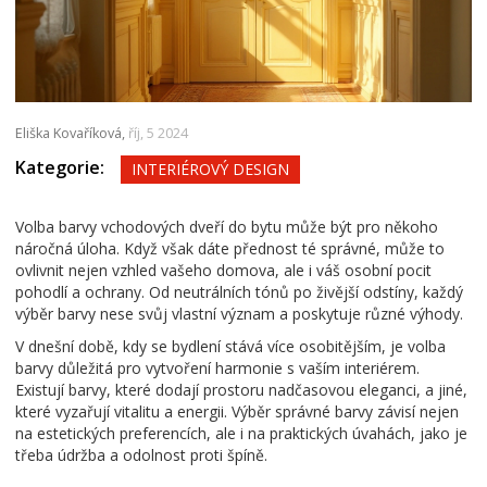
Eliška Kovaříková,
říj, 5 2024
Kategorie:
INTERIÉROVÝ DESIGN
Volba barvy vchodových dveří do bytu může být pro někoho
náročná úloha. Když však dáte přednost té správné, může to
ovlivnit nejen vzhled vašeho domova, ale i váš osobní pocit
pohodlí a ochrany. Od neutrálních tónů po živější odstíny, každý
výběr barvy nese svůj vlastní význam a poskytuje různé výhody.
V dnešní době, kdy se bydlení stává více osobitějším, je volba
barvy důležitá pro vytvoření harmonie s vaším interiérem.
Existují barvy, které dodají prostoru nadčasovou eleganci, a jiné,
které vyzařují vitalitu a energii. Výběr správné barvy závisí nejen
na estetických preferencích, ale i na praktických úvahách, jako je
třeba údržba a odolnost proti špíně.