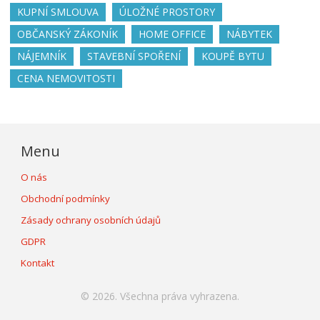
KUPNÍ SMLOUVA
ÚLOŽNÉ PROSTORY
OBČANSKÝ ZÁKONÍK
HOME OFFICE
NÁBYTEK
NÁJEMNÍK
STAVEBNÍ SPOŘENÍ
KOUPĚ BYTU
CENA NEMOVITOSTI
Menu
O nás
Obchodní podmínky
Zásady ochrany osobních údajů
GDPR
Kontakt
© 2026. Všechna práva vyhrazena.