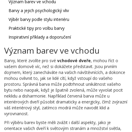
Význam barev ve vchodu
Barvy a jejich psychologický vliv
Výběr barvy podle stylu interiéru
Praktické tipy pro volbu barvy
Inspirativní příklady a doporučení
Význam barev ve vchodu
Barvy, které zvolíte pro své
vchodové dveře
, mohou říct o
vašem domově víc, než si dokážete představit. Jsou prvním
dojmem, který zanecháváte na vašich návštěvnících, a dokonce
mohou ovlivnit to, jak se lidé cítí, když vstoupí do vašeho
prostoru. Správná barva může podtrhnout unikátnost vašeho
bytu nebo naopak, když je špatně zvolená, může vyvolat pocit
neklidu a disharmonie. Například červená barva může u
interiérových dveří působit dramaticky a energicky, čímž zvýrazní
váš interiérový styl, zatímco modrá může navodit klid a
vyrovnanost.
Při výběru barev byste měli zvážit i další aspekty, jako je
orientace vašich dveří k světovým stranám a množství světla,