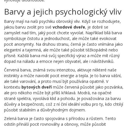
Barvy a jejich psychologický vliv
Barvy mají na naši psychiku obrovský vliv. Když se rozhodujete,
jakou barvu zvolit pro své
vchodové dveře
, je dobré se
zamyslet nad tím, jaký pocit chcete vyvolat. Například bílá barva
symbolizuje čistotu a jednoduchost, ale může také evokovat
pocit anonymity. Na druhou stranu, černá je často vnímána jako
elegantní a tajemná, ale může také působit těžkopádně nebo
přísně. Každá barva má svůj specifický výraz a může mít různý
dopad na náladu a emoce nejen obyvatel, ale i návštěvníků.
Červená barva, známá svou intenzitou, aktivuje některé naše
instinkty a může navodit pocit energie a tepla. Je to barva vášní,
ale také varování, a proto musí být používána opatrně. V
kontextu
bytových dveří
může červená působit jako pozvánka,
ale pro někoho může být příliš křiklavá. Modrá, na opačné
straně spektra, vyvolává klid a pohodu. Je považována za barvu
důvěry a bezpečnosti, což z ní činí ideální volbu pro ty, kdo chtějí
působit stabilním a důvěryhodným dojmem.
Zelená barva je často spojována s přírodou a růstem. Tento
odstín přináší pocit rovnováhy a obnovy, může působit