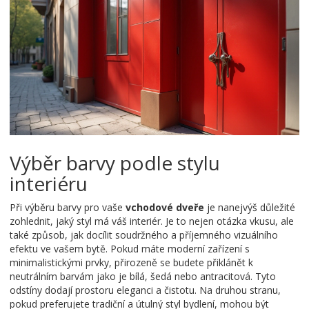
Výběr barvy podle stylu
interiéru
Při výběru barvy pro vaše
vchodové dveře
je nanejvýš důležité
zohlednit, jaký styl má váš interiér. Je to nejen otázka vkusu, ale
také způsob, jak docílit soudržného a příjemného vizuálního
efektu ve vašem bytě. Pokud máte moderní zařízení s
minimalistickými prvky, přirozeně se budete přiklánět k
neutrálním barvám jako je bílá, šedá nebo antracitová. Tyto
odstíny dodají prostoru eleganci a čistotu. Na druhou stranu,
pokud preferujete tradiční a útulný styl bydlení, mohou být