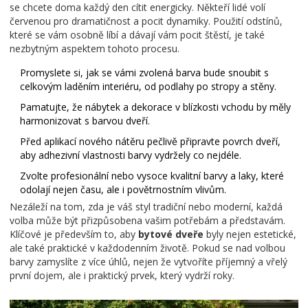
se chcete doma každý den cítit energicky. Někteří lidé volí
červenou pro dramatičnost a pocit dynamiky. Použití odstínů,
které se vám osobně líbí a dávají vám pocit štěstí, je také
nezbytným aspektem tohoto procesu.
Promyslete si, jak se vámi zvolená barva bude snoubit s
celkovým laděním interiéru, od podlahy po stropy a stěny.
Pamatujte, že nábytek a dekorace v blízkosti vchodu by měly
harmonizovat s barvou dveří.
Před aplikací nového nátěru pečlivě připravte povrch dveří,
aby adhezivní vlastnosti barvy vydržely co nejdéle.
Zvolte profesionální nebo vysoce kvalitní barvy a laky, které
odolají nejen času, ale i povětrnostním vlivům.
Nezáleží na tom, zda je váš styl tradiční nebo moderní, každá
volba může být přizpůsobena vašim potřebám a představám.
Klíčové je především to, aby
bytové dveře
byly nejen estetické,
ale také praktické v každodenním životě. Pokud se nad volbou
barvy zamyslíte z více úhlů, nejen že vytvoříte příjemný a vřelý
první dojem, ale i praktický prvek, který vydrží roky.