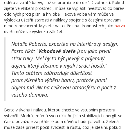
oděru a ztrátě barvy, což se promítne do delší životnosti. Pokud
žijete ve vlhkém prostředí, může se vyplatit investovat do barev
odolných proti plísni a hnilobě. Taková volba vám může ve
výsledku ušetřit starosti a náklady spojené s častými opravami
nebo renovacemi. Myslete na to, že i na drobnostech jako
barva
dveří může ve výsledku záležet.
Natalie Roberts, expertka na interiérový design,
často říká: "
Vchodové dveře
jsou jako první
stisk ruky. Měl by to být pevný a příjemný
dojem, který zůstane v mysli i srdci hostů."
Tímto citátem zdůrazňuje důležitost
promyšleného výběru barvy, protože první
dojem má vliv na celkovou atmosféru a pocit z
vašeho domova.
Berte v úvahu i náladu, kterou chcete ve vstupním prostoru
vytvořit. Modrá, známá svou uklidňující a stabilizující energií, se
často považuje za přátelskou a důvěru budující volbu. Zelená
může zase přinést pocit svěžesti a růstu, což je ideální, pokud