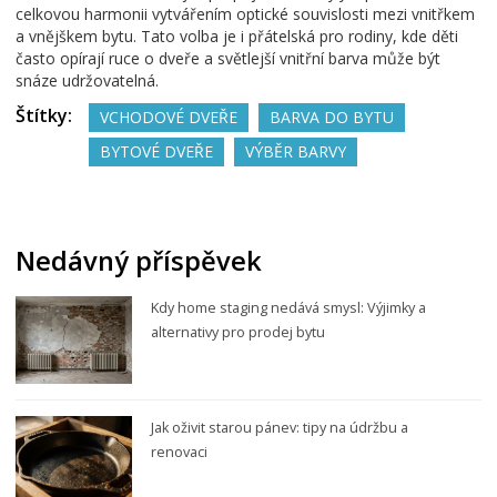
celkovou harmonii vytvářením optické souvislosti mezi vnitřkem
a vnějškem bytu. Tato volba je i přátelská pro rodiny, kde děti
často opírají ruce o dveře a světlejší vnitřní barva může být
snáze udržovatelná.
Štítky:
VCHODOVÉ DVEŘE
BARVA DO BYTU
BYTOVÉ DVEŘE
VÝBĚR BARVY
Nedávný příspěvek
Kdy home staging nedává smysl: Výjimky a
alternativy pro prodej bytu
Jak oživit starou pánev: tipy na údržbu a
renovaci