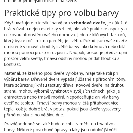
tím nejpříjemnějším místem na světě.
Praktické tipy pro volbu barvy
Když uvažujete o ideální barvě pro
vchodové dveře
, je důležité
brát v úvahu nejen estetický vzhled, ale také praktické aspekty a
celkovou atmosféru vašeho domova. Jeden z klíčových faktorů,
který byste měli mít na paměti, je světlo. Pokud jsou vaše dveře
umístěné v tmavé chodbě, světlé barvy jako krémová nebo bílá
mohou pomoci prostor rozjasnit. Naopak, pokud je předvstupní
prostor velmi světlý, tmavší odstíny mohou přidat hloubku a
kontrast.
Materiál, ze kterého jsou dveře vyrobeny, hraje také roli při
výběru barev. Dřevěné dveře vypadají úžasně s přírodními tóny,
které zdůrazňují krásu textury dřeva. Kovové dveře, na druhou
stranu, mohou výborně vyniknout v sytějších tónech, jako je
antracitová nebo tmavě modrá. Nepodceňujte ani vliv barvy
dveří na teplotu. Tmavší barvy mohou v létě přitahovat více
tepla, což je dobré brát v potaz, pokud jsou dveře vystaveny
přímému slunci po většinu dne.
Pravděpodobně se také budete chtít zaměřit na trvanlivost
barvy. Některé povrchové úpravy a laky jsou odolnější vůči