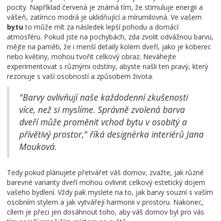
pocity. Například červená je známá tím, že stimuluje energii a
vášeň, zatímco modrá je uklidňující a mírumilovná. Ve vašem
bytu
to může mít za následek lepší pohodu a domácí
atmosféru. Pokud jste na pochybách, zda zvolit odvážnou barvu,
mějte na paměti, že i menší detaily kolem dveří, jako je koberec
nebo květiny, mohou tvořit celkový obraz. Neváhejte
experimentovat s různými odstíny, abyste našli ten pravý, který
rezonuje s vaší osobností a způsobem života.
"Barvy ovlivňují naše každodenní zkušenosti
více, než si myslíme. Správně zvolená barva
dveří může proměnit vchod bytu v osobitý a
přívětivý prostor," říká designérka interiérů Jana
Mouková.
Tedy pokud plánujete přetvářet váš domov, zvažte, jak různé
barevné varianty dveří mohou ovlivnit celkový estetický dojem
vašeho bydlení. Vždy pak myslete na to, jak barvy souzní s vaším
osobním stylem a jak vytvářejí harmonii v prostoru. Nakonec,
cílem je přeci jen dosáhnout toho, aby váš domov byl pro vás