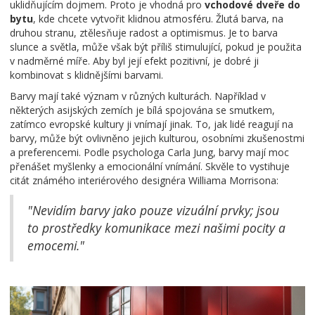
uklidňujícím dojmem. Proto je vhodná pro
vchodové dveře do
bytu
, kde chcete vytvořit klidnou atmosféru. Žlutá barva, na
druhou stranu, ztělesňuje radost a optimismus. Je to barva
slunce a světla, může však být příliš stimulující, pokud je použita
v nadměrné míře. Aby byl její efekt pozitivní, je dobré ji
kombinovat s klidnějšími barvami.
Barvy mají také význam v různých kulturách. Například v
některých asijských zemích je bílá spojována se smutkem,
zatímco evropské kultury ji vnímají jinak. To, jak lidé reagují na
barvy, může být ovlivněno jejich kulturou, osobními zkušenostmi
a preferencemi. Podle psychologa Carla Jung, barvy mají moc
přenášet myšlenky a emocionální vnímání. Skvěle to vystihuje
citát známého interiérového designéra Williama Morrisona:
"Nevidím barvy jako pouze vizuální prvky; jsou
to prostředky komunikace mezi našimi pocity a
emocemi."