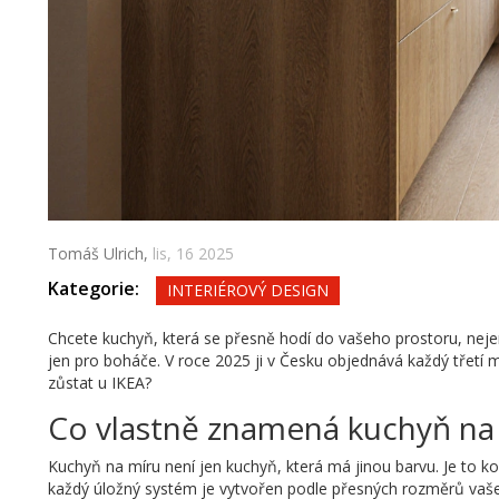
Tomáš Ulrich,
lis, 16 2025
Kategorie:
INTERIÉROVÝ DESIGN
Chcete kuchyň, která se přesně hodí do vašeho prostoru, neje
jen pro boháče. V roce 2025 ji v Česku objednává každý třetí ma
zůstat u IKEA?
Co vlastně znamená kuchyň na
Kuchyň na míru není jen kuchyň, která má jinou barvu. Je to k
každý úložný systém je vytvořen podle přesných rozměrů vaše