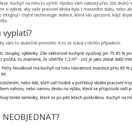
ze. Kuchyň na míru to vyřeší. Výrobci vám nabízejí přes 200 druhů m
 si vybrat, aby vaše pracovní deska byla z masivního dubu, nebo ab
 integrují i chytré technologie: lednice, která vás upozorní, když doj
říte.
vyplatí?
 aby vám to skutečně pomohlo. A to se stává v těchto případech:
i, sloupky, výklenky. Zde sektorové kuchyně využívají jen 75-85 % pr
 počítá, to znamená, že ušetříte 1,2 m² - což je jako získat další mís
 Petry Novákové má kuchyň na míru návratnost investice přes 85 % p
let.
stižením, nebo lidé, kteří vaří hodně a potřebují ideální pracovní troj
ybem nahoru, nebo varnou desku na výšku, která se přizpůsobí vaší p
vají tenké lamináty, které se po pěti letech poškrábou. Kuchyň na m
ru NEOBJEDNAT?