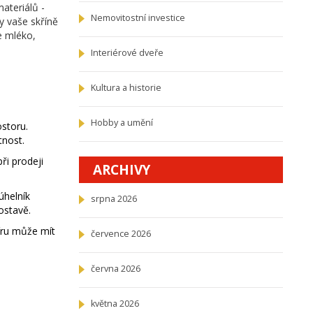
ateriálů -
Nemovitostní investice
y vaše skříně
de mléko,
Interiérové dveře
Kultura a historie
Hobby a umění
ostoru.
tnost.
ři prodeji
ARCHIVY
úhelník
srpna 2026
ostavě.
íru může mít
července 2026
června 2026
května 2026