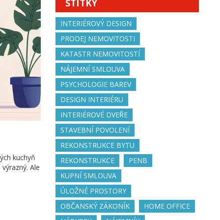
ŠTÍTKY
INTERIÉROVÝ DESIGN
PRODEJ NEMOVITOSTI
KATASTR NEMOVITOSTÍ
NÁJEMNÍ SMLOUVA
PSYCHOLOGIE BAREV
DESIGN INTERIÉRU
INTERIÉROVÉ DVEŘE
STAVEBNÍ POVOLENÍ
REKONSTRUKCE BYTU
ných kuchyň
REKONSTRUKCE
PENB
 výrazný. Ale
KUPNÍ SMLOUVA
ÚLOŽNÉ PROSTORY
OBČANSKÝ ZÁKONÍK
HOME OFFICE