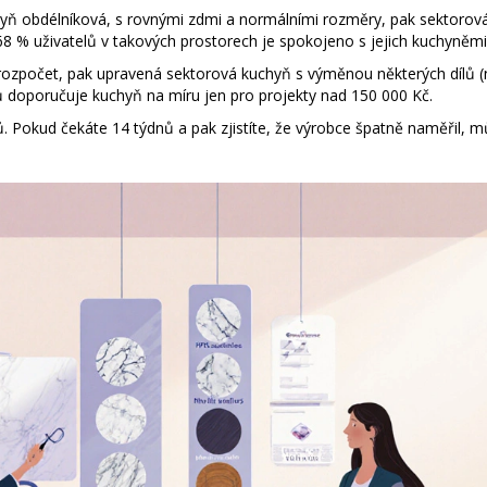
yň obdélníková, s rovnými zdmi a normálními rozměry, pak sektorov
68 % uživatelů v takových prostorech je spokojeno s jejich kuchyněmi
zpočet, pak upravená sektorová kuchyň s výměnou některých dílů (
ktů doporučuje kuchyň na míru jen pro projekty nad 150 000 Kč.
ů. Pokud čekáte 14 týdnů a pak zjistíte, že výrobce špatně naměřil, m