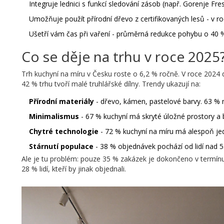
Integruje lednici s funkcí sledování zásob (např. Gorenje F
Umožňuje použít přírodní dřevo z certifikovaných lesů - v r
Ušetří vám čas při vaření - průměrná redukce pohybu o 40 %
Co se děje na trhu v roce 2025
Trh kuchyní na míru v Česku roste o 6,2 % ročně. V roce 2024 
42 % trhu tvoří malé truhlářské dílny. Trendy ukazují na:
Přírodní materiály
- dřevo, kámen, pastelové barvy. 63 % 
Minimalismus
- 67 % kuchyní má skryté úložné prostory a 
Chytré technologie
- 72 % kuchyní na míru má alespoň jede
Stárnutí populace
- 38 % objednávek pochází od lidí nad 55
Ale je tu problém: pouze 35 % zakázek je dokončeno v termín
28 % lidí, kteří by jinak objednali.