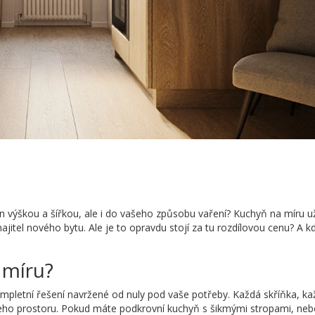
n výškou a šířkou, ale i do vašeho způsobu vaření? Kuchyň na míru už
jitel nového bytu. Ale je to opravdu stojí za tu rozdílovou cenu? A kd
 míru?
ompletní řešení navržené od nuly pod vaše potřeby. Každá skříňka, k
ho prostoru. Pokud máte podkrovní kuchyň s šikmými stropami, nebo