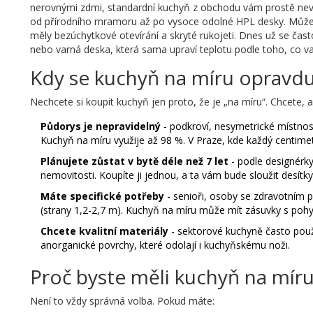
nerovnými zdmi, standardní kuchyň z obchodu vám prostě nevle
od přírodního mramoru až po vysoce odolné HPL desky. Můžete
měly bezúchytkové otevírání a skryté rukojeti. Dnes už se často
nebo varná deska, která sama upraví teplotu podle toho, co va
Kdy se kuchyň na míru opravdu 
Nechcete si koupit kuchyň jen proto, že je „na míru“. Chcete,
Půdorys je nepravidelný
- podkroví, nesymetrické místnost
Kuchyň na míru využije až 98 %. V Praze, kde každý centimetr
Plánujete zůstat v bytě déle než 7 let
- podle designérky
nemovitosti. Koupíte ji jednou, a ta vám bude sloužit desítky 
Máte specifické potřeby
- senioři, osoby se zdravotním po
(strany 1,2-2,7 m). Kuchyň na míru může mít zásuvky s poh
Chcete kvalitní materiály
- sektorové kuchyně často použí
anorganické povrchy, které odolají i kuchyňskému noži.
Proč byste měli kuchyň na mí
Není to vždy správná volba. Pokud máte: