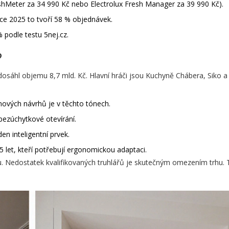
reshMeter za 34 990 Kč nebo Electrolux Fresh Manager za 39 990 Kč).
oce 2025 to tvoří 58 % objednávek.
 podle testu 5nej.cz.
?
dosáhl objemu 8,7 mld. Kč. Hlavní hráči jsou Kuchyně Chábera, Siko a
nových návrhů je v těchto tónech.
bezúchytkové otevírání.
n inteligentní prvek.
 let, kteří potřebují ergonomickou adaptaci.
u. Nedostatek kvalifikovaných truhlářů je skutečným omezením trhu.