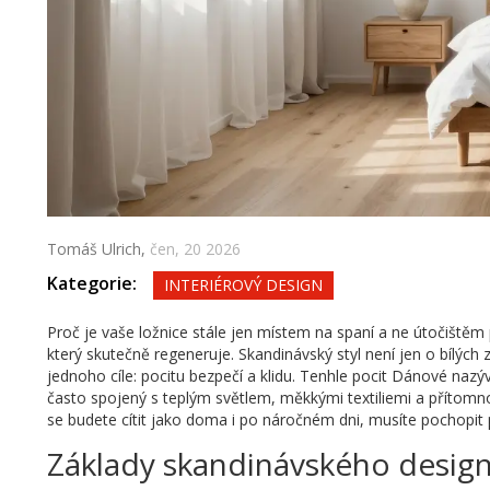
Tomáš Ulrich,
čen, 20 2026
Kategorie:
INTERIÉROVÝ DESIGN
Proč je vaše ložnice stále jen místem na spaní a ne útočištěm pr
který skutečně regeneruje. Skandinávský styl není jen o bílých
jednoho cíle: pocitu bezpečí a klidu. Tenhle pocit Dánové nazý
často spojený s teplým světlem, měkkými textiliemi a přítomno
se budete cítit jako doma i po náročném dni, musíte pochopit p
Základy skandinávského desig