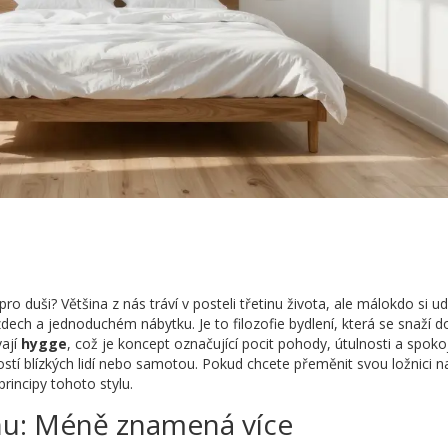
o duši? Většina z nás tráví v posteli třetinu života, ale málokdo si ud
 zdech a jednoduchém nábytku. Je to filozofie bydlení, která se snaží 
vají
hygge
, což je
koncept označující pocit pohody, útulnosti a spoko
stí blízkých lidí nebo samotou
.
Pokud chcete přeměnit svou ložnici n
rincipy tohoto stylu.
nu: Méně znamená více