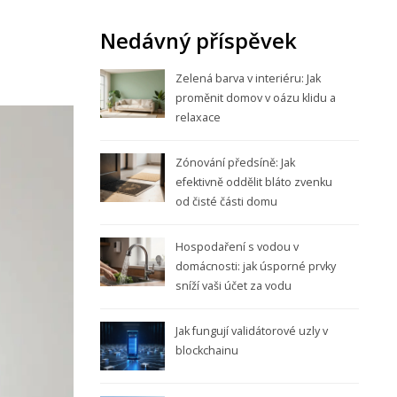
Nedávný příspěvek
Zelená barva v interiéru: Jak
proměnit domov v oázu klidu a
relaxace
Zónování předsíně: Jak
efektivně oddělit bláto zvenku
od čisté části domu
Hospodaření s vodou v
domácnosti: jak úsporné prvky
sníží vaši účet za vodu
Jak fungují validátorové uzly v
blockchainu