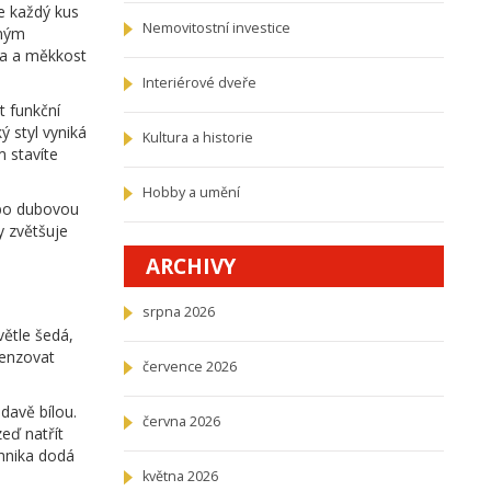
de každý kus
Nemovitostní investice
dným
va a měkkost
Interiérové dveře
t funkční
 styl vyniká
Kultura a historie
m stavíte
Hobby a umění
nebo dubovou
y zvětšuje
ARCHIVY
srpna 2026
větle šedá,
penzovat
července 2026
davě bílou.
června 2026
eď natřít
hnika dodá
května 2026