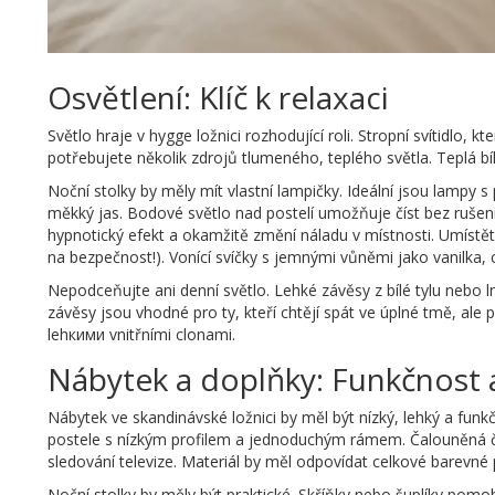
Osvětlení: Klíč k relaxaci
Světlo hraje v hygge ložnici rozhodující roli. Stropní svítidlo, 
potřebujete několik zdrojů tlumeného, teplého světla. Teplá b
Noční stolky by měly mít vlastní lampičky. Ideální jsou lampy s 
měkký jas. Bodové světlo nad postelí umožňuje číst bez rušení
hypnotický efekt a okamžitě změní náladu v místnosti. Umístět
na bezpečnost!). Vonící svíčky s jemnými vůněmi jako vanilka, 
Nepodceňujte ani denní světlo. Lehké závěsy z bílé tylu nebo 
závěsy jsou vhodné pro ty, kteří chtějí spát ve úplné tmě, al
lehкими vnitřními clonami.
Nábytek a doplňky: Funkčnost 
Nábytek ve skandinávské ložnici by měl být nízký, lehký a funk
postele s nízkým profilem a jednoduchým rámem. Čalouněná če
sledování televize. Materiál by měl odpovídat celkové barevné p
Noční stolky by měly být praktické. Skříňky nebo šuplíky pom