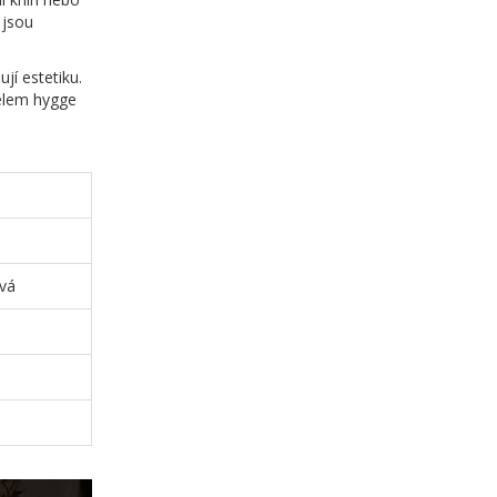
 jsou
jí estetiku.
telem hygge
ová