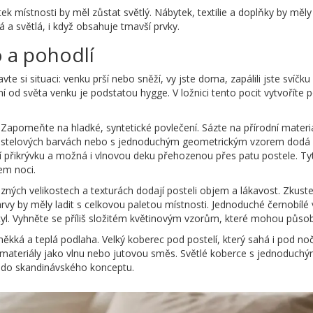
ek místnosti by měl zůstat světlý. Nábytek, textilie a doplňky by měl
 a světlá, i když obsahuje tmavší prvky.
 a pohodlí
te si situaci: venku prší nebo sněží, vy jste doma, zapálili jste svíčku
d světa venku je podstatou hygge. V ložnici tento pocit vytvoříte po
. Zapomeňte na hladké, syntetické povlečení. Sázte na přírodní materi
h pastelových barvách nebo s jednoduchým geometrickým vzorem dodá 
hčí přikrývku a možná i vlnovou deku přehozenou přes patu postele. Ty
em noci.
různých velikostech a texturách dodají posteli objem a lákavost. Zkus
vy by měly ladit s celkovou paletou místnosti. Jednoduché černobílé
yl. Vyhněte se příliš složitém květinovým vzorům, které mohou působi
ká a teplá podlaha. Velký koberec pod postelí, který sahá i pod nočn
né materiály jako vlnu nebo jutovou směs. Světlé koberce s jednoduc
 do skandinávského konceptu.