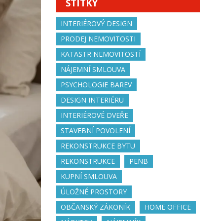
ŠTÍTKY
INTERIÉROVÝ DESIGN
PRODEJ NEMOVITOSTI
KATASTR NEMOVITOSTÍ
NÁJEMNÍ SMLOUVA
PSYCHOLOGIE BAREV
DESIGN INTERIÉRU
INTERIÉROVÉ DVEŘE
STAVEBNÍ POVOLENÍ
REKONSTRUKCE BYTU
REKONSTRUKCE
PENB
KUPNÍ SMLOUVA
ÚLOŽNÉ PROSTORY
OBČANSKÝ ZÁKONÍK
HOME OFFICE