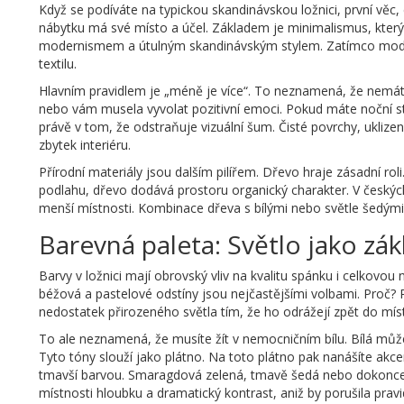
Když se podíváte na typickou skandinávskou ložnici, první věc,
nábytku má své místo a účel. Základem je minimalismus, který
modernismem a útulným skandinávským stylem. Zatímco moderni
textilu.
Hlavním pravidlem je „méně je více“. To neznamená, že nemát
nebo vám musela vyvolat pozitivní emoci. Pokud máte noční st
právě v tom, že odstraňuje vizuální šum. Čisté povrchy, ukliz
zbytek interiéru.
Přírodní materiály jsou dalším pilířem. Dřevo hraje zásadní ro
podlahu, dřevo dodává prostoru organický charakter. V českých
menší místnosti. Kombinace dřeva s bílými nebo světle šedými 
Barevná paleta: Světlo jako zák
Barvy v ložnici mají obrovský vliv na kvalitu spánku i celkovou 
béžová a pastelové odstíny jsou nejčastějšími volbami. Proč?
nedostatek přirozeného světla tím, že ho odrážejí zpět do míst
To ale neznamená, že musíte žít v nemocničním bílu. Bílá může
Tyto tóny slouží jako plátno. Na toto plátno pak nanášíte akce
tmavší barvou. Smaragdová zelená, tmavě šedá nebo dokonce t
místnosti hloubku a dramatický kontrast, aniž by porušila prav