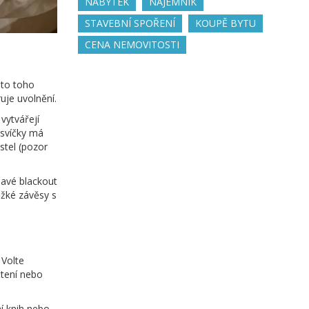
NÁBYTEK
NÁJEMNÍK
STAVEBNÍ SPOŘENÍ
KOUPĚ BYTU
CENA NEMOVITOSTI
ísto toho
uje uvolnění.
 vytvářejí
 svíčky má
stel (pozor
mavé blackout
ěžké závěsy s
 Volte
čtení nebo
í knih nebo