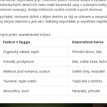
 v jednoduchých rámečcích nebo malé keramické vázy s sušenými květy
cestovní suvenýry, dodají místnosti osobní rozměr a pocit domova.
ádek. Vestavné skříně s bílými dveřmi se slijí se stěnami a nenarušu
 skrývá oblečení a jiné věci. Viditelný nepořádek je největším nepří
čových prvků skandinávské ložnice
Funkce v hygge
Doporučená barva
Organický základ, teplo
Přírodní dřevo, bílá
Pohodlí, prodyšnost
Bílá, světle šedá, béž
Měkkost pod nohama, izolace
Světlé tóny, neutrální
Tlumené, teplé světlo
Teplá bílá (<3000K)
Atmosféra, život
Neutrální, přírodní