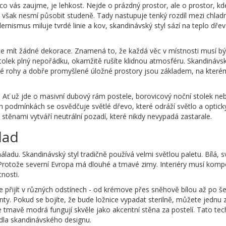
 co vás zaujme, je lehkost. Nejde o prázdný prostor, ale o prostor, k
 však nesmí působit studeně. Tady nastupuje tenký rozdíl mezi chla
smus miluje tvrdé linie a kov, skandinávský styl sází na teplo dře
e mít žádné dekorace. Znamená to, že každá věc v místnosti musí bý
olek plný nepořádku, okamžitě rušíte klidnou atmosféru. Skandinávský
ené rohy a dobře promyšlené úložné prostory jsou základem, na které
li. Ať už jde o masivní dubový rám postele, borovicový noční stolek 
 podmínkách se osvědčuje světlé dřevo, které odráží světlo a optick
stěnami vytváří neutrální pozadí, které nikdy nevypadá zastarale.
lad
náladu. Skandinávský styl tradičně používá velmi světlou paletu. Bílá, s
 Protože severní Evropa má dlouhé a tmavé zimy. Interiéry musí kom
nosti.
 přijít v různých odstínech - od krémove přes sněhově bílou až po še
nty. Pokud se bojíte, že bude ložnice vypadat sterilně, můžete jednu z
mavě modrá fungují skvěle jako akcentní stěna za postelí. Tato tec
idla skandinávského designu.