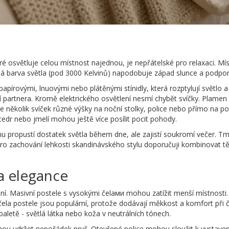
které osvětluje celou místnost najednou, je nepřátelské pro relaxaci. M
ílá barva světla (pod 3000 Kelvinů) napodobuje západ slunce a podpor
papírovými, lnuovými nebo plátěnými stínidly, která rozptylují světlo a
 partnera. Kromě elektrického osvětlení nesmí chybět svíčky. Plamen
e několik svíček různé výšky na noční stolky, policе nebo přímo na po
cedr nebo jmelí mohou ještě více posílit pocit pohody.
lnu propustí dostatek světla během dne, ale zajistí soukromí večer. T
e pro zachování lehkosti skandinávského stylu doporučuji kombinovat t
a elegance
ční. Masivní postele s vysokými čelaми mohou zatížit menší místnosti.
la postele jsou populární, protože dodávají měkkost a komfort při 
aletě - světlá látka nebo koža v neutrálních tónech.
ohou udržet nepořádek pryč. Otevřené police mohou sloužit k vystaven