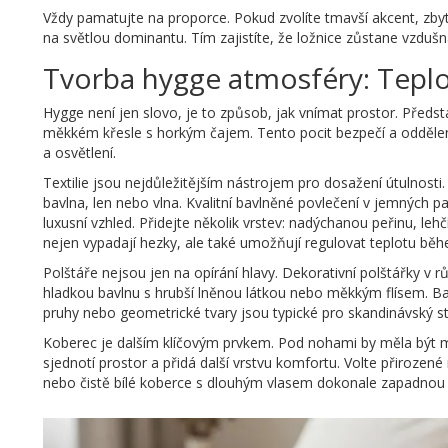
Vždy pamatujte na proporce. Pokud zvolíte tmavší akcent, zbyt
na světlou dominantu. Tím zajistíte, že ložnice zůstane vzdušná
Tvorba hygge atmosféry: Teplo
Hygge
není jen slovo, je to způsob, jak vnímat prostor. Představ
měkkém křesle s horkým čajem. Tento pocit bezpečí a oddělení o
a osvětlení.
Textilie jsou nejdůležitějším nástrojem pro dosažení útulnosti
bavlna, len nebo vlna. Kvalitní bavlněné povlečení v jemnýc
luxusní vzhled. Přidejte několik vrstev: nadýchanou peřinu, le
nejen vypadají hezky, ale také umožňují regulovat teplotu běh
Polštáře nejsou jen na opírání hlavy. Dekorativní polštářky v 
hladkou bavlnu s hrubší lněnou látkou nebo měkkým flísem. Bar
pruhy nebo geometrické tvary jsou typické pro skandinávský st
Koberec je dalším klíčovým prvkem. Pod nohami by měla být měk
sjednotí prostor a přidá další vrstvu komfortu. Volte přiroze
nebo čistě bílé koberce s dlouhým vlasem dokonale zapadnou