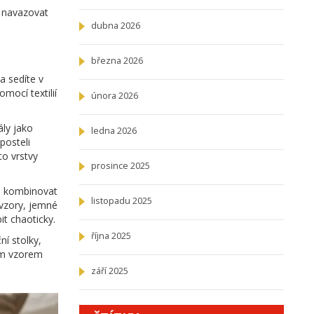
y navazovat
dubna 2026
března 2026
 a sedíte v
mocí textilií
února 2026
ály jako
ledna 2026
posteli
to vrstvy
prosince 2025
te kombinovat
listopadu 2025
 vzory, jemné
t chaoticky.
října 2025
í stolky,
hým vzorem
září 2025