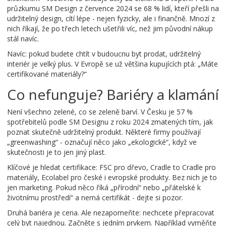
průzkumu SM Design z července 2024 se 68 % lidí, kteří přešli na
udržitelný design, cítí lépe - nejen fyzicky, ale i finančně. Mnozí z
nich říkají, že po třech letech ušetřili víc, než jim původní nákup
stál navíc.
Navíc: pokud budete chtít v budoucnu byt prodat, udržitelný
interiér je velký plus. V Evropě se už většina kupujících ptá: „Máte
certifikované materiály?“
Co nefunguje? Bariéry a klamání
Není všechno zelené, co se zeleně barví. V Česku je 57 %
spotřebitelů podle SM Designu z roku 2024 zmatených tím, jak
poznat skutečně udržitelný produkt. Některé firmy používají
„greenwashing“ - označují něco jako „ekologické“, když ve
skutečnosti je to jen jiný plast.
Klíčové je hledat certifikace: FSC pro dřevo, Cradle to Cradle pro
materiály, Ecolabel pro české i evropské produkty. Bez nich je to
jen marketing. Pokud něco říká „přírodní“ nebo „přátelské k
životnímu prostředí“ a nemá certifikát - dejte si pozor.
Druhá bariéra je cena. Ale nezapomeňte: nechcete přepracovat
celý byt najednou. Začněte s jedním prvkem. Například vyměňte