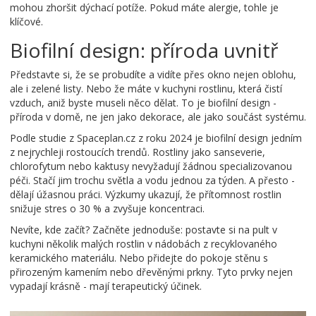
mohou zhoršit dýchací potíže. Pokud máte alergie, tohle je
klíčové.
Biofilní design: příroda uvnitř
Představte si, že se probudíte a vidíte přes okno nejen oblohu,
ale i zelené listy. Nebo že máte v kuchyni rostlinu, která čistí
vzduch, aniž byste museli něco dělat. To je biofilní design -
příroda v domě, ne jen jako dekorace, ale jako součást systému.
Podle studie z Spaceplan.cz z roku 2024 je biofilní design jedním
z nejrychleji rostoucích trendů. Rostliny jako sanseverie,
chlorofytum nebo kaktusy nevyžadují žádnou specializovanou
péči. Stačí jim trochu světla a vodu jednou za týden. A přesto -
dělají úžasnou práci. Výzkumy ukazují, že přítomnost rostlin
snižuje stres o 30 % a zvyšuje koncentraci.
Nevíte, kde začít? Začněte jednoduše: postavte si na pult v
kuchyni několik malých rostlin v nádobách z recyklovaného
keramického materiálu. Nebo přidejte do pokoje stěnu s
přirozeným kamením nebo dřevěnými prkny. Tyto prvky nejen
vypadají krásně - mají terapeutický účinek.