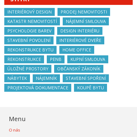
INTERIÉROVÝ DESIGN
PRODEJ NEMOVITOSTI
KATASTR NEMOVITOSTÍ
NÁJEMNÍ SMLOUVA
PSYCHOLOGIE BAREV
DESIGN INTERIÉRU
STAVEBNÍ POVOLENÍ
INTERIÉROVÉ DVEŘE
REKONSTRUKCE BYTU
HOME OFFICE
REKONSTRUKCE
PENB
KUPNÍ SMLOUVA
ÚLOŽNÉ PROSTORY
OBČANSKÝ ZÁKONÍK
NÁBYTEK
NÁJEMNÍK
STAVEBNÍ SPOŘENÍ
PROJEKTOVÁ DOKUMENTACE
KOUPĚ BYTU
Menu
O nás