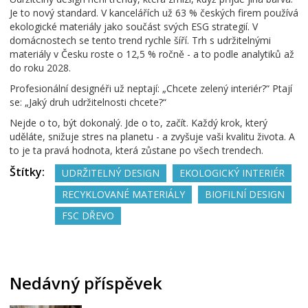
Je to nový standard. V kancelářích už 63 % českých firem používá
ekologické materiály jako součást svých ESG strategií. V
domácnostech se tento trend rychle šíří. Trh s udržitelnými
materiály v Česku roste o 12,5 % ročně - a to podle analytiků až
do roku 2028.
Profesionální designéři už neptají: „Chcete zelený interiér?“ Ptají
se: „Jaký druh udržitelnosti chcete?“
Nejde o to, být dokonalý. Jde o to, začít. Každý krok, který
uděláte, snižuje stres na planetu - a zvyšuje vaši kvalitu života. A
to je ta pravá hodnota, která zůstane po všech trendech.
Štítky:
UDRŽITELNÝ DESIGN
EKOLOGICKÝ INTERIÉR
RECYKLOVANÉ MATERIÁLY
BIOFILNÍ DESIGN
FSC DŘEVO
Nedávný příspěvek