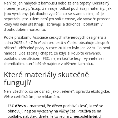
Není to jen nábytek z bambusu nebo zelené tapety. Udržitelný
interiér je celý přístup. Zahrnuje, odkud pocházejí materiály, jak
jsou vyrobeny, jak dlouho vydrží a co se stane s nimi, až je
nepotřebujete. Cílem není jen snížit emise, ale vytvořit prostor,
který vás dělá šťastnější, zdravější a dokonce i bohatším v
dlouhodobém horizontu.
Podle průzkumu Asociace českých interiérových designérů z
ledna 2025 už 47 % všech projektů v Česku obsahuje alespoň
některé udržitelné prvky. V roce 2020 to bylo jen 22 %. To není
náhoda. Lidé začínají chápat, že když si koupíte dřevěnou
podlahu s certifikátem FSC, nejen šetříte lesy - vyhnete se i
chemikáliím, které běžně najdete v běžném laminátu.
Které materiály skutečně
fungují?
Není všechno, co se označí jako „zelené“, opravdu ekologické.
Věřte certifikátům, ne reklamám.
FSC dřevo
- znamená, že dřevo pochází z lesů, které se
obnovují, nejsou vykáceny na věčný čas. Používá se na
podlahy, nábytek, dveře. Je to jedna z nejspolehlivějších