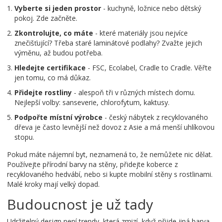
Vyberte si jeden prostor
- kuchyně, ložnice nebo dětský
pokoj. Zde začněte.
Zkontrolujte, co máte
- které materiály jsou nejvíce
znečišťující? Třeba staré laminátové podlahy? Zvažte jejich
výměnu, až budou potřeba.
Hledejte certifikace
- FSC, Ecolabel, Cradle to Cradle. Věřte
jen tomu, co má důkaz.
Přidejte rostliny
- alespoň tři v různých místech domu.
Nejlepší volby: sanseverie, chlorofytum, kaktusy.
Podpořte místní výrobce
- český nábytek z recyklovaného
dřeva je často levnější než dovoz z Asie a má menší uhlíkovou
stopu.
Pokud máte nájemní byt, neznamená to, že nemůžete nic dělat.
Používejte přírodní barvy na stěny, přidejte koberce z
recyklovaného hedvábí, nebo si kupte mobilní stěny s rostlinami.
Malé kroky mají velký dopad.
Budoucnost je už tady
Udržitelný design není trendy, která zmizí, když přijde jiná barva.