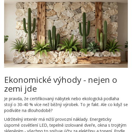
Ekonomické výhody - nejen o
zemi jde
Je pravda, že certifikovaný nábytek nebo ekologická podlaha
stojí o 30-40 % více než běžný výrobek. To je fakt. Ale co když se
podíváte na dlouhodobě?
Udržitelný interiér má nižší provozní náklady. Energeticky
úsporné osvětlení LED, tepelně izolované dveře, okna s trojitým
skleněním - všechno to snižuje účty za elektřinu a topení. Podle