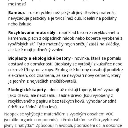
možností.
Bambus
- roste rychleji než jakýkoli jiný dřevěný materiál,
nevyžaduje pesticidy a je tvrdší než dub. Idealní na podlahy
nebo žaluzie.
Recyklované materiály
- například beton z recyklovaného
kameniva, plech z odpadních nádob nebo koberce vyrobené z
rybářských sítí. Tyto materiály nejen snižují zátěž na skládky,
ale také mají jedinečný vzhled.
Bioplasty a ekologické betony
- novinka, která se pomalu
dostává do domácností. Bioplasty se vyrábějí z kukuřice nebo
cukrové třtiny, ne z ropy. Ekologické betony obsahují popílek z
elektráren, což znamená, že se nevytváří nový cement, který
je jedním z největších znečišťovatelů.
Ekologické tapety
- dnes už existují tapety, které vypadají
jako dřevo, ale neobsahují žádné dřevo. Jsou vyrobeny z
recyklovaného papíru a bez těžkých kovů. Výhoda? Snadná
údržba a žádná těžba lesů.
Naopak se vyhýbejte materiálům s vysokým obsahem VOC
(volatile organic compounds) - těmto látkám se říká „výfukové
plyny z nábytku“. Způsobují hlavobolí, podráždění očí a dokonce