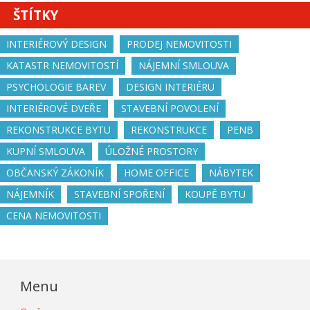
ŠTÍTKY
INTERIÉROVÝ DESIGN
PRODEJ NEMOVITOSTI
KATASTR NEMOVITOSTÍ
NÁJEMNÍ SMLOUVA
PSYCHOLOGIE BAREV
DESIGN INTERIÉRU
INTERIÉROVÉ DVEŘE
STAVEBNÍ POVOLENÍ
REKONSTRUKCE BYTU
REKONSTRUKCE
PENB
KUPNÍ SMLOUVA
ÚLOŽNÉ PROSTORY
OBČANSKÝ ZÁKONÍK
HOME OFFICE
NÁBYTEK
NÁJEMNÍK
STAVEBNÍ SPOŘENÍ
KOUPĚ BYTU
CENA NEMOVITOSTI
Menu