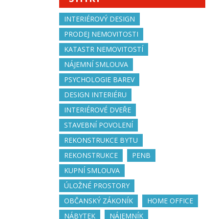
INTERIÉROVÝ DESIGN
PRODEJ NEMOVITOSTI
KATASTR NEMOVITOSTÍ
NÁJEMNÍ SMLOUVA
PSYCHOLOGIE BAREV
DESIGN INTERIÉRU
INTERIÉROVÉ DVEŘE
STAVEBNÍ POVOLENÍ
REKONSTRUKCE BYTU
REKONSTRUKCE
PENB
KUPNÍ SMLOUVA
ÚLOŽNÉ PROSTORY
OBČANSKÝ ZÁKONÍK
HOME OFFICE
NÁBYTEK
NÁJEMNÍK