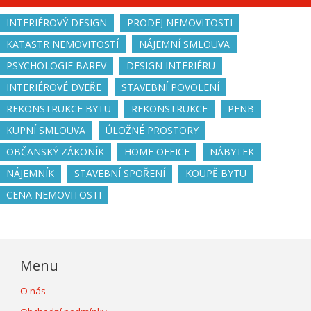
INTERIÉROVÝ DESIGN
PRODEJ NEMOVITOSTI
KATASTR NEMOVITOSTÍ
NÁJEMNÍ SMLOUVA
PSYCHOLOGIE BAREV
DESIGN INTERIÉRU
INTERIÉROVÉ DVEŘE
STAVEBNÍ POVOLENÍ
REKONSTRUKCE BYTU
REKONSTRUKCE
PENB
KUPNÍ SMLOUVA
ÚLOŽNÉ PROSTORY
OBČANSKÝ ZÁKONÍK
HOME OFFICE
NÁBYTEK
NÁJEMNÍK
STAVEBNÍ SPOŘENÍ
KOUPĚ BYTU
CENA NEMOVITOSTI
Menu
O nás