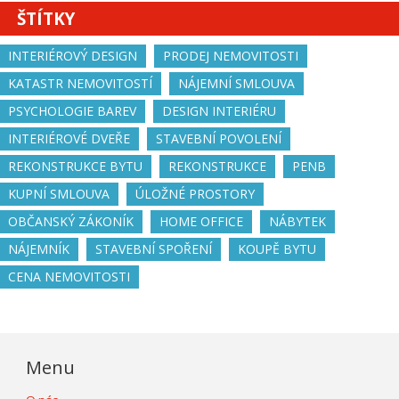
ŠTÍTKY
INTERIÉROVÝ DESIGN
PRODEJ NEMOVITOSTI
KATASTR NEMOVITOSTÍ
NÁJEMNÍ SMLOUVA
PSYCHOLOGIE BAREV
DESIGN INTERIÉRU
INTERIÉROVÉ DVEŘE
STAVEBNÍ POVOLENÍ
REKONSTRUKCE BYTU
REKONSTRUKCE
PENB
KUPNÍ SMLOUVA
ÚLOŽNÉ PROSTORY
OBČANSKÝ ZÁKONÍK
HOME OFFICE
NÁBYTEK
NÁJEMNÍK
STAVEBNÍ SPOŘENÍ
KOUPĚ BYTU
CENA NEMOVITOSTI
Menu