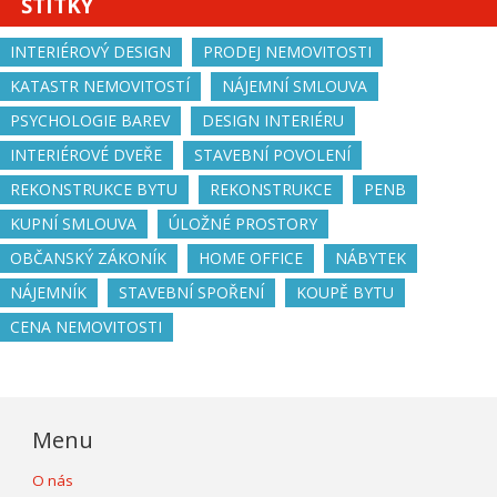
ŠTÍTKY
INTERIÉROVÝ DESIGN
PRODEJ NEMOVITOSTI
KATASTR NEMOVITOSTÍ
NÁJEMNÍ SMLOUVA
PSYCHOLOGIE BAREV
DESIGN INTERIÉRU
INTERIÉROVÉ DVEŘE
STAVEBNÍ POVOLENÍ
REKONSTRUKCE BYTU
REKONSTRUKCE
PENB
KUPNÍ SMLOUVA
ÚLOŽNÉ PROSTORY
OBČANSKÝ ZÁKONÍK
HOME OFFICE
NÁBYTEK
NÁJEMNÍK
STAVEBNÍ SPOŘENÍ
KOUPĚ BYTU
CENA NEMOVITOSTI
Menu
O nás