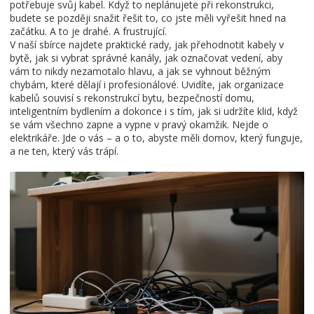
potřebuje svůj kabel. Když to neplánujete při rekonstrukci,
budete se později snažit řešit to, co jste měli vyřešit hned na
začátku. A to je drahé. A frustrující.
V naší sbírce najdete praktické rady, jak přehodnotit kabely v
bytě, jak si vybrat správné kanály, jak označovat vedení, aby
vám to nikdy nezamotalo hlavu, a jak se vyhnout běžným
chybám, které dělají i profesionálové. Uvidíte, jak organizace
kabelů souvisí s rekonstrukcí bytu, bezpečností domu,
inteligentním bydlením a dokonce i s tím, jak si udržíte klid, když
se vám všechno zapne a vypne v pravý okamžik. Nejde o
elektrikáře. Jde o vás – a o to, abyste měli domov, který funguje,
a ne ten, který vás trápí.