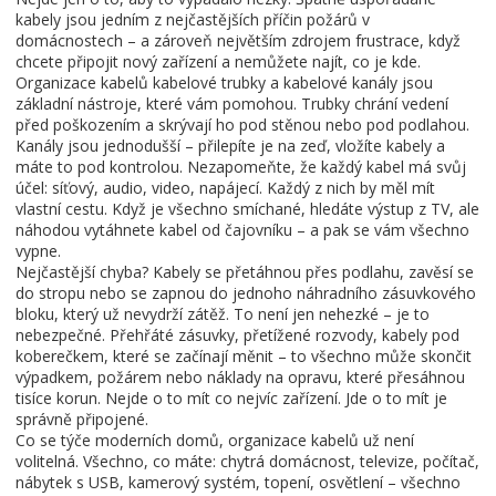
kabely jsou jedním z nejčastějších příčin požárů v
domácnostech – a zároveň největším zdrojem frustrace, když
chcete připojit nový zařízení a nemůžete najít, co je kde.
Organizace kabelů
kabelové trubky
a
kabelové kanály
jsou
základní nástroje, které vám pomohou. Trubky chrání vedení
před poškozením a skrývají ho pod stěnou nebo pod podlahou.
Kanály jsou jednodušší – přilepíte je na zeď, vložíte kabely a
máte to pod kontrolou. Nezapomeňte, že každý kabel má svůj
účel: síťový, audio, video, napájecí. Každý z nich by měl mít
vlastní cestu. Když je všechno smíchané, hledáte výstup z TV, ale
náhodou vytáhnete kabel od čajovníku – a pak se vám všechno
vypne.
Nejčastější chyba? Kabely se přetáhnou přes podlahu, zavěsí se
do stropu nebo se zapnou do jednoho náhradního zásuvkového
bloku, který už nevydrží zátěž. To není jen nehezké – je to
nebezpečné. Přehřáté zásuvky, přetížené rozvody, kabely pod
koberečkem, které se začínají měnit – to všechno může skončit
výpadkem, požárem nebo náklady na opravu, které přesáhnou
tisíce korun. Nejde o to mít co nejvíc zařízení. Jde o to mít je
správně připojené.
Co se týče moderních domů, organizace kabelů už není
volitelná. Všechno, co máte: chytrá domácnost, televize, počítač,
nábytek s USB, kamerový systém, topení, osvětlení – všechno