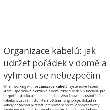
Organizace kabelů: jak
udržet pořádek v domě a
vyhnout se nebezpečím
When working with
organizace kabelů
,
systémové řešení,
které uspořádává elektrické a komunikační vedení v interiéru pro
bezpečí, estetiku a snadnou údržbu
. Also known as
uspořádání
kabelů
, it
zabírá místo, které většina lidí ignoruje, dokud se
kabely nezačnou přetínat, přehřívat nebo způsobovat zkraty
.
Nejde jen o to, aby to vypadalo hezky. Špatně uspořádané