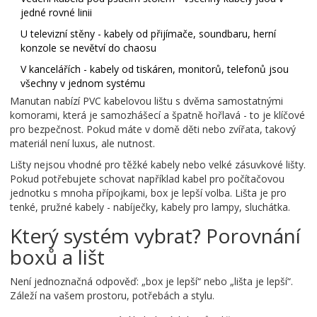
jedné rovné linii
U televizní stěny - kabely od přijímače, soundbaru, herní
konzole se nevětví do chaosu
V kancelářích - kabely od tiskáren, monitorů, telefonů jsou
všechny v jednom systému
Manutan nabízí
PVC kabelovou lištu
s dvěma samostatnými
komorami, která je samozhášecí a špatně hořlavá
- to je klíčové
pro bezpečnost. Pokud máte v domě děti nebo zvířata, takový
materiál není luxus, ale nutnost.
Lišty nejsou vhodné pro těžké kabely nebo velké zásuvkové lišty.
Pokud potřebujete schovat například kabel pro počítačovou
jednotku s mnoha přípojkami, box je lepší volba. Lišta je pro
tenké, pružné kabely - nabíječky, kabely pro lampy, sluchátka.
Který systém vybrat? Porovnání
boxů a lišt
Není jednoznačná odpověď: „box je lepší“ nebo „lišta je lepší“.
Záleží na vašem prostoru, potřebách a stylu.