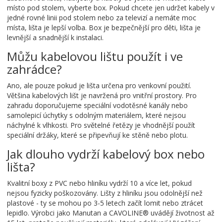
místo pod stolem, vyberte box. Pokud chcete jen udržet kabely v
jedné rovné linii pod stolem nebo za televizí a nemáte moc
místa, lišta je lepší volba. Box je bezpečnější pro děti, lišta je
levnější a snadnější k instalaci.
Můžu kabelovou lištu použít i ve
zahrádce?
Ano, ale pouze pokud je lišta určena pro venkovní použití.
Většina kabelových lišt je navržená pro vnitřní prostory. Pro
zahradu doporučujeme speciální vodotěsné kanály nebo
samolepicí úchytky s odolným materiálem, které nejsou
náchylné k vlhkosti. Pro světelné řetězy je vhodnější použít
speciální držáky, které se připevňují ke stěně nebo plotu.
Jak dlouho vydrží kabelový box nebo
lišta?
Kvalitní boxy z PVC nebo hliníku vydrží 10 a více let, pokud
nejsou fyzicky poškozovány. Lišty z hliníku jsou odolnější než
plastové - ty se mohou po 3-5 letech začít lomit nebo ztrácet
lepidlo. Výrobci jako Manutan a CAVOLINE® uvádějí životnost až