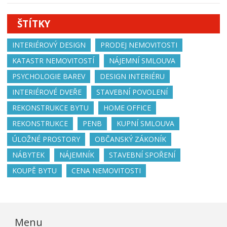
ŠTÍTKY
INTERIÉROVÝ DESIGN
PRODEJ NEMOVITOSTI
KATASTR NEMOVITOSTÍ
NÁJEMNÍ SMLOUVA
PSYCHOLOGIE BAREV
DESIGN INTERIÉRU
INTERIÉROVÉ DVEŘE
STAVEBNÍ POVOLENÍ
REKONSTRUKCE BYTU
HOME OFFICE
REKONSTRUKCE
PENB
KUPNÍ SMLOUVA
ÚLOŽNÉ PROSTORY
OBČANSKÝ ZÁKONÍK
NÁBYTEK
NÁJEMNÍK
STAVEBNÍ SPOŘENÍ
KOUPĚ BYTU
CENA NEMOVITOSTI
Menu