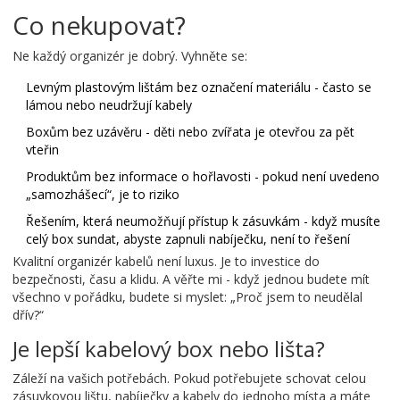
Co nekupovat?
Ne každý organizér je dobrý. Vyhněte se:
Levným plastovým lištám bez označení materiálu - často se
lámou nebo neudržují kabely
Boxům bez uzávěru - děti nebo zvířata je otevřou za pět
vteřin
Produktům bez informace o hořlavosti - pokud není uvedeno
„samozhášecí“, je to riziko
Řešením, která neumožňují přístup k zásuvkám - když musíte
celý box sundat, abyste zapnuli nabíječku, není to řešení
Kvalitní organizér kabelů není luxus. Je to investice do
bezpečnosti, času a klidu. A věřte mi - když jednou budete mít
všechno v pořádku, budete si myslet: „Proč jsem to neudělal
dřív?“
Je lepší kabelový box nebo lišta?
Záleží na vašich potřebách. Pokud potřebujete schovat celou
zásuvkovou lištu, nabíječky a kabely do jednoho místa a máte