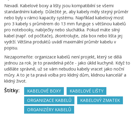
Nevadí. Kabelové boxy a lišty jsou kompatibilní se všemi
standardními kabely. Důležité je, aby kabely měly stejný průměr
nebo byly v rámci kapacity systému. Například kabelový most
pro 3 kabely s průměrem do 13 mm funguje s většinou kabelů
pro notebooky, nabíječky nebo sluchátka. Pokud máte silný
kabel (např. od počítače), zkontrolujte, zda box nebo lišta jej
vydrží. Většina produktů uvádí maximální průměr kabelu v
popisu.
Nezapomeňte: organizace kabelů není projekt, který se dělá
jednou za rok. Je to pravidelná péče - jako úklid kuchyně. Když to
uděláte správně, už se vám nebudou kabely vracet jako noční
můry. A to je ta pravá volba pro klidný dům, klidnou kancelář a
klidný život.
Štítky:
KABELOVÉ BOXY
KABELOVÉ LIŠTY
ORGANIZACE KABELŮ
KABELOVÝ ZMATEK
ORGANIZÉRY KABELŮ