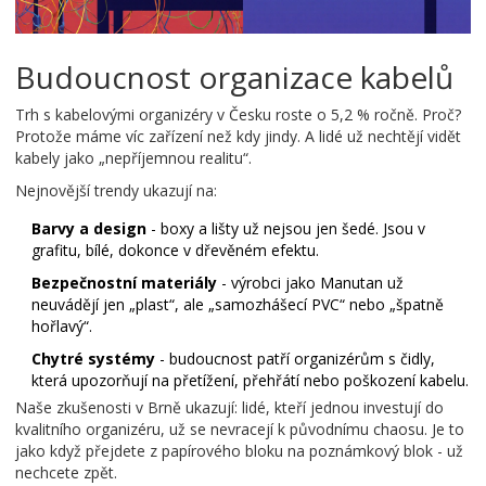
Budoucnost organizace kabelů
Trh s kabelovými organizéry v Česku roste o 5,2 % ročně. Proč?
Protože máme víc zařízení než kdy jindy. A lidé už nechtějí vidět
kabely jako „nepříjemnou realitu“.
Nejnovější trendy ukazují na:
Barvy a design
- boxy a lišty už nejsou jen šedé. Jsou v
grafitu, bílé, dokonce v dřevěném efektu.
Bezpečnostní materiály
- výrobci jako Manutan už
neuvádějí jen „plast“, ale „samozhášecí PVC“ nebo „špatně
hořlavý“.
Chytré systémy
- budoucnost patří organizérům s čidly,
která upozorňují na přetížení, přehřátí nebo poškození kabelu.
Naše zkušenosti v Brně ukazují: lidé, kteří jednou investují do
kvalitního organizéru, už se nevracejí k původnímu chaosu. Je to
jako když přejdete z papírového bloku na poznámkový blok - už
nechcete zpět.