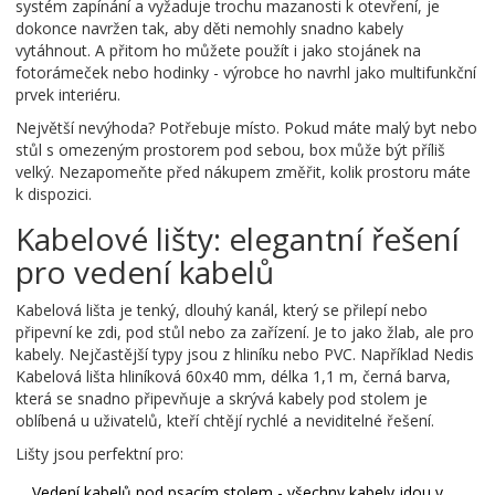
systém zapínání a vyžaduje trochu mazanosti k otevření
, je
dokonce navržen tak, aby děti nemohly snadno kabely
vytáhnout. A přitom ho můžete použít i jako stojánek na
fotorámeček nebo hodinky - výrobce ho navrhl jako multifunkční
prvek interiéru.
Největší nevýhoda? Potřebuje místo. Pokud máte malý byt nebo
stůl s omezeným prostorem pod sebou, box může být příliš
velký. Nezapomeňte před nákupem změřit, kolik prostoru máte
k dispozici.
Kabelové lišty: elegantní řešení
pro vedení kabelů
Kabelová lišta je tenký, dlouhý kanál, který se přilepí nebo
připevní ke zdi, pod stůl nebo za zařízení. Je to jako žlab, ale pro
kabely. Nejčastější typy jsou z hliníku nebo PVC. Například
Nedis
Kabelová lišta hliníková
60x40 mm, délka 1,1 m, černá barva,
která se snadno připevňuje a skrývá kabely pod stolem
je
oblíbená u uživatelů, kteří chtějí rychlé a neviditelné řešení.
Lišty jsou perfektní pro:
Vedení kabelů pod psacím stolem - všechny kabely jdou v