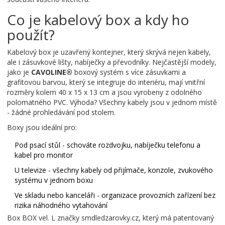
Co je kabelový box a kdy ho
použít?
Kabelový box je uzavřený kontejner, který skrývá nejen kabely,
ale i zásuvkové lišty, nabíječky a převodníky. Nejčastější modely,
jako je
CAVOLINE®
boxový systém s více zásuvkami a
grafitovou barvou, který se integruje do interiéru
, mají vnitřní
rozměry kolem 40 x 15 x 13 cm a jsou vyrobeny z odolného
polomatného PVC. Výhoda? Všechny kabely jsou v jednom místě
- žádné prohledávání pod stolem.
Boxy jsou ideální pro:
Pod psací stůl - schováte rozdvojku, nabíječku telefonu a
kabel pro monitor
U televize - všechny kabely od přijímače, konzole, zvukového
systému v jednom boxu
Ve skladu nebo kanceláři - organizace provozních zařízení bez
rizika náhodného vytahování
Box
BOX vel. L
značky smdledzarovky.cz, který má patentovaný