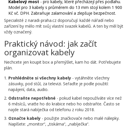
Kabelový most
- pro kabely, které přecházejí přes podlahu.
Model pro 3 kabely s průměrem do 13 mm stojí kolem 1 900
Kč vč. DPH. Zabraňuje zalamování a zlepšuje bezpečnost.
Specialisté z
naradi-praha.cz
doporučují: každé nářadí nebo
zařízení by mělo mít svůj vlastní svazek kabelů. A ten by měl být
vždy označený.
Praktický návod: jak začít
organizovat kabely
Nechcete jen koupit box a přemýšlet, kam ho dát. Potřebujete
plán.
Prohlédněte si všechny kabely
- vytáhněte všechny
zásuvky, pod stůl, za televizi. Seřaďte je podle použití:
napájení, data, audio.
Odstraňte nepotřebné
- pokud kabel nepoužíváte více než
6 měsíců, vraťte ho do krabice nebo ho odstraňte. Často se
najde stará nabíječka od telefonu z roku 2018.
Označte kabely
- použijte značkovače nebo malé nálepky.
Napíšete: „monitor“, „tiskárna“, „nabíječka“.