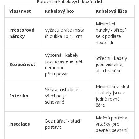
Porovnání kabelových boxů a lišt
Vlastnost
Kabelový box
Kabelová lišta
Minimální
Prostorové
Vyžaduje více místa
nároky - přilepí
nároky
(hloubka 10-15 cm)
se k podlaze
nebo zdi
Výborná - kabely
Střední - kabely
jsou uzavřené, děti
Bezpečnost
jsou viditelné,
nemohou
ale chráněné
přistupovat
Minimální vzhled
Skrytá, čistá linie -
- kabely jsou v
Estetika
všechno je
jedné rovné
schované
čáře
Možná potřeba
Bez nářadí - stačí
Instalace
vrtačky (pro
postavit
pevné upevnění)