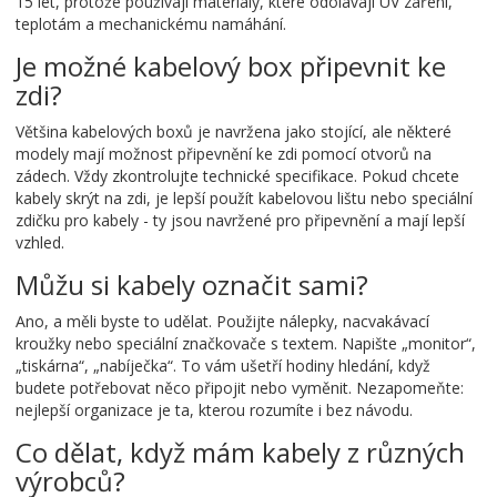
15 let, protože používají materiály, které odolávají UV záření,
teplotám a mechanickému namáhání.
Je možné kabelový box připevnit ke
zdi?
Většina kabelových boxů je navržena jako stojící, ale některé
modely mají možnost připevnění ke zdi pomocí otvorů na
zádech. Vždy zkontrolujte technické specifikace. Pokud chcete
kabely skrýt na zdi, je lepší použít kabelovou lištu nebo speciální
zdičku pro kabely - ty jsou navržené pro připevnění a mají lepší
vzhled.
Můžu si kabely označit sami?
Ano, a měli byste to udělat. Použijte nálepky, nacvakávací
kroužky nebo speciální značkovače s textem. Napište „monitor“,
„tiskárna“, „nabíječka“. To vám ušetří hodiny hledání, když
budete potřebovat něco připojit nebo vyměnit. Nezapomeňte:
nejlepší organizace je ta, kterou rozumíte i bez návodu.
Co dělat, když mám kabely z různých
výrobců?