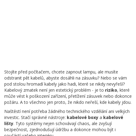
Stojíte před počítačem, chcete zapnout lampu, ale musíte
odstranit pět kabelů, abyste dosáhli na zásuvku? Nebo se vám
pod stolou hromadí kabely jako hadi, které se nikdy nevyřeší?
Kabelový zmatek není jen estetický problém - je to
riziko
, které
může vést k poškození zařízení, přetížení zásuvek nebo dokonce
požáru. A to všechno jen proto, že nikdo neřeší, kde kabely jdou.
Naštěstí není potřeba žádného technického vzdělání ani velkých
investic. Stačí správné nástroje:
kabelové boxy
a
kabelové
lišty
. Tyto systémy nejen schovávají chaos, ale zvyšují
bezpečnost, zjednodušují údržbu a dokonce mohou být i
součástí vašeho interiéru.