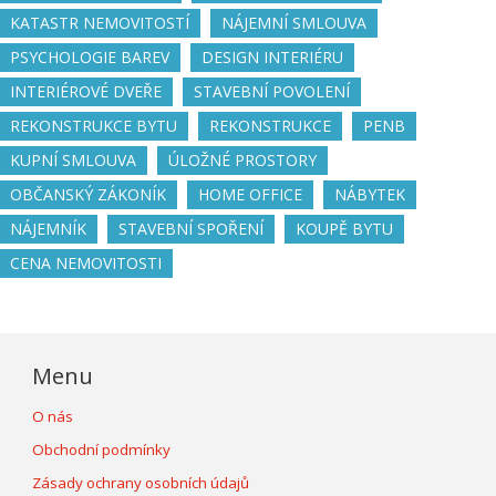
KATASTR NEMOVITOSTÍ
NÁJEMNÍ SMLOUVA
PSYCHOLOGIE BAREV
DESIGN INTERIÉRU
INTERIÉROVÉ DVEŘE
STAVEBNÍ POVOLENÍ
REKONSTRUKCE BYTU
REKONSTRUKCE
PENB
KUPNÍ SMLOUVA
ÚLOŽNÉ PROSTORY
OBČANSKÝ ZÁKONÍK
HOME OFFICE
NÁBYTEK
NÁJEMNÍK
STAVEBNÍ SPOŘENÍ
KOUPĚ BYTU
CENA NEMOVITOSTI
Menu
O nás
Obchodní podmínky
Zásady ochrany osobních údajů