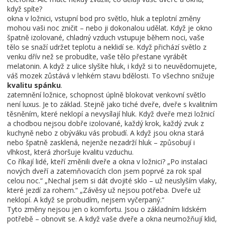
když spíte?
okna v ložnici
,
vstupní bod pro světlo, hluk a teplotní změny
mohou vaši noc zničit – nebo ji dokonalou udělat. Když je okno
špatně izolované, chladný vzduch vstupuje během noci, vaše
tělo se snaží udržet teplotu a neklidí se. Když přichází světlo z
venku dřív než se probudíte, vaše tělo přestane vyrábět
melatonin. A když z ulice slyšíte hluk, i když si to neuvědomujete,
váš mozek zůstává v lehkém stavu bdělosti. To všechno snižuje
kvalitu spánku
.
zatemnění ložnice
,
schopnost úplně blokovat venkovní světlo
není luxus. Je to základ. Stejně jako
tiché dveře
,
dveře s kvalitním
těsněním, které neklopí a nevysílají hluk
. Když dveře mezi ložnicí
a chodbou nejsou dobře izolované, každý krok, každý zvuk z
kuchyně nebo z obýváku vás probudí. A když jsou okna stará
nebo špatně zasklená, nejenže nezadrží hluk – způsobují i
vlhkost, která zhoršuje kvalitu vzduchu.
Co říkají lidé, kteří změnili dveře a okna v ložnici? „Po instalaci
nových dveří a zatemňovacích clon jsem poprvé za rok spal
celou noc.“ „Nechal jsem si dát dvojité sklo – už neuslyším vlaky,
které jezdí za rohem.“ „Závěsy už nejsou potřeba. Dveře už
neklopí. A když se probudím, nejsem vyčerpaný.“
Tyto změny nejsou jen o komfortu. Jsou o základním lidském
potřebě – obnovit se. A když vaše dveře a okna neumožňují klid,