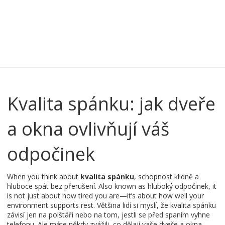
Kvalita spánku: jak dveře
a okna ovlivňují váš
odpočinek
When you think about
kvalita spánku
,
schopnost klidně a
hluboce spát bez přerušení
. Also known as
hluboký odpočinek
, it
is not just about how tired you are—it’s about how well your
environment supports rest.
Většina lidí si myslí, že kvalita spánku
závisí jen na polštáři nebo na tom, jestli se před spaním vyhne
telefonu. Ale máte někdy zvážili, co dělají vaše dveře a okna,