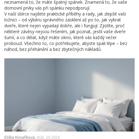
neznamená to, že máte špatný spánek. Znamená to, že vaše
domovní prvky vás při spánku nepodporují.
V naší sbírce najdete praktické příběhy a rady, jak zlepšit vaši
ložnici – od výběru správného zasklení až po to, jak vybrat
dveře, které nejen vypadají dobře, ale i fungují. Zjistíte, proč
některé závěsy nejsou řešením, jak poznat, jestli vaše dveře
šumí, a co dělat, když máte okno, které vás každý večer
probouzí. Všechno to, co potřebujete, abyste spali lépe – bez
náhod, bez přehánění a bez zbytečných nákladů.
Eliška Kovaříková,
dub, 20 2026