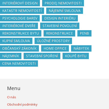
INTERIÉROVÝ DESIGN
PRODEJ NEMOVITOSTI
KATASTR NEMOVITOSTÍ
NÁJEMNÍ SMLOUVA
PSYCHOLOGIE BAREV
DESIGN INTERIÉRU
INTERIÉROVÉ DVEŘE
STAVEBNÍ POVOLENÍ
REKONSTRUKCE BYTU
REKONSTRUKCE
PENB
KUPNÍ SMLOUVA
ÚLOŽNÉ PROSTORY
OBČANSKÝ ZÁKONÍK
HOME OFFICE
NÁBYTEK
NÁJEMNÍK
STAVEBNÍ SPOŘENÍ
KOUPĚ BYTU
CENA NEMOVITOSTI
Menu
O nás
Obchodní podmínky