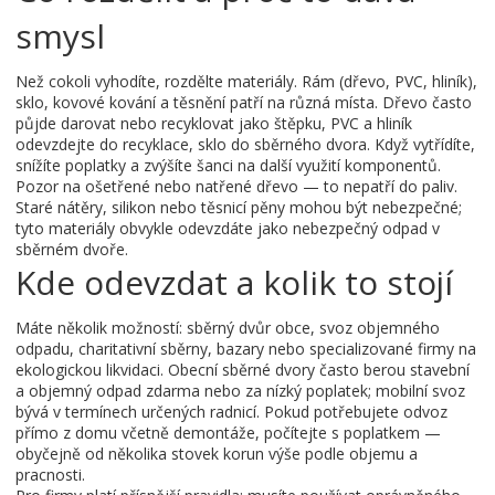
smysl
Než cokoli vyhodíte, rozdělte materiály. Rám (dřevo, PVC, hliník),
sklo, kovové kování a těsnění patří na různá místa. Dřevo často
půjde darovat nebo recyklovat jako štěpku, PVC a hliník
odevzdejte do recyklace, sklo do sběrného dvora. Když vytřídíte,
snížíte poplatky a zvýšíte šanci na další využití komponentů.
Pozor na ošetřené nebo natřené dřevo — to nepatří do paliv.
Staré nátěry, silikon nebo těsnicí pěny mohou být nebezpečné;
tyto materiály obvykle odevzdáte jako nebezpečný odpad v
sběrném dvoře.
Kde odevzdat a kolik to stojí
Máte několik možností: sběrný dvůr obce, svoz objemného
odpadu, charitativní sběrny, bazary nebo specializované firmy na
ekologickou likvidaci. Obecní sběrné dvory často berou stavební
a objemný odpad zdarma nebo za nízký poplatek; mobilní svoz
bývá v termínech určených radnicí. Pokud potřebujete odvoz
přímo z domu včetně demontáže, počítejte s poplatkem —
obyčejně od několika stovek korun výše podle objemu a
pracnosti.