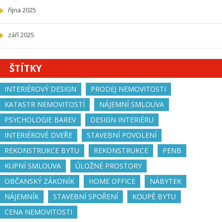
října 2025
září 2025
ŠTÍTKY
INTERIÉROVÝ DESIGN
PRODEJ NEMOVITOSTI
KATASTR NEMOVITOSTÍ
NÁJEMNÍ SMLOUVA
PSYCHOLOGIE BAREV
DESIGN INTERIÉRU
INTERIÉROVÉ DVEŘE
STAVEBNÍ POVOLENÍ
REKONSTRUKCE BYTU
REKONSTRUKCE
PENB
KUPNÍ SMLOUVA
ÚLOŽNÉ PROSTORY
OBČANSKÝ ZÁKONÍK
HOME OFFICE
NÁBYTEK
NÁJEMNÍK
STAVEBNÍ SPOŘENÍ
KOUPĚ BYTU
CENA NEMOVITOSTI