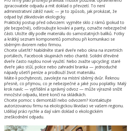
Pro firmy platí přísnější pravidla: musíte používat oprávněného
zpracovatele odpadu a mít doklad o převzetí. To není
administrativní zátěž navíc — je to způsob, jak prokázat, že
odpad byl zlikvidován ekologicky.
Praktický postup před odvozem: vyjměte sklo z rámů (pokud to
jde bezpečně), odšroubujte kování a panty, označte nebezpečné
části. Uložte díly podle materiálu do samostatných balíků. Fotky
a krátký seznam komponentů pomohou při komunikaci se
sběrným dvorem nebo firmou.
Chcete ušetřit? Nabídněte staré dveře nebo okna na inzertních
portálech, Facebook skupinách nebo charitě. Solidní dřevěné
dveře často najdou nové využití. Nebo zvažte upcycling: staré
dveře jako stůl, police nebo zahradní branka — jednoduché
nápady ušetří peníze a prodlouží život materiálu.
Máte-li pochybnosti, zavolejte na místní sběrný dvůr. Řeknou
přesně, co přijmou, co je nebezpečné a jaké jsou poplatky. Malý
krok navíc — vytřídění a správný odvoz — může výrazně snížit
množství odpadu, které končí na skládkách.
Chcete pomoc s demontáží nebo odvozem? Kontaktujte
autorizovanou firmu na ekologickou likvidaci ve vašem regionu.
Udělají práci rychle a dají vám doklad o ekologickém
zneškodnění odpadu.