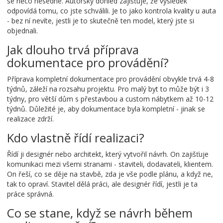
se něco nesedne. Autorský dohled zajišťuje, že výsledek
odpovídá tomu, co jste schválili. Je to jako kontrola kvality u auta
- bez ní nevíte, jestli je to skutečně ten model, který jste si
objednali.
Jak dlouho trvá příprava
dokumentace pro provádění?
Příprava kompletní dokumentace pro provádění obvykle trvá 4-8
týdnů, záleží na rozsahu projektu. Pro malý byt to může být i 3
týdny, pro větší dům s přestavbou a custom nábytkem až 10-12
týdnů. Důležité je, aby dokumentace byla kompletní - jinak se
realizace zdrží.
Kdo vlastně řídí realizaci?
Řídí ji designér nebo architekt, který vytvořil návrh. On zajišťuje
komunikaci mezi všemi stranami - staviteli, dodavateli, klientem.
On řeší, co se děje na stavbě, zda je vše podle plánu, a když ne,
tak to opraví. Stavitel dělá práci, ale designér řídí, jestli je ta
práce správná.
Co se stane, když se návrh během