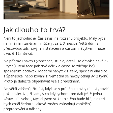
Jak dlouho to trvá?
Není to jednoduché. Čas závisí na rozsahu projektu. Malý byt s
minimálními změnami může jít za 2-3 měsíce. Větší dům s
přestavbou zdi, novými instalacemi a custom nábytkem může
trvat 6-12 měsíců.
Na přípravu návrhu (koncepce, studie, detail) se obvykle dává 6-
8 týdnů. Realizace pak trvá déle - a často se zdržuje kvůli
zpožděním dodávek. Moderní nábytek z Itálie, speciální dlaždice
z Španělska, nebo kování z Německa se někdy čekají 8-12 týdnů.
Proto je důležité objednávat vše s předstihem.
Největší zdržení přichází, když se v průběhu stavby objeví „nové“
požadavky. Například: „A co kdybychom tam dali ještě jednu
zásuvku?“ Nebo: „Myslel jsem si, že ta stěna bude bílá, ale teď
bych chtěl šedou.“ Takové změny způsobují zpoždění,
přepracování a náklady.