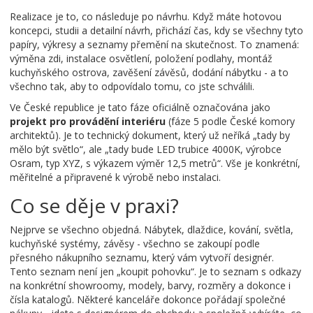
Realizace je to, co následuje po návrhu. Když máte hotovou
koncepci, studii a detailní návrh, přichází čas, kdy se všechny tyto
papíry, výkresy a seznamy přemění na skutečnost. To znamená:
výměna zdi, instalace osvětlení, položení podlahy, montáž
kuchyňského ostrova, zavěšení závěsů, dodání nábytku - a to
všechno tak, aby to odpovídalo tomu, co jste schválili.
Ve České republice je tato fáze oficiálně označována jako
projekt pro provádění interiéru
(fáze 5 podle České komory
architektů). Je to technický dokument, který už neříká „tady by
mělo být světlo“, ale „tady bude LED trubice 4000K, výrobce
Osram, typ XYZ, s výkazem výměr 12,5 metrů“. Vše je konkrétní,
měřitelné a připravené k výrobě nebo instalaci.
Co se děje v praxi?
Nejprve se všechno objedná. Nábytek, dlaždice, kování, světla,
kuchyňské systémy, závěsy - všechno se zakoupí podle
přesného nákupního seznamu, který vám vytvoří designér.
Tento seznam není jen „koupit pohovku“. Je to seznam s odkazy
na konkrétní showroomy, modely, barvy, rozměry a dokonce i
čísla katalogů. Některé kanceláře dokonce pořádají společné