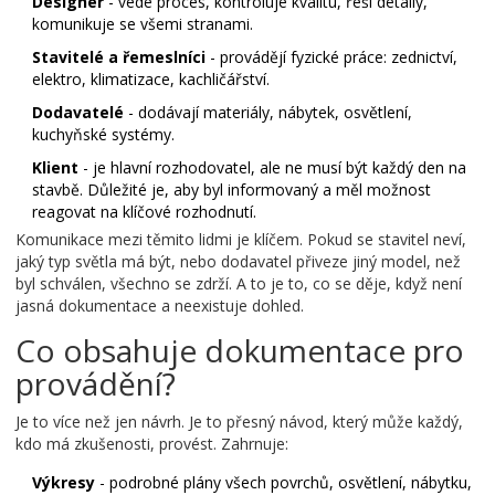
Designér
- vede proces, kontroluje kvalitu, řeší detaily,
komunikuje se všemi stranami.
Stavitelé a řemeslníci
- provádějí fyzické práce: zednictví,
elektro, klimatizace, kachličářství.
Dodavatelé
- dodávají materiály, nábytek, osvětlení,
kuchyňské systémy.
Klient
- je hlavní rozhodovatel, ale ne musí být každý den na
stavbě. Důležité je, aby byl informovaný a měl možnost
reagovat na klíčové rozhodnutí.
Komunikace mezi těmito lidmi je klíčem. Pokud se stavitel neví,
jaký typ světla má být, nebo dodavatel přiveze jiný model, než
byl schválen, všechno se zdrží. A to je to, co se děje, když není
jasná dokumentace a neexistuje dohled.
Co obsahuje dokumentace pro
provádění?
Je to více než jen návrh. Je to přesný návod, který může každý,
kdo má zkušenosti, provést. Zahrnuje:
Výkresy
- podrobné plány všech povrchů, osvětlení, nábytku,