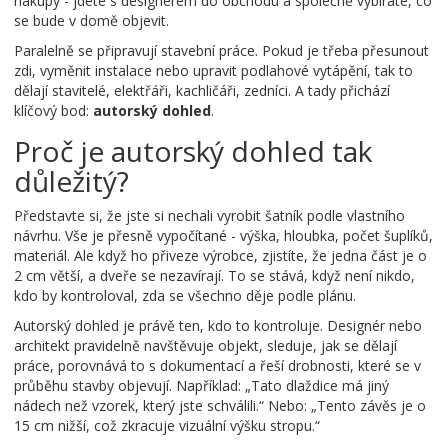
nákupy - jdete s designérem do obchodu a společně vybíráte, co
se bude v domě objevit.
Paralelně se připravují stavební práce. Pokud je třeba přesunout
zdi, vyměnit instalace nebo upravit podlahové vytápění, tak to
dělají stavitelé, elektřáři, kachličáři, zedníci. A tady přichází
klíčový bod:
autorský dohled
.
Proč je autorský dohled tak
důležitý?
Představte si, že jste si nechali vyrobit šatník podle vlastního
návrhu. Vše je přesně vypočítané - výška, hloubka, počet šuplíků,
materiál. Ale když ho přiveze výrobce, zjistíte, že jedna část je o
2 cm větší, a dveře se nezavírají. To se stává, když není nikdo,
kdo by kontroloval, zda se všechno děje podle plánu.
Autorský dohled je právě ten, kdo to kontroluje. Designér nebo
architekt pravidelně navštěvuje objekt, sleduje, jak se dělají
práce, porovnává to s dokumentací a řeší drobnosti, které se v
průběhu stavby objevují. Například: „Tato dlaždice má jiný
nádech než vzorek, který jste schválili.“ Nebo: „Tento závěs je o
15 cm nižší, což zkracuje vizuální výšku stropu.“