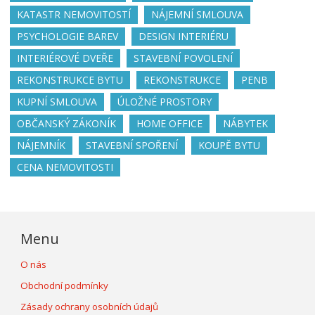
KATASTR NEMOVITOSTÍ
NÁJEMNÍ SMLOUVA
PSYCHOLOGIE BAREV
DESIGN INTERIÉRU
INTERIÉROVÉ DVEŘE
STAVEBNÍ POVOLENÍ
REKONSTRUKCE BYTU
REKONSTRUKCE
PENB
KUPNÍ SMLOUVA
ÚLOŽNÉ PROSTORY
OBČANSKÝ ZÁKONÍK
HOME OFFICE
NÁBYTEK
NÁJEMNÍK
STAVEBNÍ SPOŘENÍ
KOUPĚ BYTU
CENA NEMOVITOSTI
Menu
O nás
Obchodní podmínky
Zásady ochrany osobních údajů