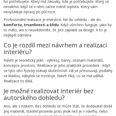
ho potřebujete. Který má zásuvky, kde je potřebujete. Který se
nezakřiví, když se v něm začne měnit teplota. Který vám
nevyžaduje opravy po půl roce.
Profesionální realizace je investice. Ne do vzhledu - ale do
komfortu, trvanlivosti a klidu
. Když všechno funguje, jako by
to mělo, ani si neuvědomíte, že jste zaplatili za design. A to je
nejlepší odměna.
Co je rozdíl mezi návrhem a realizací
interiéru?
Návrh je teoretický plán - výkresy, barvy, seznam materiálů,
koncepce prostoru. Realizace je jeho praktické provedení - když
se tyto věci fyzicky stávají skutečností: zdi se přesouvají, podlahy
se kladou, nábytek se montuje. Návrh říká, co se má udělat.
Realizace to dělá.
Je možné realizovat interiér bez
autorského dohledu?
Ano, ale s rizikem. Bez dohledu se může stát, že dodavatel dodá
jiný materiál, stavitel provede práci jinak než je v návrhu, nebo