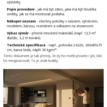
výstavby.
Popis provedení
- jak má být zdivo, jaká má být tloušťka
omítky, jak se má montovat podlaha.
Nákupní seznam
- všechny položky s názvem, výrobcem,
modelem, barvou, rozměrem a odkazem na showroom.
Výkaz výměr
- přesné množství materiálů (např. 12,5 m²
dlaždic, 3,2 m kování).
Technické specifikace
- např. „pohovka z kůže, 200x85x75
cm, barva šedá, náplň 30 kg/m³“.
Tento dokument je tak přesný, že by ho mohli provést i jiní, kdo
ho nevypracovali. To je znak kvality.