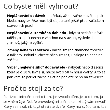
Co byste měli vyhnout?
Neplánování dodávek
- nečekat, až se začne stavět, a pak
hledat nábytek. Vše musí být objednané ještě před začátkem
stavebních prací.
Neplánování autorského dohledu
- když si necháte návrh
udělat, ale pak necháte všechno na staviteli, výsledek bude
„takový, jaký to vyšlo“.
Změny během realizace
- každá změna znamená zpoždění
a náklady. Pokud si chcete něco změnit, udělejte to hned na
začátku.
Výběr „nejlevnějšího“ dodavatele
- nábytek nebo dlaždice,
která je o 30 % levnější, může být o 50 % horší kvality. A to se
pak vám za pár let začne dělat na podlaze nebo na závěsech.
Proč to stojí za to?
Realizace interiéru není o tom, jak vypadá dům. Je to o tom, jak
se v něm
žije
. Dobře provedený interiér je ten, který vám nevadí.
Který se nezaklíní, když otevřete dveře. Který má světlo tam, kde