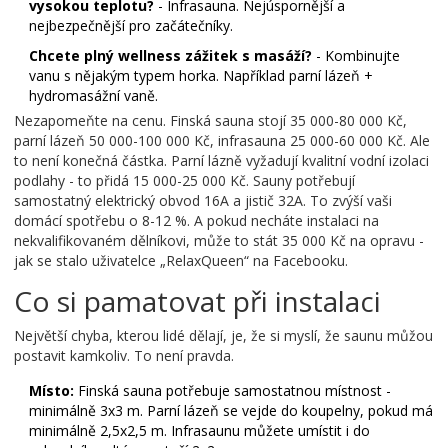
vysokou teplotu?
- Infrasauna. Nejúspornější a
nejbezpečnější pro začátečníky.
Chcete plný wellness zážitek s masáží?
- Kombinujte
vanu s nějakým typem horka. Například parní lázeň +
hydromasážní vaně.
Nezapomeňte na cenu. Finská sauna stojí 35 000-80 000 Kč,
parní lázeň 50 000-100 000 Kč, infrasauna 25 000-60 000 Kč. Ale
to není konečná částka. Parní lázně vyžadují kvalitní vodní izolaci
podlahy - to přidá 15 000-25 000 Kč. Sauny potřebují
samostatný elektrický obvod 16A a jistič 32A. To zvýší vaši
domácí spotřebu o 8-12 %. A pokud necháte instalaci na
nekvalifikovaném dělníkovi, může to stát 35 000 Kč na opravu -
jak se stalo uživatelce „RelaxQueen“ na Facebooku.
Co si pamatovat při instalaci
Největší chyba, kterou lidé dělají, je, že si myslí, že saunu můžou
postavit kamkoliv. To není pravda.
Místo:
Finská sauna potřebuje samostatnou místnost -
minimálně 3x3 m. Parní lázeň se vejde do koupelny, pokud má
minimálně 2,5x2,5 m. Infrasaunu můžete umístit i do