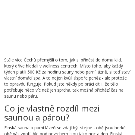
Stále více Čechů přemýšlí o tom, jak si přinést do domu klid,
který dříve hledali v wellness centrech. Místo toho, aby každý
týden platili 500 Kč za hodinu sauny nebo parní lázně, si teď staví
vlastní domácí spa. A to nejen kvůli úspoře peněz - ale protože
to opravdu funguje. Pokud jste někdy po práci cítili, že tělo
potřebuje něco víc než jen sprcha, tak možná přichází čas na
saunu nebo páru.
Co je vlastně rozdíl mezi
saunou a párou?
Finská sauna a parní lázeň se zdají být stejné - obě jsou horké,
obě vás zpotí. Ale pod povrchem jsou jako noc a den. Finská