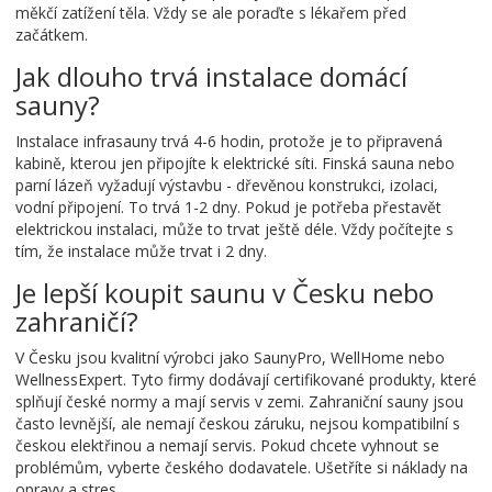
měkčí zatížení těla. Vždy se ale poraďte s lékařem před
začátkem.
Jak dlouho trvá instalace domácí
sauny?
Instalace infrasauny trvá 4-6 hodin, protože je to připravená
kabině, kterou jen připojíte k elektrické síti. Finská sauna nebo
parní lázeň vyžadují výstavbu - dřevěnou konstrukci, izolaci,
vodní připojení. To trvá 1-2 dny. Pokud je potřeba přestavět
elektrickou instalaci, může to trvat ještě déle. Vždy počítejte s
tím, že instalace může trvat i 2 dny.
Je lepší koupit saunu v Česku nebo
zahraničí?
V Česku jsou kvalitní výrobci jako SaunyPro, WellHome nebo
WellnessExpert. Tyto firmy dodávají certifikované produkty, které
splňují české normy a mají servis v zemi. Zahraniční sauny jsou
často levnější, ale nemají českou záruku, nejsou kompatibilní s
českou elektřinou a nemají servis. Pokud chcete vyhnout se
problémům, vyberte českého dodavatele. Ušetříte si náklady na
opravy a stres.