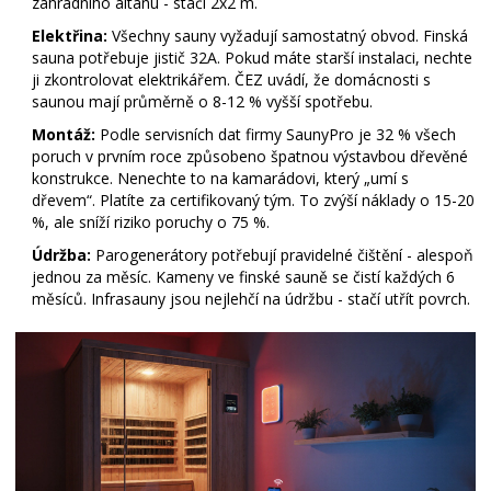
zahradního altánu - stačí 2x2 m.
Elektřina:
Všechny sauny vyžadují samostatný obvod. Finská
sauna potřebuje jistič 32A. Pokud máte starší instalaci, nechte
ji zkontrolovat elektrikářem. ČEZ uvádí, že domácnosti s
saunou mají průměrně o 8-12 % vyšší spotřebu.
Montáž:
Podle servisních dat firmy SaunyPro je 32 % všech
poruch v prvním roce způsobeno špatnou výstavbou dřevěné
konstrukce. Nenechte to na kamarádovi, který „umí s
dřevem“. Platíte za certifikovaný tým. To zvýší náklady o 15-20
%, ale sníží riziko poruchy o 75 %.
Údržba:
Parogenerátory potřebují pravidelné čištění - alespoň
jednou za měsíc. Kameny ve finské sauně se čistí každých 6
měsíců. Infrasauny jsou nejlehčí na údržbu - stačí utřít povrch.