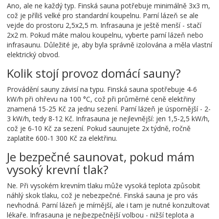
Ano, ale ne každý typ. Finská sauna potřebuje minimálně 3x3 m,
což je příliš velké pro standardní koupelnu. Parní lázeň se ale
vejde do prostoru 2,5x2,5 m. Infrasauna je ještě menší - stačí
2x2 m. Pokud máte malou koupelnu, vyberte parní lázeň nebo
infrasaunu. Důležité je, aby byla správně izolována a měla vlastní
elektrický obvod.
Kolik stojí provoz domácí sauny?
Provádění sauny závisí na typu. Finská sauna spotřebuje 4-6
kW/h při ohřevu na 100 °C, což při průměrné ceně elektřiny
znamená 15-25 Kč za jednu sezení. Parní lázeň je úspornější - 2-
3 kW/h, tedy 8-12 Kč. Infrasauna je nejlevnější: jen 1,5-2,5 kW/h,
což je 6-10 Kč za sezení. Pokud saunujete 2x týdně, ročně
zaplatíte 600-1 300 Kč za elektřinu.
Je bezpečné saunovat, pokud mám
vysoký krevní tlak?
Ne. Při vysokém krevním tlaku může vysoká teplota způsobit
náhlý skok tlaku, což je nebezpečné. Finská sauna je pro vás
nevhodná. Parní lázeň je mírnější, ale i tam je nutné konzultovat
lékaře. Infrasauna je nejbezpečnější volbou - nižší teplota a