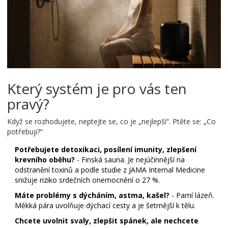
Který systém je pro vás ten
pravý?
Když se rozhodujete, neptejte se, co je „nejlepší“. Ptěte se: „Co
potřebuji?“
Potřebujete detoxikaci, posílení imunity, zlepšení
krevního oběhu?
- Finská sauna. Je nejúčinnější na
odstranění toxinů a podle studie z JAMA Internal Medicine
snižuje riziko srdečních onemocnění o 27 %.
Máte problémy s dýcháním, astma, kašel?
- Parní lázeň.
Měkká pára uvolňuje dýchací cesty a je šetrnější k tělu.
Chcete uvolnit svaly, zlepšit spánek, ale nechcete