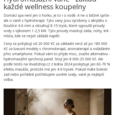
každé wellness koupelny
Domácí spa není jen o horku. Je to i o vodě. A ne o běžné sprše -
ale o vaně s hydroterapií. Tyto vany jsou vyrobeny z akrylátu o
tloušťce 4-6 mm a obsahují 8-15 trysk, které vypouští proudy
vody s výkonem 1-2,5 kW. Tyto proudy masírují záda, nohy, krk -
místa, kde se nejvíc ukládá napětí.
Ceny se pohybují od 20 000 Kč za základní verzi až po 180 000
Kč za luxusní modely s chromoterapií, aromaterapií a ovládáním
přes smartphone. Pokud vám to přijde moc, zvažte alternativu -
hydromasážní sprchový panel. Stojí jen 8 000-25 000 Kč. Ale
podle testů na VivaEshop.cz z ledna 2024 poskytuje jen 60-70 %
efektu masáže, protože má jen 4-6 trysek. Pokud máte bolesti
zad nebo pořádně potřebujete uvolnit svaly, vaně je nejlepší
volba.