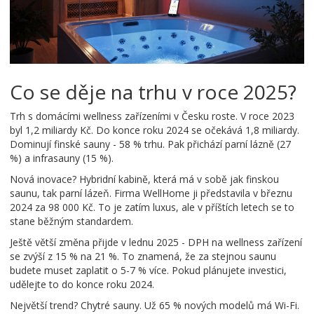
Co se děje na trhu v roce 2025?
Trh s domácími wellness zařízeními v Česku roste. V roce 2023
byl 1,2 miliardy Kč. Do konce roku 2024 se očekává 1,8 miliardy.
Dominují finské sauny - 58 % trhu. Pak přichází parní lázně (27
%) a infrasauny (15 %).
Nová inovace? Hybridní kabině, která má v sobě jak finskou
saunu, tak parní lázeň. Firma WellHome ji představila v březnu
2024 za 98 000 Kč. To je zatím luxus, ale v příštích letech se to
stane běžným standardem.
Ještě větší změna přijde v lednu 2025 - DPH na wellness zařízení
se zvýší z 15 % na 21 %. To znamená, že za stejnou saunu
budete muset zaplatit o 5-7 % více. Pokud plánujete investici,
udělejte to do konce roku 2024.
Největší trend? Chytré sauny. Už 65 % nových modelů má Wi-Fi.