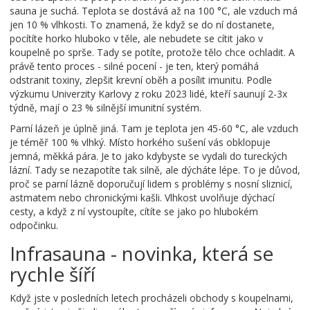
sauna je suchá. Teplota se dostává až na 100 °C, ale vzduch má
jen 10 % vlhkosti. To znamená, že když se do ní dostanete,
pocítíte horko hluboko v těle, ale nebudete se cítit jako v
koupelně po sprše. Tady se potíte, protože tělo chce ochladit. A
právě tento proces - silné pocení - je ten, který pomáhá
odstranit toxiny, zlepšit krevní oběh a posílit imunitu. Podle
výzkumu Univerzity Karlovy z roku 2023 lidé, kteří saunují 2-3x
týdně, mají o 23 % silnější imunitní systém.
Parní lázeň je úplně jiná. Tam je teplota jen 45-60 °C, ale vzduch
je téměř 100 % vlhký. Místo horkého sušení vás obklopuje
jemná, měkká pára. Je to jako kdybyste se vydali do tureckých
lázní. Tady se nezapotíte tak silně, ale dýcháte lépe. To je důvod,
proč se parní lázně doporučují lidem s problémy s nosní sliznicí,
astmatem nebo chronickými kašli. Vlhkost uvolňuje dýchací
cesty, a když z ní vystoupíte, cítíte se jako po hlubokém
odpočinku.
Infrasauna - novinka, která se
rychle šíří
Když jste v posledních letech procházeli obchody s koupelnami,