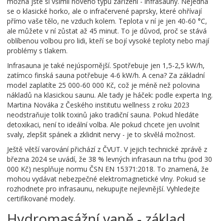
možná jste si všimli nového typu zařízení - infrasauny. Nejedná
se o klasické horko, ale o infračervené paprsky, které ohřívají
přímo vaše tělo, ne vzduch kolem. Teplota v ní je jen 40-60 °C,
ale můžete v ní zůstat až 45 minut. To je důvod, proč se stává
oblíbenou volbou pro lidi, kteří se bojí vysoké teploty nebo mají
problémy s tlakem.
Infrasauna je také nejúspornější. Spotřebuje jen 1,5-2,5 kW/h,
zatímco finská sauna potřebuje 4-6 kW/h. A cena? Za základní
model zaplatíte 25 000-60 000 Kč, což je méně než polovina
nákladů na klasickou saunu. Ale tady je háček: podle experta Ing.
Martina Nováka z Českého institutu wellness z roku 2023
neodstraňuje tolik toxinů jako tradiční sauna. Pokud hledáte
detoxikaci, není to ideální volba. Ale pokud chcete jen uvolnit
svaly, zlepšit spánek a zklidnit nervy - je to skvělá možnost.
Ještě větší varování přichází z ČVUT. V jejich technické zprávě z
března 2024 se uvádí, že 38 % levných infrasaun na trhu (pod 30
000 Kč) nesplňuje normu ČSN EN 15371:2018. To znamená, že
mohou vydávat nebezpečné elektromagnetické vlny. Pokud se
rozhodnete pro infrasaunu, nekupujte nejlevnější. Vyhledejte
certifikované modely.
Hydromasážní vaně - základ