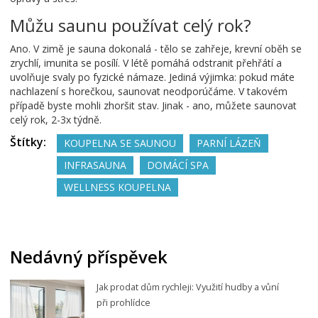
Můžu saunu používat celý rok?
Ano. V zimě je sauna dokonalá - tělo se zahřeje, krevní oběh se
zrychlí, imunita se posílí. V létě pomáhá odstranit přehřátí a
uvolňuje svaly po fyzické námaze. Jediná výjimka: pokud máte
nachlazení s horečkou, saunovat neodporúčáme. V takovém
případě byste mohli zhoršit stav. Jinak - ano, můžete saunovat
celý rok, 2-3x týdně.
Štítky:
KOUPELNA SE SAUNOU
PARNÍ LÁZEŇ
INFRASAUNA
DOMÁCÍ SPA
WELLNESS KOUPELNA
Nedávný příspěvek
Jak prodat dům rychleji: Využití hudby a vůní
při prohlídce