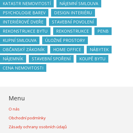
KATASTR NEMOVITOSTÍ
NÁJEMNÍ SMLOUVA
PSYCHOLOGIE BAREV
DESIGN INTERIÉRU
INTERIÉROVÉ DVEŘE
STAVEBNÍ POVOLENÍ
REKONSTRUKCE BYTU
REKONSTRUKCE
PENB
KUPNÍ SMLOUVA
ÚLOŽNÉ PROSTORY
OBČANSKÝ ZÁKONÍK
HOME OFFICE
NÁBYTEK
NÁJEMNÍK
STAVEBNÍ SPOŘENÍ
KOUPĚ BYTU
CENA NEMOVITOSTI
Menu
O nás
Obchodní podmínky
Zásady ochrany osobních údajů