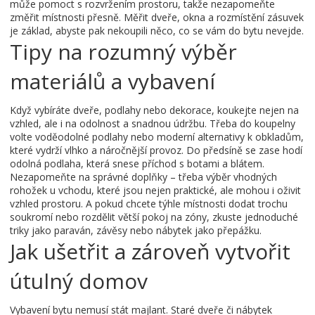
může pomoct s rozvržením prostoru, takže nezapomeňte
změřit místnosti přesně. Měřit dveře, okna a rozmístění zásuvek
je základ, abyste pak nekoupili něco, co se vám do bytu nevejde.
Tipy na rozumný výběr
materiálů a vybavení
Když vybíráte dveře, podlahy nebo dekorace, koukejte nejen na
vzhled, ale i na odolnost a snadnou údržbu. Třeba do koupelny
volte voděodolné podlahy nebo moderní alternativy k obkladům,
které vydrží vlhko a náročnější provoz. Do předsíně se zase hodí
odolná podlaha, která snese příchod s botami a blátem.
Nezapomeňte na správné doplňky – třeba výběr vhodných
rohožek u vchodu, které jsou nejen praktické, ale mohou i oživit
vzhled prostoru. A pokud chcete týhle místnosti dodat trochu
soukromí nebo rozdělit větší pokoj na zóny, zkuste jednoduché
triky jako paraván, závěsy nebo nábytek jako přepážku.
Jak ušetřit a zároveň vytvořit
útulný domov
Vybavení bytu nemusí stát majlant. Staré dveře či nábytek