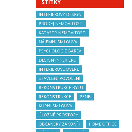
ŠTÍTKY
INTERIÉROVÝ DESIGN
PRODEJ NEMOVITOSTI
KATASTR NEMOVITOSTÍ
NÁJEMNÍ SMLOUVA
PSYCHOLOGIE BAREV
DESIGN INTERIÉRU
INTERIÉROVÉ DVEŘE
STAVEBNÍ POVOLENÍ
REKONSTRUKCE BYTU
REKONSTRUKCE
PENB
KUPNÍ SMLOUVA
ÚLOŽNÉ PROSTORY
OBČANSKÝ ZÁKONÍK
HOME OFFICE