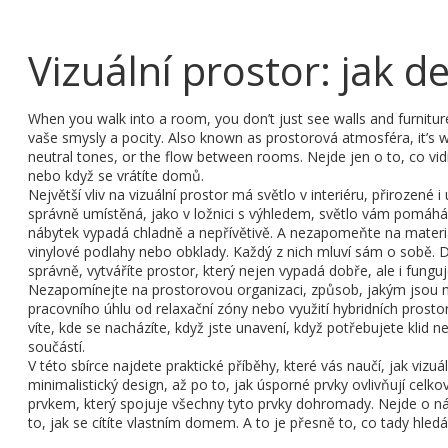
Vizuální prostor: jak 
When you walk into a room, you don’t just see walls and furnitu
vaše smysly a pocity
. Also known as
prostorová atmosféra
, it’
neutral tones, or the flow between rooms.
Nejde jen o to, co vidí
nebo když se vrátíte domů.
Největší vliv na vizuální prostor má
světlo v interiéru
,
přirozené i
správně umístěná, jako v ložnici s výhledem, světlo vám pomáhá 
nábytek vypadá chladně a nepřívětivě. A nezapomeňte na
materiá
vinylové podlahy nebo obklady. Každý z nich mluví sám o sobě. D
správně, vytváříte prostor, který nejen vypadá dobře, ale i funguj
Nezapomínejte na
prostorovou organizaci
,
způsob, jakým jsou m
pracovního úhlu od relaxační zóny nebo využití hybridních prost
víte, kde se nacházíte, když jste unavení, když potřebujete klid
součástí.
V této sbírce najdete praktické příběhy, které vás naučí, jak vizu
minimalistický design, až po to, jak úsporné prvky ovlivňují cel
prvkem, který spojuje všechny tyto prvky dohromady. Nejde o ná
to, jak se cítíte vlastním domem. A to je přesně to, co tady hledá