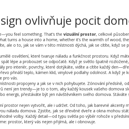
design ovlivňuje pocit do
re—you feel something. That’s the
vizuální prostor
,
celkové působen
s what turns a house into a home, whether it’s the warmth of wood, th
te, ale o to, jak se vám v této místnosti dýchá, jak se cítíte, když se 
 umělé osvětlení, které tvaruje náladu a funkčnost prostoru
. Když mát
spát lépe a probouzet se odpočatě. Když je světlo špatně rozložené, 
ly pro interiér
,
povrchy, které dotýkáte, vidíte a cítíte každý den
—dře
řevo přináší teplo, kámen klid, vinylové podlahy odolnost. A když je 
e pro vás.
ístnosti propojeny a jak se v nich pohybujete
. Zónování předsíně, od
orů není jen trendy—je to o tom, aby každý kousek vašeho domova slo
 nebo energii, přestáváte být jen návštěvníkem svého domova. Stáváte 
ální prostor nejen vytvořit, ale i udržet. Od toho, jak barevné akcent
kovou náladu domova. Zjistíte, jak se dřevěné dveře a okna mohou stá
hodné volby. Každý detail—od typu světla po výběr rohože v předsín
me: prostor, který vás nejen přijímá, ale i obnovuje.