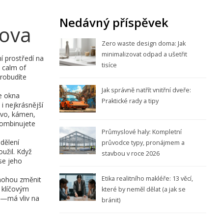
Nedávný příspěvek
mova
Zero waste design doma: Jak
minimalizovat odpad a ušetřit
í prostředí na
tisíce
e calm of
probudíte
Jak správně natřít vnitřní dveře:
e okna
Praktické rady a tipy
i nejkrásnější
vo, kámen,
kombinujete
Průmyslové haly: Kompletní
dělení
průvodce typy, pronájmem a
užil. Když
stavbou v roce 2026
se jeho
Etika realitního makléře: 13 věcí,
y mohou změnit
t klíčovým
které by neměl dělat (a jak se
i—má vliv na
bránit)