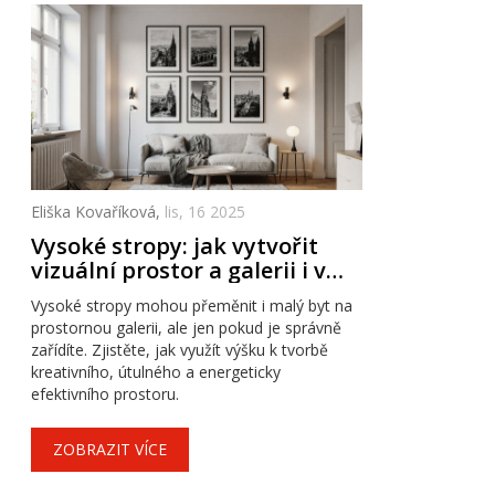
Eliška Kovaříková,
lis, 16 2025
Vysoké stropy: jak vytvořit
vizuální prostor a galerii i v
malém bytě
Vysoké stropy mohou přeměnit i malý byt na
prostornou galerii, ale jen pokud je správně
zařídíte. Zjistěte, jak využít výšku k tvorbě
kreativního, útulného a energeticky
efektivního prostoru.
ZOBRAZIT VÍCE