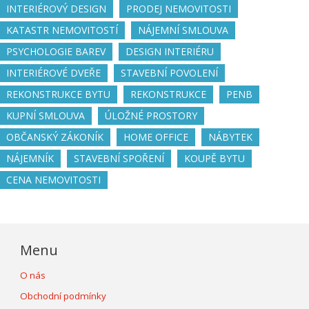
INTERIÉROVÝ DESIGN
PRODEJ NEMOVITOSTI
KATASTR NEMOVITOSTÍ
NÁJEMNÍ SMLOUVA
PSYCHOLOGIE BAREV
DESIGN INTERIÉRU
INTERIÉROVÉ DVEŘE
STAVEBNÍ POVOLENÍ
REKONSTRUKCE BYTU
REKONSTRUKCE
PENB
KUPNÍ SMLOUVA
ÚLOŽNÉ PROSTORY
OBČANSKÝ ZÁKONÍK
HOME OFFICE
NÁBYTEK
NÁJEMNÍK
STAVEBNÍ SPOŘENÍ
KOUPĚ BYTU
CENA NEMOVITOSTI
Menu
O nás
Obchodní podmínky