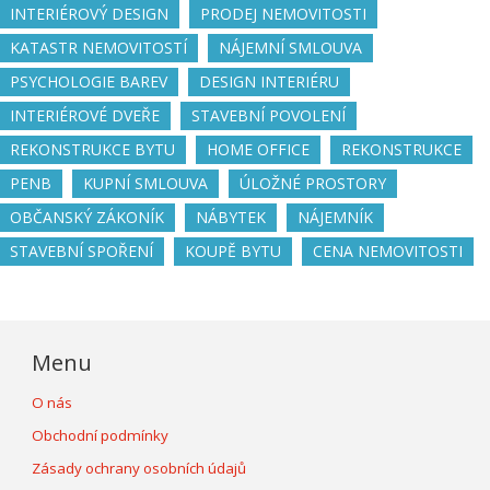
INTERIÉROVÝ DESIGN
PRODEJ NEMOVITOSTI
KATASTR NEMOVITOSTÍ
NÁJEMNÍ SMLOUVA
PSYCHOLOGIE BAREV
DESIGN INTERIÉRU
INTERIÉROVÉ DVEŘE
STAVEBNÍ POVOLENÍ
REKONSTRUKCE BYTU
HOME OFFICE
REKONSTRUKCE
PENB
KUPNÍ SMLOUVA
ÚLOŽNÉ PROSTORY
OBČANSKÝ ZÁKONÍK
NÁBYTEK
NÁJEMNÍK
STAVEBNÍ SPOŘENÍ
KOUPĚ BYTU
CENA NEMOVITOSTI
Menu
O nás
Obchodní podmínky
Zásady ochrany osobních údajů