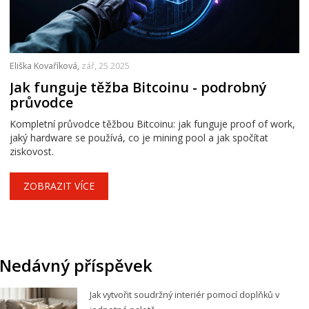
Eliška Kovaříková,
zář, 25 2025
Jak funguje těžba Bitcoinu - podrobný
průvodce
Kompletní průvodce těžbou Bitcoinu: jak funguje proof of work,
jaký hardware se používá, co je mining pool a jak spočítat
ziskovost.
ZOBRAZIT VÍCE
Nedávný příspěvek
Jak vytvořit soudržný interiér pomocí doplňků v