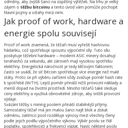
odměny
, aby zvýšili šanci na úspěšný výtěžek. Na trhu je velký
zájem o
těžbu bitcoinu
a tento úvod vám pomůže pochopit
hlavní pojmy a vztahy mezi nimi.
Jak proof of work, hardware a
energie spolu souvisejí
Proof of work znamená, že těžaři musí vyřešit hashovou
hádanku, což spotřebuje spoustu výpočetní síly. Tuto sílu
poskytuje těžební hardware – moderní ASIC minery dosahují
terahashů za sekundu, ale zároveň mají vysokou spotřebu
elektřiny. Energetická náročnost je tedy klíčovým faktorem;
často se uvádí, že síť Bitcoin spotřebuje více energie než malé
státy. Proto se při výběru zařízení vždy zvažuje poměr hash rate
k spotřebě (W/TH). Lepší poměr přináší nižší provozní náklady a
menší dopad na životní prostředí. Mnoho těžařů také sleduje
ceny elektřiny a využívá obnovitelné zdroje, aby snížili provozní
výdaje.
Svázání těžby s mining poolem přináší stabilnější příjmy.
Samostatný těžař má jen malou šanci najít blok a získat
odměnu, zatímco pool rozděluje výnosy mezi všechny členy
podle jejich podílu výpočetního výkonu. Výběr poolu se řídí
poplatky, spolehlivostí a frekvencí výplat. Navíc některé pooly