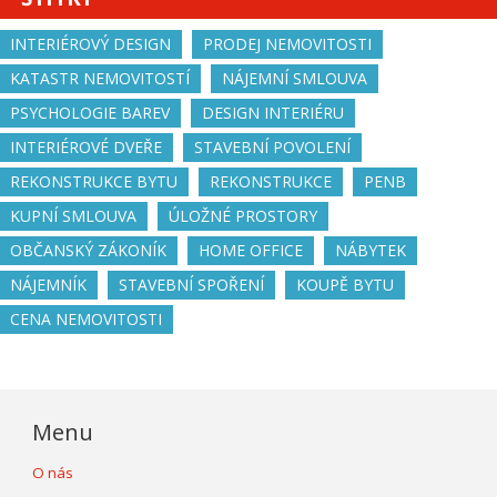
INTERIÉROVÝ DESIGN
PRODEJ NEMOVITOSTI
KATASTR NEMOVITOSTÍ
NÁJEMNÍ SMLOUVA
PSYCHOLOGIE BAREV
DESIGN INTERIÉRU
INTERIÉROVÉ DVEŘE
STAVEBNÍ POVOLENÍ
REKONSTRUKCE BYTU
REKONSTRUKCE
PENB
KUPNÍ SMLOUVA
ÚLOŽNÉ PROSTORY
OBČANSKÝ ZÁKONÍK
HOME OFFICE
NÁBYTEK
NÁJEMNÍK
STAVEBNÍ SPOŘENÍ
KOUPĚ BYTU
CENA NEMOVITOSTI
Menu
O nás