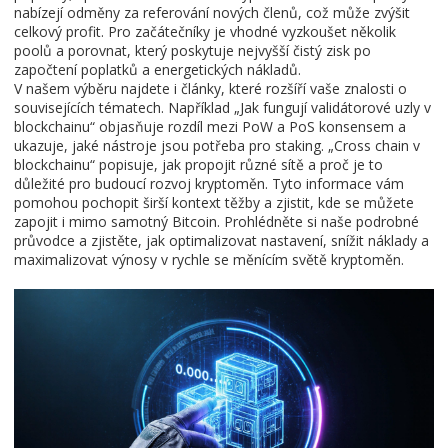
nabízejí odměny za referování nových členů, což může zvýšit
celkový profit. Pro začátečníky je vhodné vyzkoušet několik
poolů a porovnat, který poskytuje nejvyšší čistý zisk po
započtení poplatků a energetických nákladů.
V našem výběru najdete i články, které rozšíří vaše znalosti o
souvisejících tématech. Například „Jak fungují validátorové uzly v
blockchainu“ objasňuje rozdíl mezi PoW a PoS konsensem a
ukazuje, jaké nástroje jsou potřeba pro staking. „Cross chain v
blockchainu“ popisuje, jak propojit různé sítě a proč je to
důležité pro budoucí rozvoj kryptoměn. Tyto informace vám
pomohou pochopit širší kontext těžby a zjistit, kde se můžete
zapojit i mimo samotný Bitcoin. Prohlédněte si naše podrobné
průvodce a zjistěte, jak optimalizovat nastavení, snížit náklady a
maximalizovat výnosy v rychle se měnícím světě kryptoměn.