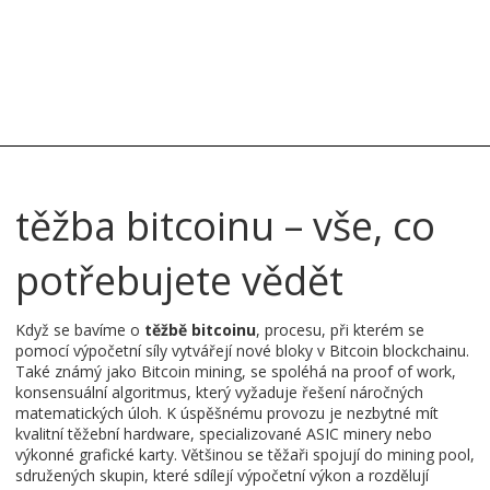
těžba bitcoinu – vše, co
potřebujete vědět
Když se bavíme o
těžbě bitcoinu
,
procesu, při kterém se
pomocí výpočetní síly vytvářejí nové bloky v Bitcoin blockchainu
.
Také známý jako
Bitcoin mining
, se spoléhá na
proof of work
,
konsensuální algoritmus, který vyžaduje řešení náročných
matematických úloh
. K úspěšnému provozu je nezbytné mít
kvalitní
těžební hardware
,
specializované ASIC minery nebo
výkonné grafické karty
. Většinou se těžaři spojují do
mining pool
,
sdružených skupin, které sdílejí výpočetní výkon a rozdělují