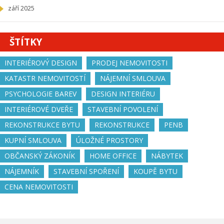
září 2025
ŠTÍTKY
INTERIÉROVÝ DESIGN
PRODEJ NEMOVITOSTI
KATASTR NEMOVITOSTÍ
NÁJEMNÍ SMLOUVA
PSYCHOLOGIE BAREV
DESIGN INTERIÉRU
INTERIÉROVÉ DVEŘE
STAVEBNÍ POVOLENÍ
REKONSTRUKCE BYTU
REKONSTRUKCE
PENB
KUPNÍ SMLOUVA
ÚLOŽNÉ PROSTORY
OBČANSKÝ ZÁKONÍK
HOME OFFICE
NÁBYTEK
NÁJEMNÍK
STAVEBNÍ SPOŘENÍ
KOUPĚ BYTU
CENA NEMOVITOSTI