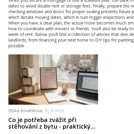
When you secure a mortgage or use a stavební úvěr, the bank may
dates to avoid double rent or storage fees. Finally, prepare the 
checking windows and doors for proper sealing prevents future pr
which dictate moving dates, which in turn trigger inspections and 
When you have a clear plan, the actual move becomes much smoot
how to coordinate with movers or friends. You’ll also be ready to
week of rent. Below you’ll find a collection of articles that dive
landlords, from financing your next home to DIY tips for paintin
possible.
Eliška Kovaříková,
říj, 8 2025
Co je potřeba zvážit při
stěhování z bytu - praktický
průvodce