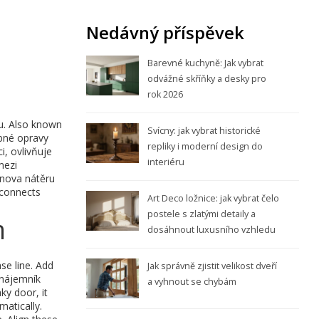
Nedávný příspěvek
Barevné kuchyně: Jak vybrat
odvážné skříňky a desky pro
rok 2026
u
. Also known
Svícny: jak vybrat historické
obné opravy
repliky i moderní design do
i, ovlivňuje
interiéru
mezi
nova nátěru
 connects
Art Deco ložnice: jak vybrat čelo
postele s zlatými detaily a
m
dosáhnout luxusního vzhledu
se line. Add
Jak správně zjistit velikost dveří
nájemník
a vyhnout se chybám
ky door, it
matically.