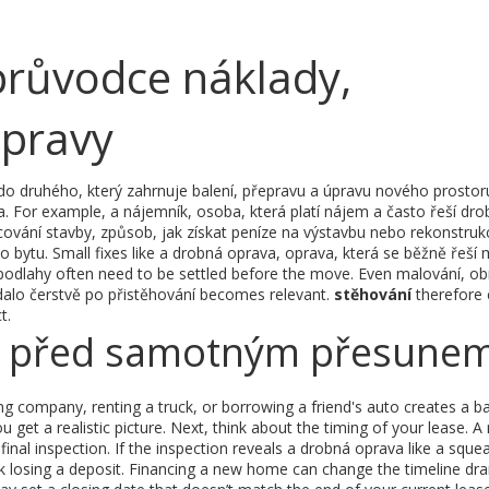
průvodce náklady,
opravy
 do druhého, který zahrnuje balení, přepravu a úpravu nového prostor
va. For example, a
nájemník
,
osoba, která platí nájem a často řeší dr
cování stavby
,
způsob, jak získat peníze na výstavbu nebo rekonstrukc
bytu. Small fixes like a
drobná oprava
,
oprava, která se běžně řeší 
podlahy
often need to be settled before the move. Even
malování
,
ob
alo čerstvě po přistěhování
becomes relevant.
stěhování
therefore
t.
it před samotným přesune
g company, renting a truck, or borrowing a friend's auto creates a ba
 get a realistic picture. Next, think about the timing of your lease. A
inal inspection. If the inspection reveals a
drobná oprava
like a squea
k losing a deposit. Financing a new home can change the timeline dra