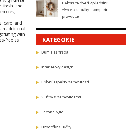
. Align these
Dekorace dveří v předsíni:
l fresh, and
věnce a tabulky - kompletní
choices,
průvodce
l care, and
an additional
gotiating with
KATEGORIE
ss‑free as
Dům a zahrada
Interiérový design
Právní aspekty nemovitostí
Služby s nemovitostmi
Technologie
Hypotéky a úvěry