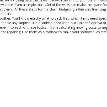
 set a closing date that doesn’t match the end of your current lease
new place. Even a simple
malování
of the walls can make the space fee
oblems. All these steps form a chain: budgeting influences financing 
repairs.
her. You’ll know exactly what to pack first, which items need specia
 handle any surprise, like a sudden need for a quick
drobná oprava
or 
 deeper into each of these topics – from calculating moving costs to ne
g and repairing. Use them as a toolbox to make your stěhování as stre