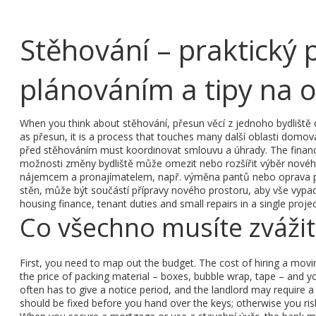
Stěhování – praktický 
plánováním a tipy na 
When you think about
stěhování
,
přesun věcí z jednoho bydliště
as
přesun
, it is a process that touches many další oblasti domo
před stěhováním
must koordinovat smlouvu a úhrady. The
finan
možnosti změny bydliště
může omezit nebo rozšířit výběr nového 
nájemcem a pronajímatelem, např. výměna pantů nebo oprava 
stěn, může být součástí přípravy nového prostoru, aby vše vypad
housing finance, tenant duties and small repairs in a single projec
Co všechno musíte zváž
First, you need to map out the budget. The cost of hiring a movin
the price of packing material – boxes, bubble wrap, tape – and you
often has to give a notice period, and the landlord may require a f
should be fixed before you hand over the keys; otherwise you ris