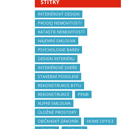
ŠTÍTKY
INTERIÉROVÝ DESIGN
PRODEJ NEMOVITOSTI
KATASTR NEMOVITOSTÍ
NÁJEMNÍ SMLOUVA
PSYCHOLOGIE BAREV
DESIGN INTERIÉRU
INTERIÉROVÉ DVEŘE
STAVEBNÍ POVOLENÍ
REKONSTRUKCE BYTU
REKONSTRUKCE
PENB
KUPNÍ SMLOUVA
ÚLOŽNÉ PROSTORY
OBČANSKÝ ZÁKONÍK
HOME OFFICE