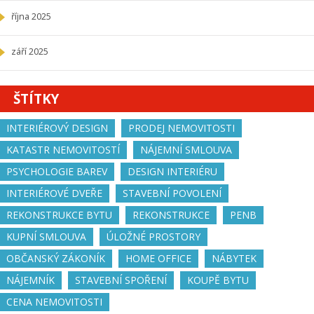
října 2025
září 2025
ŠTÍTKY
INTERIÉROVÝ DESIGN
PRODEJ NEMOVITOSTI
KATASTR NEMOVITOSTÍ
NÁJEMNÍ SMLOUVA
PSYCHOLOGIE BAREV
DESIGN INTERIÉRU
INTERIÉROVÉ DVEŘE
STAVEBNÍ POVOLENÍ
REKONSTRUKCE BYTU
REKONSTRUKCE
PENB
KUPNÍ SMLOUVA
ÚLOŽNÉ PROSTORY
OBČANSKÝ ZÁKONÍK
HOME OFFICE
NÁBYTEK
NÁJEMNÍK
STAVEBNÍ SPOŘENÍ
KOUPĚ BYTU
CENA NEMOVITOSTI