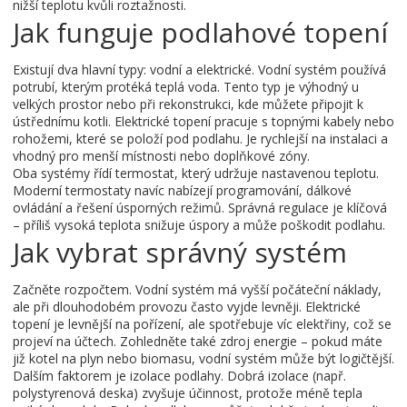
nižší teplotu kvůli roztažnosti.
Jak funguje podlahové topení
Existují dva hlavní typy: vodní a elektrické. Vodní systém používá
potrubí, kterým protéká teplá voda. Tento typ je výhodný u
velkých prostor nebo při rekonstrukci, kde můžete připojit k
ústřednímu kotli. Elektrické topení pracuje s topnými kabely nebo
rohožemi, které se položí pod podlahu. Je rychlejší na instalaci a
vhodný pro menší místnosti nebo doplňkové zóny.
Oba systémy řídí termostat, který udržuje nastavenou teplotu.
Moderní termostaty navíc nabízejí programování, dálkové
ovládání a řešení úsporných režimů. Správná regulace je klíčová
– příliš vysoká teplota snižuje úspory a může poškodit podlahu.
Jak vybrat správný systém
Začněte rozpočtem. Vodní systém má vyšší počáteční náklady,
ale při dlouhodobém provozu často vyjde levněji. Elektrické
topení je levnější na pořízení, ale spotřebuje víc elektřiny, což se
projeví na účtech. Zohledněte také zdroj energie – pokud máte
již kotel na plyn nebo biomasu, vodní systém může být logičtější.
Dalším faktorem je izolace podlahy. Dobrá izolace (např.
polystyrenová deska) zvyšuje účinnost, protože méně tepla