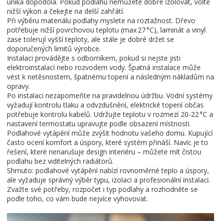
uniká dopodola. Pokud podlahu nemůžete dobře izolovat, volte
nižší výkon a čekejte na delší zahřátí.
Při výběru materiálu podlahy myslete na roztažnost. Dřevo
potřebuje nižší povrchovou teplotu (max 27 °C), laminát a vinyl
zase tolerují vyšší teploty, ale stále je dobré držet se
doporučených limitů výrobce.
Instalaci provádějte s odborníkem, pokud si nejste jisti
elektroinstalací nebo rozvodem vody. Špatná instalace může
vést k netěsnostem, špatnému topení a následným nákladům na
opravy.
Po instalaci nezapomeňte na pravidelnou údržbu. Vodní systémy
vyžadují kontrolu tlaku a odvzdušnění, elektrické topení občas
potřebuje kontrolu kabelů. Udržujte teplotu v rozmezí 20‑22 °C a
nastavení termostatu upravujte podle obsazení místnosti.
Podlahové vytápění může zvýšit hodnotu vašeho domu. Kupující
často ocení komfort a úspory, které systém přináší. Navíc je to
řešení, které nenarušuje design interiéru – můžete mít čistou
podlahu bez viditelných radiátorů.
Shrnuto: podlahové vytápění nabízí rovnoměrné teplo a úspory,
ale vyžaduje správný výběr typu, izolaci a profesionální instalaci.
Zvažte své potřeby, rozpočet i typ podlahy a rozhodněte se
podle toho, co vám bude nejvíce vyhovovat.