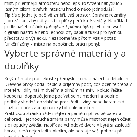
míst, příjemnější atmosféru nebo lepší rozvržení nábytku? S
jasným cílem je návrh interiéru hned o něco jednodušší.
Tip číslo jedna je pečlivě změřit váš prostor. Správné rozměry
jsou základ, aby nábytek i doplňky perfektně seděly. Například
podle našeho článku
Jak vytvorit plánek bytu
je vhodné využít
digitální nástroje nebo jednoduchý papír a tužku pro rychlou
představu o výsledku. Nezapomeňte přitom vzít v potaz i
funkční zóny – místo na odpočinek, práci i pohyb.
Vyberte správné materiály a
doplňky
Když už máte plán, zkuste přemýšlet o materiálech a detailech.
Dřevěné prvky dodají teplo a příjemný pocit, což oceníte třeba v
interiéru i díky našim dveřím a oknům na míru. Pokud řešíte
koupelnu, doporučujeme podívat se na moderní a odolné
podlahy vhodné do vlhkého prostředí – vinyl nebo keramická
dlažba dobře zvládají nároky tohohle prostoru.
Praktickou stránku vždy mějte na paměti i při volbě barev a
dekorací. I jednoduchá změna barvy může místnost nejen oživit,
ale i opticky zvětšit. Například vchodové dveře v bytě si zaslouží
barvu, která nejen ladí s okolím, ale posiluje vaši pohodu při
návratu domů.