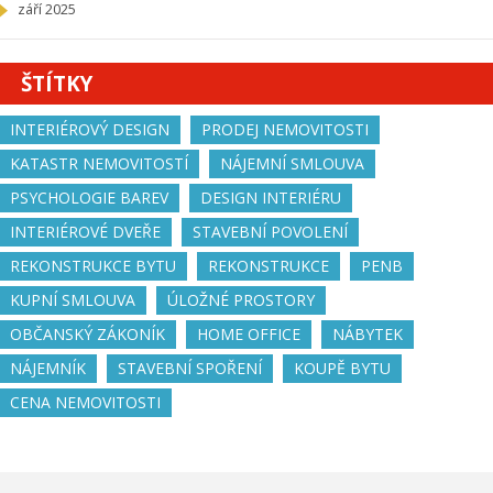
září 2025
ŠTÍTKY
INTERIÉROVÝ DESIGN
PRODEJ NEMOVITOSTI
KATASTR NEMOVITOSTÍ
NÁJEMNÍ SMLOUVA
PSYCHOLOGIE BAREV
DESIGN INTERIÉRU
INTERIÉROVÉ DVEŘE
STAVEBNÍ POVOLENÍ
REKONSTRUKCE BYTU
REKONSTRUKCE
PENB
KUPNÍ SMLOUVA
ÚLOŽNÉ PROSTORY
OBČANSKÝ ZÁKONÍK
HOME OFFICE
NÁBYTEK
NÁJEMNÍK
STAVEBNÍ SPOŘENÍ
KOUPĚ BYTU
CENA NEMOVITOSTI