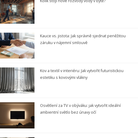
Kolik stojí nové rozvody vody v bytě?
Kauce vs. jistota: Jak správně sjednat peněžitou
záruku v nájemní smlouvě
Kov a textil v interiéru: Jak vytvořit futuristickou
estetiku s kovovými vlákny
Osvětlení za TV v obýváku: jak vytvořit ideální
ambientní světlo bez únavy očí