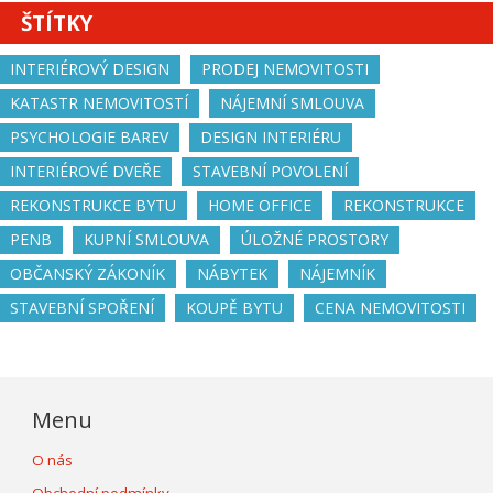
ŠTÍTKY
INTERIÉROVÝ DESIGN
PRODEJ NEMOVITOSTI
KATASTR NEMOVITOSTÍ
NÁJEMNÍ SMLOUVA
PSYCHOLOGIE BAREV
DESIGN INTERIÉRU
INTERIÉROVÉ DVEŘE
STAVEBNÍ POVOLENÍ
REKONSTRUKCE BYTU
HOME OFFICE
REKONSTRUKCE
PENB
KUPNÍ SMLOUVA
ÚLOŽNÉ PROSTORY
OBČANSKÝ ZÁKONÍK
NÁBYTEK
NÁJEMNÍK
STAVEBNÍ SPOŘENÍ
KOUPĚ BYTU
CENA NEMOVITOSTI
Menu
O nás