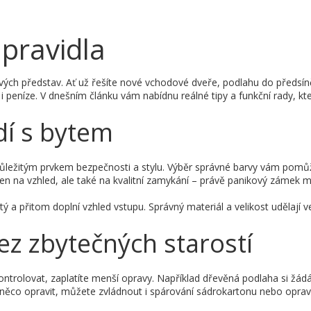
 pravidla
svých představ. Ať už řešíte nové vchodové dveře, podlahu do předsí
 peníze. V dnešním článku vám nabídnu reálné tipy a funkční rady, kte
adí s bytem
ůležitým prvkem bezpečnosti a stylu. Výběr správné barvy vám pomůž
jen na vzhled, ale také na kvalitní zamykání – právě panikový zámek 
ý a přitom doplní vzhled vstupu. Správný materiál a velikost udělají 
ez zbytečných starostí
kontrolovat, zaplatíte menší opravy. Například dřevěná podlaha si žá
ba něco opravit, můžete zvládnout i spárování sádrokartonu nebo opra