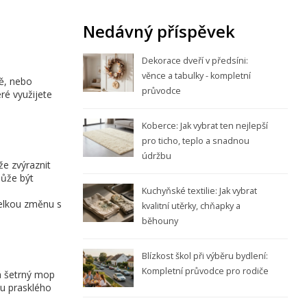
Nedávný příspěvek
Dekorace dveří v předsíni:
věnce a tabulky - kompletní
ně, nebo
průvodce
ré využijete
Koberce: Jak vybrat ten nejlepší
pro ticho, teplo a snadnou
údržbu
e zvýraznit
může být
Kuchyňské textilie: Jak vybrat
velkou změnu s
kvalitní utěrky, chňapky a
běhouny
Blízkost škol při výběru bydlení:
Kompletní průvodce pro rodiče
dá šetrný mop
vu prasklého