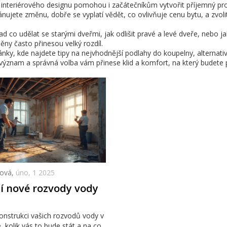
 interiérového designu pomohou i začátečníkům vytvořit příjemný pro
ánujete změnu, dobře se vyplatí vědět, co ovlivňuje cenu bytu, a zvoli
d co udělat se starými dveřmi, jak odlišit pravé a levé dveře, nebo j
ěny často přinesou velký rozdíl.
lánky, kde najdete tipy na nejvhodnější podlahy do koupelny, alternativ
 význam a správná volba vám přinese klid a komfort, na který budete 
ková,
úno, 1 2025
jí nové rozvody vody
onstrukci vašich rozvodů vody v
, kolik vás to bude stát a na co