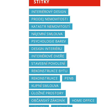
ŠTÍTKY
INTERIÉROVÝ DESIGN
PRODEJ NEMOVITOSTI
KATASTR NEMOVITOSTÍ
NÁJEMNÍ SMLOUVA
PSYCHOLOGIE BAREV
DESIGN INTERIÉRU
INTERIÉROVÉ DVEŘE
STAVEBNÍ POVOLENÍ
REKONSTRUKCE BYTU
REKONSTRUKCE
PENB
KUPNÍ SMLOUVA
ÚLOŽNÉ PROSTORY
OBČANSKÝ ZÁKONÍK
HOME OFFICE