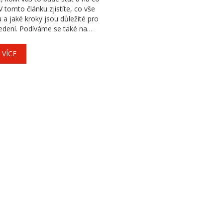
V tomto článku zjistíte, co vše
 a jaké kroky jsou důležité pro
edení. Podíváme se také na
y, které můžete použít, a tipy,
t zbytečným problémům. Zjistíte
 VÍCE
 o tom, co vás čeká během této
ho bytu.