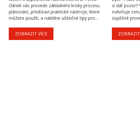
článek vás provede základními kroky procesu
si dát pozor? 
plánování, představí praktické nástroje, které
ovlivňuje cenu
můžete použít, a nabídne užitečné tipy pro
úspěšné prov
efektivní rozvržení prostoru. Bez ohledu na to,
různé materiál
zda plánujete rekonstruovat nebo zařizujete
jak se vyhnou
ZOBRAZIT VÍCE
ZOBRAZIT
nový prostor, tyto rady vám pomohou
vše potřebné
dosáhnout lepšího přehledu a funkčnosti
přeměny vaše
vašeho bydlení. Počínaje měřením a konče
vizualizací, tento článek vás provede celým
procesem plánování bytu.