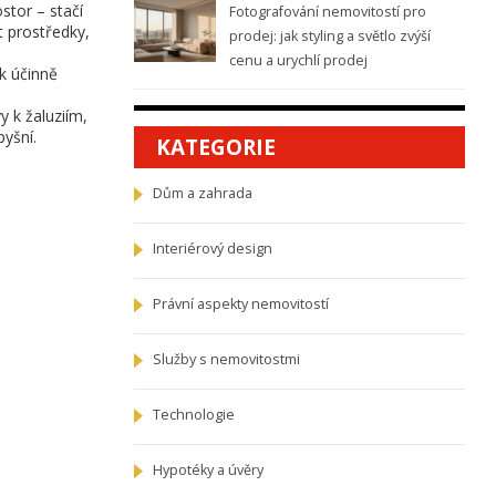
stor – stačí
Fotografování nemovitostí pro
t prostředky,
prodej: jak styling a světlo zvýší
cenu a urychlí prodej
ak účinně
y k žaluziím,
pyšní.
KATEGORIE
Dům a zahrada
Interiérový design
Právní aspekty nemovitostí
Služby s nemovitostmi
Technologie
Hypotéky a úvěry