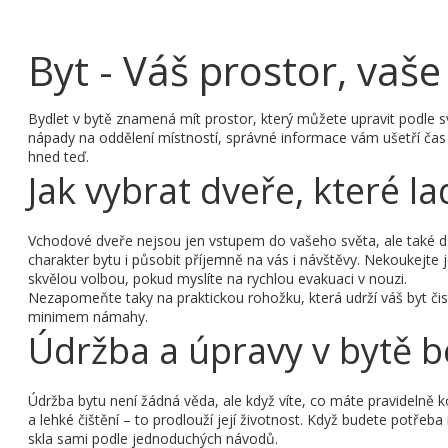
Byt - Váš prostor, vaše
Bydlet v bytě znamená mít prostor, který můžete upravit podle 
nápady na oddělení místností, správné informace vám ušetří čas i
hned teď.
Jak vybrat dveře, které l
Vchodové dveře nejsou jen vstupem do vašeho světa, ale také d
charakter bytu i působit příjemně na vás i návštěvy. Nekoukejte 
skvělou volbou, pokud myslíte na rychlou evakuaci v nouzi.
Nezapomeňte taky na praktickou rohožku, která udrží váš byt čist
minimem námahy.
Údržba a úpravy v bytě b
Údržba bytu není žádná věda, ale když víte, co máte pravidelně 
a lehké čištění – to prodlouží její životnost. Když budete potře
skla sami podle jednoduchých návodů.