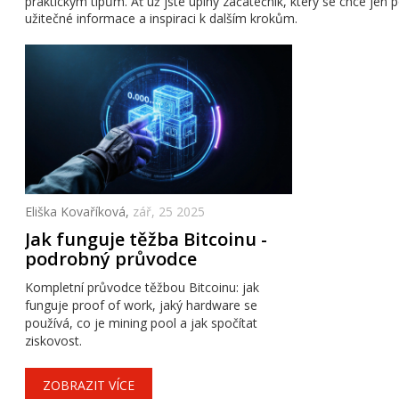
praktickým tipům. Ať už jste úplný začátečník, který se chce jen 
užitečné informace a inspiraci k dalším krokům.
Eliška Kovaříková,
zář, 25 2025
Jak funguje těžba Bitcoinu -
podrobný průvodce
Kompletní průvodce těžbou Bitcoinu: jak
funguje proof of work, jaký hardware se
používá, co je mining pool a jak spočítat
ziskovost.
ZOBRAZIT VÍCE