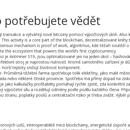
o potřebujete vědět
jí transakce a vytvářejí nové bitcoiny pomocí výpočtových úloh
. Also
. This activity is a core part of the
blockchain
,
decentralizované knihy t
onsensus mechanism is
proof of work
,
algoritmus, kde těžaři soutěží o
te the ecosystem that powers the world’s first cryptocurrency.
ko je Antminer S19, jsou optimalizované jen na jeden úkol – hashován
 efektivní stroj je naprostou nutností. Kromě samotného zařízení je dů
– horší teploty snižují životnost komponent.
. Průměrná těžební farma spotřebuje tolik elektřiny, jako malé měst
 Kanada nebo některé čínské provincie. Spotřeba má přímý dopad na zisk
ako kalkulačky profitability pomáhají rychle zjistit, zda konkrétní za
ojí výpočetní sílu a rozdělují odměny podle podílu každého člena. Přip
ou stranu, poplatky poolů a centralizační riziko je třeba zvážit. Výběr 
átorových uzlů, interoperabilitě mezi blockchainy, energetické úspoře 