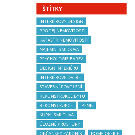
ŠTÍTKY
INTERIÉROVÝ DESIGN
PRODEJ NEMOVITOSTI
KATASTR NEMOVITOSTÍ
NÁJEMNÍ SMLOUVA
PSYCHOLOGIE BAREV
DESIGN INTERIÉRU
INTERIÉROVÉ DVEŘE
STAVEBNÍ POVOLENÍ
REKONSTRUKCE BYTU
REKONSTRUKCE
PENB
KUPNÍ SMLOUVA
ÚLOŽNÉ PROSTORY
OBČANSKÝ ZÁKONÍK
HOME OFFICE