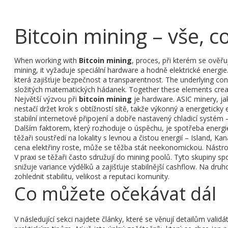
Bitcoin mining – vše, c
When working with
Bitcoin mining
,
proces, při kterém se ověřu
mining
, it
vyžaduje speciální hardware a hodně elektrické energie
která zajišťuje bezpečnost a transparentnost
. The underlying c
složitých matematických hádanek
. Together these elements crea
Největší výzvou při
bitcoin mining
je hardware. ASIC minery, ja
nestačí držet krok s obtížností sítě, takže výkonný a energeticky
stabilní internetové připojení a dobře nastavený chladicí systém 
Dalším faktorem, který rozhoduje o úspěchu, je spotřeba energie
těžaři soustředí na lokality s levnou a čistou energií – Island,
cena elektřiny roste, může se těžba stát neekonomickou. Nástroje j
V praxi se těžaři často sdružují do mining poolů. Tyto skupiny sp
snižuje variance výdělků a zajišťuje stabilnější cashflow. Na druh
zohlednit stabilitu, velikost a reputaci komunity.
Co můžete očekávat dál
V následující sekci najdete články, které se věnují detailům valid