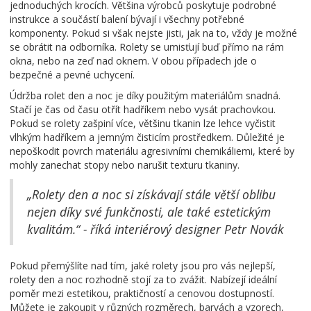
jednoduchých krocích. Většina výrobců poskytuje podrobné
instrukce a součástí balení bývají i všechny potřebné
komponenty. Pokud si však nejste jisti, jak na to, vždy je možné
se obrátit na odborníka. Rolety se umisťují buď přímo na rám
okna, nebo na zeď nad oknem. V obou případech jde o
bezpečné a pevné uchycení.
Údržba rolet den a noc je díky použitým materiálům snadná.
Stačí je čas od času otřít hadříkem nebo vysát prachovkou.
Pokud se rolety zašpiní více, většinu tkanin lze lehce vyčistit
vlhkým hadříkem a jemným čisticím prostředkem. Důležité je
nepoškodit povrch materiálu agresivními chemikáliemi, které by
mohly zanechat stopy nebo narušit texturu tkaniny.
„Rolety den a noc si získávají stále větší oblibu
nejen díky své funkčnosti, ale také estetickým
kvalitám.“ - říká interiérový designer Petr Novák
Pokud přemýšlíte nad tím, jaké rolety jsou pro vás nejlepší,
rolety den a noc rozhodně stojí za to zvážit. Nabízejí ideální
poměr mezi estetikou, praktičností a cenovou dostupností.
Můžete je zakoupit v různých rozměrech, barvách a vzorech,