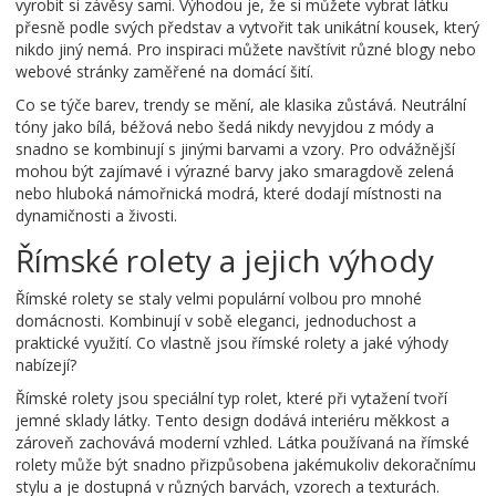
vyrobit si závěsy sami. Výhodou je, že si můžete vybrat látku
přesně podle svých představ a vytvořit tak unikátní kousek, který
nikdo jiný nemá. Pro inspiraci můžete navštívit různé blogy nebo
webové stránky zaměřené na domácí šití.
Co se týče barev, trendy se mění, ale klasika zůstává. Neutrální
tóny jako bílá, béžová nebo šedá nikdy nevyjdou z módy a
snadno se kombinují s jinými barvami a vzory. Pro odvážnější
mohou být zajímavé i výrazné barvy jako smaragdově zelená
nebo hluboká námořnická modrá, které dodají místnosti na
dynamičnosti a živosti.
Římské rolety a jejich výhody
Římské rolety se staly velmi populární volbou pro mnohé
domácnosti. Kombinují v sobě eleganci, jednoduchost a
praktické využití. Co vlastně jsou římské rolety a jaké výhody
nabízejí?
Římské rolety jsou speciální typ rolet, které při vytažení tvoří
jemné sklady látky. Tento design dodává interiéru měkkost a
zároveň zachovává moderní vzhled. Látka používaná na římské
rolety může být snadno přizpůsobena jakémukoliv dekoračnímu
stylu a je dostupná v různých barvách, vzorech a texturách.