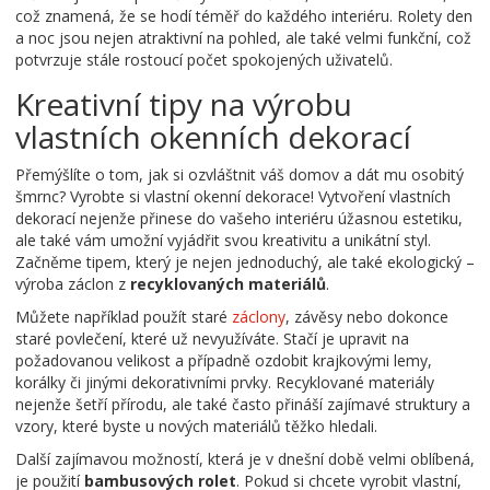
což znamená, že se hodí téměř do každého interiéru. Rolety den
a noc jsou nejen atraktivní na pohled, ale také velmi funkční, což
potvrzuje stále rostoucí počet spokojených uživatelů.
Kreativní tipy na výrobu
vlastních okenních dekorací
Přemýšlíte o tom, jak si ozvláštnit váš domov a dát mu osobitý
šmrnc? Vyrobte si vlastní okenní dekorace! Vytvoření vlastních
dekorací nejenže přinese do vašeho interiéru úžasnou estetiku,
ale také vám umožní vyjádřit svou kreativitu a unikátní styl.
Začněme tipem, který je nejen jednoduchý, ale také ekologický –
výroba záclon z
recyklovaných materiálů
.
Můžete například použít staré
záclony
, závěsy nebo dokonce
staré povlečení, které už nevyužíváte. Stačí je upravit na
požadovanou velikost a případně ozdobit krajkovými lemy,
korálky či jinými dekorativními prvky. Recyklované materiály
nejenže šetří přírodu, ale také často přináší zajímavé struktury a
vzory, které byste u nových materiálů těžko hledali.
Další zajímavou možností, která je v dnešní době velmi oblíbená,
je použití
bambusových rolet
. Pokud si chcete vyrobit vlastní,