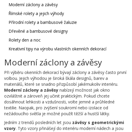
Moderní záclony a závěsy
Římské rolety a jejich výhody
Přírodní rolety a bambusové žaluzie
Dřevěné a bambusové designy
Rolety den a noc
Kreativní tipy na výrobu vlastních okenních dekorací
Moderní záclony a závěsy
Při výběru okenních dekorací bývají záclony a závěsy často první
volbou. Jejich výhodou je široká škála designů, barev a
materiálů, které se snadno přizpůsobí jakémukoliv interiéru.
Moderní záclony a závěsy
nabízejí možnost jak okno
ozvláštnit a zároveň jej učinit praktickým. Pokud chcete
dosáhnout lehkosti a vzdušnosti, volte jemné a průhledné
textilie. Naopak, pro zvýšení soukromí nebo izolace od
nežádoucího světla je možné použít těžší a hustší látky.
Jedním z trendů posledních let jsou
závěsy s geometrickými
vzory
. Tyto vzory přinášejí do interiéru moderní nádech a jsou