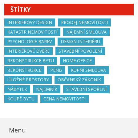
ŠTÍTKY
INTERIÉROVÝ DESIGN
PRODEJ NEMOVITOSTI
KATASTR NEMOVITOSTÍ
NÁJEMNÍ SMLOUVA
PSYCHOLOGIE BAREV
DESIGN INTERIÉRU
INTERIÉROVÉ DVEŘE
STAVEBNÍ POVOLENÍ
REKONSTRUKCE BYTU
HOME OFFICE
REKONSTRUKCE
PENB
KUPNÍ SMLOUVA
ÚLOŽNÉ PROSTORY
OBČANSKÝ ZÁKONÍK
NÁBYTEK
NÁJEMNÍK
STAVEBNÍ SPOŘENÍ
KOUPĚ BYTU
CENA NEMOVITOSTI
Menu