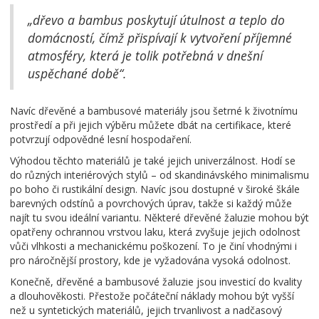
„dřevo a bambus poskytují útulnost a teplo do
domácností, čímž přispívají k vytvoření příjemné
atmosféry, která je tolik potřebná v dnešní
uspěchané době“.
Navíc dřevěné a bambusové materiály jsou šetrné k životnímu
prostředí a při jejich výběru můžete dbát na certifikace, které
potvrzují odpovědné lesní hospodaření.
Výhodou těchto materiálů je také jejich univerzálnost. Hodí se
do různých interiérových stylů – od skandinávského minimalismu
po boho či rustikální design. Navíc jsou dostupné v široké škále
barevných odstínů a povrchových úprav, takže si každý může
najít tu svou ideální variantu. Některé dřevěné žaluzie mohou být
opatřeny ochrannou vrstvou laku, která zvyšuje jejich odolnost
vůči vlhkosti a mechanickému poškození. To je činí vhodnými i
pro náročnější prostory, kde je vyžadována vysoká odolnost.
Konečně, dřevěné a bambusové žaluzie jsou investicí do kvality
a dlouhověkosti. Přestože počáteční náklady mohou být vyšší
než u syntetických materiálů, jejich trvanlivost a nadčasový