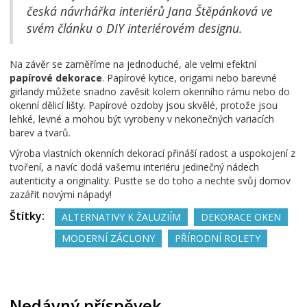
česká návrhářka interiérů Jana Štěpánková ve
svém článku o DIY interiérovém designu.
Na závěr se zaměříme na jednoduché, ale velmi efektní
papírové dekorace
. Papírové kytice, origami nebo barevné
girlandy můžete snadno zavěsit kolem okenního rámu nebo do
okenní dělicí lišty. Papírové ozdoby jsou skvělé, protože jsou
lehké, levné a mohou být vyrobeny v nekonečných variacích
barev a tvarů.
Výroba vlastních okenních dekorací přináší radost a uspokojení z
tvoření, a navíc dodá vašemu interiéru jedinečný nádech
autenticity a originality. Pusťte se do toho a nechte svůj domov
zazářit novými nápady!
Štítky:
ALTERNATIVY K ŽALUZIÍM
DEKORACE OKEN
MODERNÍ ZÁCLONY
PŘÍRODNÍ ROLETY
Nedávný příspěvek