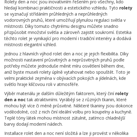
Rolety den a noc jsou inovativním řešením pro všechny, kdo
hledají kombinaci praktičnosti a estetického vzhledu. Tyto
rolety
se vyznačují střídáním průhledných a neprůhledných
vodorovných pruhů, které umožňují plynulou regulaci světla v
místnosti. Díky tomuto chytrému designu můžete snadno
přizpůsobit množství světla a zároveň zajistit soukromí. Estetika
těchto rolet je vynikající pro moderní i tradiční interiéry a dodává
místnosti elegantní vzhled.
Jednou z hlavních výhod rolet den a noc je jejich flexibilita. Díky
možnosti nastavení průsvitných a neprůsvitných pruhů podle
potřeby můžete jednoduše měnit míru osvětlení během dne,
aniž byste museli rolety úplně vytahovat nebo spouštět. Toto je
velmi praktické zejména v obývacích pokojích a jídelnách, kde
světlo hraje klíčovou roli v atmosféře.
Výběr materiálu je dalším důležitým faktorem, který činí
rolety
den a noc
tak atraktivními. Vyrábějí se z různých tkanin, které
mohou být více či méně průsvitné. Některé tkaniny jsou dokonce
voděodolné, což z nich činí ideální volbu pro koupelny a kuchyně.
Teplé tóny látek mohou místnost zútulnit, zatímco chladnější
barvy dodají moderní nádech.
Installace rolet den a noc není složitá a lze ji provést v několika