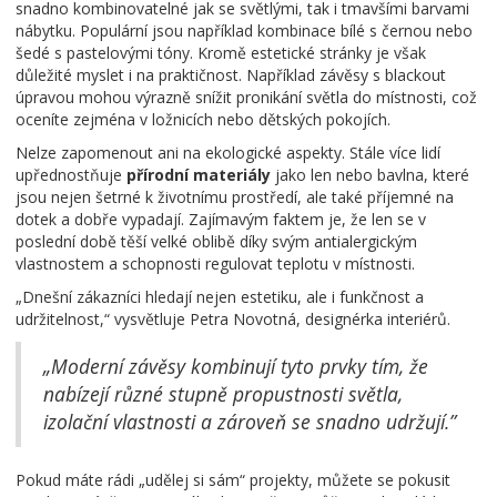
snadno kombinovatelné jak se světlými, tak i tmavšími barvami
nábytku. Populární jsou například kombinace bílé s černou nebo
šedé s pastelovými tóny. Kromě estetické stránky je však
důležité myslet i na praktičnost. Například závěsy s blackout
úpravou mohou výrazně snížit pronikání světla do místnosti, což
oceníte zejména v ložnicích nebo dětských pokojích.
Nelze zapomenout ani na ekologické aspekty. Stále více lidí
upřednostňuje
přírodní materiály
jako len nebo bavlna, které
jsou nejen šetrné k životnímu prostředí, ale také příjemné na
dotek a dobře vypadají. Zajímavým faktem je, že len se v
poslední době těší velké oblibě díky svým antialergickým
vlastnostem a schopnosti regulovat teplotu v místnosti.
„Dnešní zákazníci hledají nejen estetiku, ale i funkčnost a
udržitelnost,“ vysvětluje Petra Novotná, designérka interiérů.
„Moderní závěsy kombinují tyto prvky tím, že
nabízejí různé stupně propustnosti světla,
izolační vlastnosti a zároveň se snadno udržují.”
Pokud máte rádi „udělej si sám“ projekty, můžete se pokusit