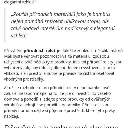
elegantní vzhled.”
„Použití přírodních materiálů jako je bambus
nejen pomáhá snižovat uhlíkovou stopu, ale
také dodává interiérům nadčasový a elegantní
vzhled.”
Při výběru
přírodních rolet
je důležité zohlednit několik faktorů.
Měli byste věnovat pozornost kvalitě materiálu, způsobu
uchycení a také péči o tyto produkty. Kvalitní přírodní rolety jsou
vytvořeny tak, aby odolaly dlouhodobému vystavení slunci a
vlhkosti, ale i přesto je nutné je pravidelně čistit a ošetřovat
vhodnými prostředky.
Ať už se rozhodnete pro přírodní rolety nebo bambusové
žaluzie, nezapomínejte na to, že jde o investici do vašeho
domova a pohodlí. Hledejte proto produkty od ověřených
výrobců a nebojte se poradit s odborníky. Přineste si kousek
přírody domů a užijte si příjemné prostředí, které tyto prvky
nabízejí.
Dřevěné a bambusové designy