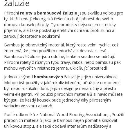
žaluzie
Přírodní
rolety
a
bambusové žaluzie
jsou skvělou volbou pro
ty, kteří hledají ekologická řešení a chtějí přinést do svého
domova kousek přírody. Tyto produkty nejsou jen esteticky
příjemné, ale také poskytují efektivní ochranu proti slunci a
zaručují dostatečné soukromí.
Bambus je obnovitelný materiál, který roste velmi rychle, což
znamená, že jeho použitím nedochází k devastaci lesů.
Bambusové žaluzie jsou odolné, lehké a snadno se udržují.
Přírodní rolety z různých typů trávy, rákosí nebo bambusu pak
mohou vytvořit v místnosti jemné, uklidňující prostředí.
Jednou z výhod
bambusových
žaluzií je jejich univerzálnost.
Mohou být použity v jakémkoliv interiéru, ať už jde o moderní
byt nebo rustikální dům. Jejich design je nenáročný a přesto
velmi elegantní. Při použití přírodních materiálů si navíc můžete
být jisti, že každý kousek bude jedinečný díky přirozeným
variacím ve vzoru a barvě.
Podle odborníků z National Wood Flooring Association, „Použití
přírodních materiálů jako je bambus nejen pomáhá snižovat
uhlíkovou stopu, ale také dodává interiérům nadčasový a