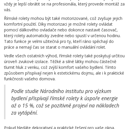
vždy je lepší obrátit se na profesionála, který provede montáž za
vás.
Římské rolety mohou být také motorizované, což zvyšuje jejich
komfortní použití. Díky motorizaci je možné rolety ovládat
pomocí dálkového ovladače nebo dokonce nastavit časovač,
který rolety automaticky zvedne nebo spustí v určenou hodinu.
Tato funkce je velmi užitečná pro ty, kteří ráno spěchají do
práce a nemají čas se starat o manuální ovládání rolet.
Vedle všech ostatních výhod, římské rolety také poskytují určitou
úroveň zvukové izolace. Těžké a silné látky mohou částečně
tlumit hluk z venku, což zvýší komfort vašeho bydlení. Tímto
způsobem přispívají nejen k estetickému dojmu, ale i k praktické
funkčnosti vašeho domova.
Podle studie Národního institutu pro výzkum
bydlení přispívají římské rolety k úspoře energie
až o 15 %, což se pozitivně projeví na nákladech
za vytápění.
Pokud hledáte dekorativní a praktické řešení pro vaše okna,