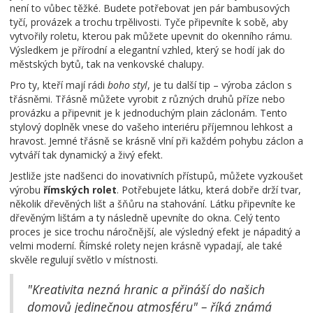
není to vůbec těžké. Budete potřebovat jen pár bambusových
tyčí, provázek a trochu trpělivosti. Tyče připevníte k sobě, aby
vytvořily roletu, kterou pak můžete upevnit do okenního rámu.
Výsledkem je přírodní a elegantní vzhled, který se hodí jak do
městských bytů, tak na venkovské chalupy.
Pro ty, kteří mají rádi
boho styl
, je tu další tip – výroba záclon s
třásněmi. Třásně můžete vyrobit z různých druhů příze nebo
provázku a připevnit je k jednoduchým plain záclonám. Tento
stylový doplněk vnese do vašeho interiéru příjemnou lehkost a
hravost. Jemné třásně se krásně vlní při každém pohybu záclon a
vytváří tak dynamický a živý efekt.
Jestliže jste nadšenci do inovativních přístupů, můžete vyzkoušet
výrobu
římských rolet
. Potřebujete látku, která dobře drží tvar,
několik dřevěných lišt a šňůru na stahování. Látku připevníte ke
dřevěným lištám a ty následně upevníte do okna. Celý tento
proces je sice trochu náročnější, ale výsledný efekt je nápaditý a
velmi moderní. Římské rolety nejen krásně vypadají, ale také
skvěle regulují světlo v místnosti.
"Kreativita nezná hranic a přináší do našich
domovů jedinečnou atmosféru" – říká známá