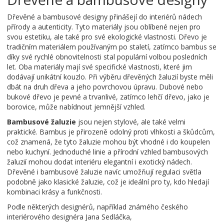
Dřevěné a bambusové designy přinášejí do interiérů nádech
přírody a autenticity. Tyto materiály jsou oblíbené nejen pro
svou estetiku, ale také pro své ekologické vlastnosti. Dřevo je
tradičním materiálem používaným po staletí, zatímco bambus se
díky své rychlé obnovitelnosti stal populární volbou posledních
let. Oba materiály mají své specifické vlastnosti, které jim
dodávají unikátní kouzlo. Při výběru dřevěných žaluzií byste měli
dbát na druh dřeva a jeho povrchovou úpravu. Dubové nebo
bukové dřevo je pevné a trvanlivé, zatímco lehčí dřevo, jako je
borovice, může nabídnout jemnější vzhled.
Bambusové žaluzie
jsou nejen stylové, ale také velmi
praktické. Bambus je přirozeně odolný proti vlhkosti a škůdcům,
což znamená, že tyto žaluzie mohou být vhodné i do koupelen
nebo kuchyní. Jednoduché linie a přírodní vzhled bambusových
žaluzií mohou dodat interiéru elegantní i exotický nádech.
Dřevěné i bambusové žaluzie navíc umožňují regulaci světla
podobně jako klasické žaluzie, což je ideální pro ty, kdo hledají
kombinaci krásy a funkčnosti.
Podle některých designérů, například známého českého
interiérového designéra Jana Sedláčka,