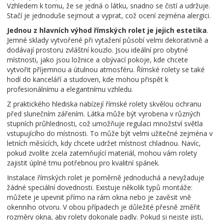
Vzhledem k tomu, že se jedná o látku, snadno se čistí a udržuje.
Stačí je jednoduše sejmout a vyprat, což ocení zejména alergici.
Jednou z hlavních výhod římských rolet je jejich estetika
.
Jemné sklady vytvořené při vytažení působí velmi dekorativně a
dodávají prostoru zvláštní kouzlo. Jsou ideální pro obytné
místnosti, jako jsou ložnice a obývací pokoje, kde chcete
vytvořit příjemnou a útulnou atmosféru. Římské rolety se také
hodí do kanceláří a studoven, kde mohou přispět k
profesionálnímu a elegantnímu vzhledu.
Z praktického hlediska nabízejí římské rolety skvělou ochranu
před slunečním zářením. Látka může být vyrobena v různých
stupních průhlednosti, což umožňuje regulaci množství světla
vstupujícího do místnosti. To může být velmi užitečné zejména v
letních měsících, kdy chcete udržet místnost chladnou. Navíc,
pokud zvolíte zcela zatemňující materiál, mohou vám rolety
zajistit úplné tmu potřebnou pro kvalitní spánek.
Instalace římských rolet je poměrně jednoduchá a nevyžaduje
žádné speciální dovednosti. Existuje několik typů montáže:
můžete je upevnit přímo na rám okna nebo je zavěsit vně
okenního otvoru. V obou případech je důležité přesně změřit
rozměry okna, aby rolety dokonale padly. Pokud si nejste jisti,