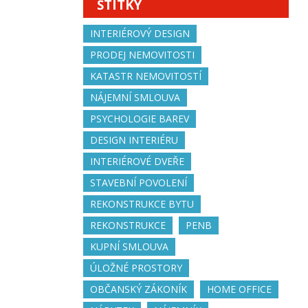
ŠTÍTKY
INTERIÉROVÝ DESIGN
PRODEJ NEMOVITOSTI
KATASTR NEMOVITOSTÍ
NÁJEMNÍ SMLOUVA
PSYCHOLOGIE BAREV
DESIGN INTERIÉRU
INTERIÉROVÉ DVEŘE
STAVEBNÍ POVOLENÍ
REKONSTRUKCE BYTU
REKONSTRUKCE
PENB
KUPNÍ SMLOUVA
ÚLOŽNÉ PROSTORY
OBČANSKÝ ZÁKONÍK
HOME OFFICE