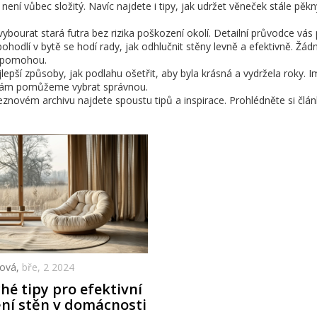
ní vůbec složitý. Navíc najdete i tipy, jak udržet věneček stále pěk
bourat stará futra bez rizika poškození okolí. Detailní průvodce vás
hodlí v bytě se hodí rady, jak odhlučnit stěny levně a efektivně. Žádn
du pomohou.
pší způsoby, jak podlahu ošetřit, aby byla krásná a vydržela roky. 
vám pomůžeme vybrat správnou.
znovém archivu najdete spoustu tipů a inspirace. Prohlédněte si člán
ková,
bře, 2 2024
é tipy pro efektivní
ní stěn v domácnosti