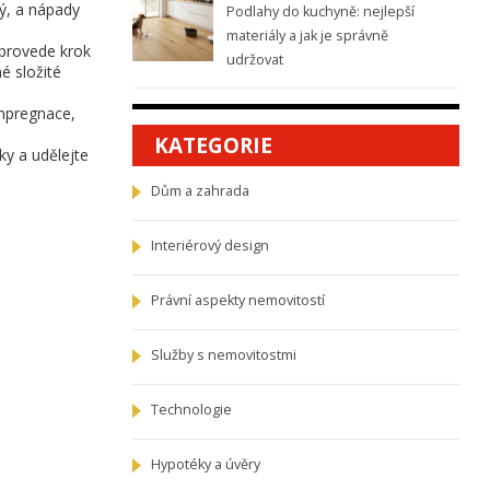
ný, a nápady
Podlahy do kuchyně: nejlepší
materiály a jak je správně
 provede krok
udržovat
é složité
Impregnace,
KATEGORIE
ky a udělejte
Dům a zahrada
Interiérový design
Právní aspekty nemovitostí
Služby s nemovitostmi
Technologie
Hypotéky a úvěry