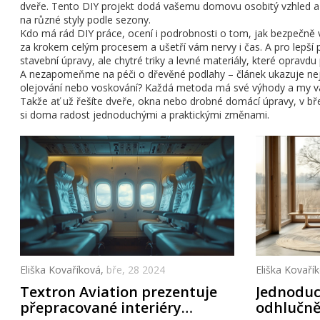
dveře. Tento DIY projekt dodá vašemu domovu osobitý vzhled a ne
na různé styly podle sezony.
Kdo má rád DIY práce, ocení i podrobnosti o tom, jak bezpečně vy
za krokem celým procesem a ušetří vám nervy i čas. A pro lepší po
stavební úpravy, ale chytré triky a levné materiály, které oprav
A nezapomeňme na péči o dřevěné podlahy – článek ukazuje nejle
olejování nebo voskování? Každá metoda má své výhody a my 
Takže ať už řešíte dveře, okna nebo drobné domácí úpravy, v bře
si doma radost jednoduchými a praktickými změnami.
Eliška Kovaříková,
bře, 28 2024
Eliška Kovaří
Textron Aviation prezentuje
Jednoduch
přepracované interiéry
odhlučně