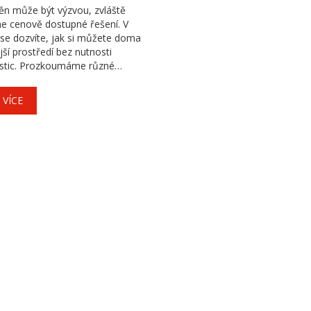
ěn může být výzvou, zvláště
e cenově dostupné řešení. V
se dozvíte, jak si můžete doma
ější prostředí bez nutnosti
estic. Prozkoumáme různé
riály, které můžete použít k
dhlučnění, od koberců až po
 VÍCE
y a DIY řešení.