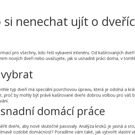
si nenechat ujít o dveří
rmací pro všechny, kdo řeší vybavení interiéru. Od kašírovaných dveř
rem nových dveří nebo uvažujete, jak si usnadnit práci doma, v tomhl
 vybrat
enhle typ dveří má speciální povrchovou úpravu, která je odolná a kr
e, proč by mohly být právě kašírované dveře dobrou volbou pro váš byt.
vání.
usnadní domácí práce
ěřit dveře, aby nové skutečně pasovaly. Analýza kroků je jasná a sro
ajímavě ozdobit domácnost? Poradíme vám také, jak vytvořit vlastní 