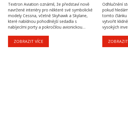
Cessna: Budoucnost
Textron Aviation oznámil, že představí nově
Odhlučnění st
pohodlného letectví
navržené interiéry pro některé své symbolické
pokud hledám
modely Cessna, včetně Skyhawk a Skylane,
tomto článku 
které nabídnou pohodlnější sedadla s
vytvořit klidn
nabíjecími porty a pokročilou avionickou
vysokých inv
technologii.
metody a mate
efektivnímu o
ZOBRAZIT VÍCE
ZOBRAZIT
speciální barv