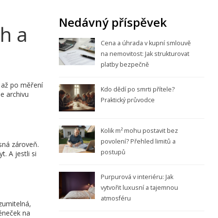
Nedávný příspěvek
ch a
Cena a úhrada v kupní smlouvě
na nemovitost: Jak strukturovat
platby bezpečně
í až po měření
Kdo dědí po smrti přítele?
e archivu
Praktický průvodce
Kolik m² mohu postavit bez
povolení? Přehled limitů a
ásná zároveň.
postupů
 A jestli si
Purpurová v interiéru: Jak
vytvořit luxusní a tajemnou
atmosféru
zumitelná,
věneček na