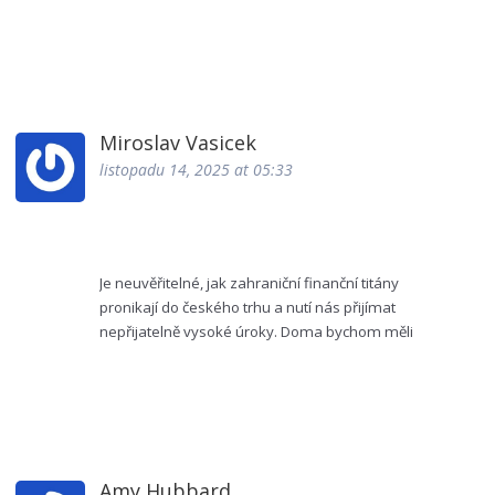
užitečné porovnat fixní a variabilní sazby v kontextu
očekávané inflace. Přehledná tabulka v článku
pomáhá najít optimální kombinaci, která
minimalizuje celkové náklady.
Miroslav Vasicek
listopadu 14, 2025 at 05:33
Je neuvěřitelné, jak zahraniční finanční titány
pronikají do českého trhu a nutí nás přijímat
nepřijatelně vysoké úroky. Doma bychom měli
chránit národní kapitál a podporovat lokální banky,
které znají naše potřeby. Tohle je jasná výzva k
sebereflexi a změně politiky.
Amy Hubbard