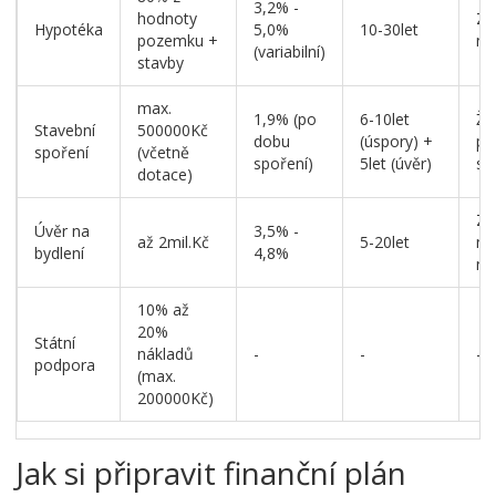
3,2% -
hodnoty
Zá
Hypotéka
5,0%
10-30let
pozemku +
ne
(variabilní)
stavby
max.
1,9% (po
6-10let
Žá
Stavební
500000Kč
dobu
(úspory) +
po
spoření
(včetně
spoření)
5let (úvěr)
sm
dotace)
Zá
Úvěr na
3,5% -
až 2mil.Kč
5-20let
ne
bydlení
4,8%
ne
10% až
20%
Státní
nákladů
-
-
-
podpora
(max.
200000Kč)
Jak si připravit finanční plán