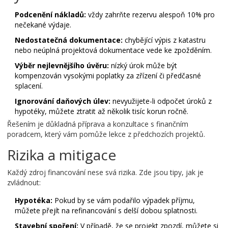
Podcenění nákladů:
vždy zahrňte rezervu alespoň 10% pro
nečekané výdaje.
Nedostatečná dokumentace:
chybějící výpis z katastru
nebo neúplná projektová dokumentace vede ke zpožděním.
Výběr nejlevnějšího úvěru:
nízký úrok může být
kompenzován vysokými poplatky za zřízení či předčasné
splacení.
Ignorování daňových úlev:
nevyužijete-li odpočet úroků z
hypotéky, můžete ztratit až několik tisíc korun ročně.
Řešením je důkladná příprava a konzultace s finančním
poradcem, který vám pomůže lekce z předchozích projektů.
Rizika a mitigace
Každý zdroj financování nese svá rizika. Zde jsou tipy, jak je
zvládnout:
Hypotéka:
Pokud by se vám podařilo výpadek příjmu,
můžete přejít na refinancování s delší dobou splatnosti.
Stavební spoření:
V případě, že se projekt zpozdí, můžete si