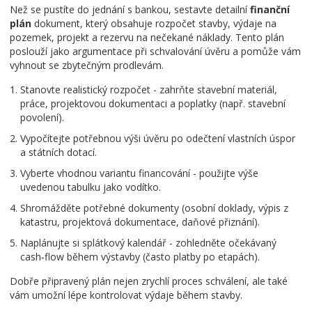
Než se pustíte do jednání s bankou, sestavte detailní
finanční
plán
dokument, který obsahuje rozpočet stavby, výdaje na
pozemek, projekt a rezervu na nečekané náklady
. Tento plán
poslouží jako argumentace při schvalování úvěru a pomůže vám
vyhnout se zbytečným prodlevám.
Stanovte realistický rozpočet - zahrňte stavební materiál,
práce, projektovou dokumentaci a poplatky (např. stavební
povolení).
Vypočítejte potřebnou výši úvěru po odečtení vlastních úspor
a státních dotací.
Vyberte vhodnou variantu financování - použijte výše
uvedenou tabulku jako vodítko.
Shromážděte potřebné dokumenty (osobní doklady, výpis z
katastru, projektová dokumentace, daňové přiznání).
Naplánujte si splátkový kalendář - zohledněte očekávaný
cash‑flow během výstavby (často platby po etapách).
Dobře připravený plán nejen zrychlí proces schválení, ale také
vám umožní lépe kontrolovat výdaje během stavby.