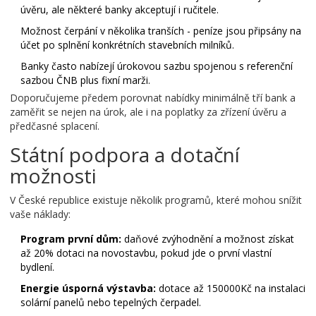
úvěru
, ale některé banky akceptují i ručitele.
Možnost čerpání v několika tranších - peníze jsou připsány na
účet po splnění konkrétních stavebních milníků.
Banky často nabízejí úrokovou sazbu spojenou s referenční
sazbou ČNB plus fixní marži.
Doporučujeme předem porovnat nabídky minimálně tří bank a
zaměřit se nejen na úrok, ale i na poplatky za zřízení úvěru a
předčasné splacení.
Státní podpora a dotační
možnosti
V České republice existuje několik programů, které mohou snížit
vaše náklady:
Program první dům:
daňové zvýhodnění a možnost získat
až 20% dotaci na novostavbu, pokud jde o první vlastní
bydlení.
Energie úsporná výstavba:
dotace až 150000Kč na instalaci
solární panelů nebo tepelných čerpadel.