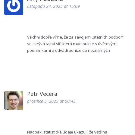
listopadu 24, 2025 at 15:09
Všichni dobře víme, že za závojem „státních podpor“
se skrývá tajná síť, která manipuluje s úvěrovými
podmínkami a odvádí peníze do neznámých
kanálů. Tyto programy jsou často jen nástrojem k
posílení moci elity, která si přivlastňuje vaše spoření.
Proto je nutné se na takové nabídky dívat s
maximální dávkou podezření.
Petr Vecera
prosince 5, 2025 at 00:45
Naopak, statistické údaje ukazují, že většina