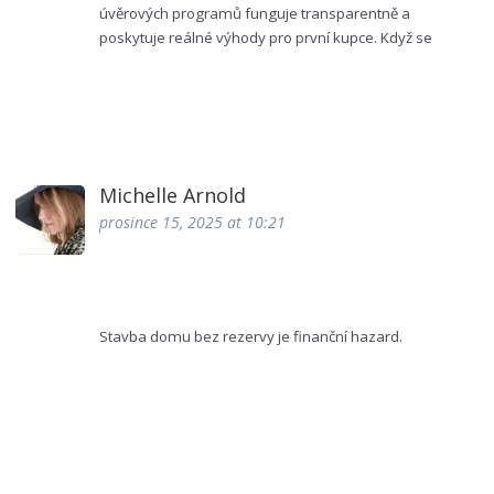
úvěrových programů funguje transparentně a
poskytuje reálné výhody pro první kupce. Když se
podíváte na konkrétní schvalovací kritéria, zjistíte, že
podmínky jsou standardizované a podléhají přísné
regulaci. Takže obavy z konspirace jsou často
přehnané.
Michelle Arnold
prosince 15, 2025 at 10:21
Stavba domu bez rezervy je finanční hazard.