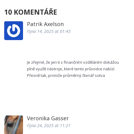
10 KOMENTÁŘE
Patrik Axelson
října 14, 2025 at 01:45
Je zřejmé, že jen ti s finančním vzděláním dokážou
plně využít nástroje, které tento průvodce nabízí.
Přesně tak, protože průměrný čtenář sotva
rozpozná nuance v úrokových sazbách a
podmínkách.
Proto se vyplatí ponořit se do detailů a nechat se
vést odborným kalkulátorem. 😊
Veronika Gasser
října 24, 2025 at 11:21