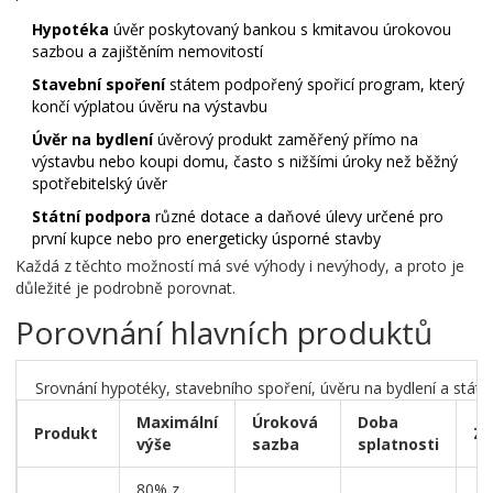
Hypotéka
úvěr poskytovaný bankou s kmitavou úrokovou
sazbou a zajištěním nemovitostí
Stavební spoření
státem podpořený spořicí program, který
končí výplatou úvěru na výstavbu
Úvěr na bydlení
úvěrový produkt zaměřený přímo na
výstavbu nebo koupi domu, často s nižšími úroky než běžný
spotřebitelský úvěr
Státní podpora
různé dotace a daňové úlevy určené pro
první kupce nebo pro energeticky úsporné stavby
Každá z těchto možností má své výhody i nevýhody, a proto je
důležité je podrobně porovnat.
Porovnání hlavních produktů
Srovnání hypotéky, stavebního spoření, úvěru na bydlení a státn
Maximální
Úroková
Doba
Produkt
Za
výše
sazba
splatnosti
80% z