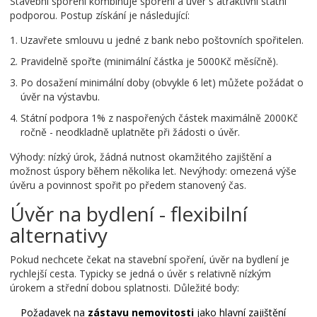
Stavební spoření kombinuje spoření a úvěr s atraktivní státní
podporou. Postup získání je následující:
Uzavřete smlouvu u jedné z bank nebo poštovních spořitelen.
Pravidelně spořte (minimální částka je 5000Kč měsíčně).
Po dosažení minimální doby (obvykle 6 let) můžete požádat o
úvěr na výstavbu.
Státní podpora 1% z naspořených částek maximálně 2000Kč
ročně - neodkladně uplatněte při žádosti o úvěr.
Výhody: nízký úrok, žádná nutnost okamžitého zajištění a
možnost úspory během několika let. Nevýhody: omezená výše
úvěru a povinnost spořit po předem stanovený čas.
Úvěr na bydlení - flexibilní
alternativy
Pokud nechcete čekat na stavební spoření, úvěr na bydlení je
rychlejší cesta. Typicky se jedná o úvěr s relativně nízkým
úrokem a střední dobou splatnosti. Důležité body:
Požadavek na
zástavu nemovitosti
jako hlavní zajištění