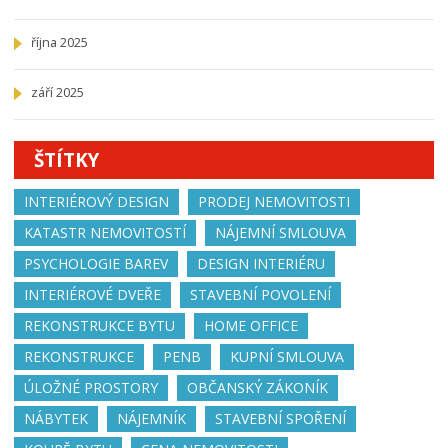
října 2025
září 2025
ŠTÍTKY
INTERIÉROVÝ DESIGN
PRODEJ NEMOVITOSTI
KATASTR NEMOVITOSTÍ
NÁJEMNÍ SMLOUVA
PSYCHOLOGIE BAREV
DESIGN INTERIÉRU
INTERIÉROVÉ DVEŘE
STAVEBNÍ POVOLENÍ
REKONSTRUKCE BYTU
HOME OFFICE
REKONSTRUKCE
PENB
KUPNÍ SMLOUVA
ÚLOŽNÉ PROSTORY
OBČANSKÝ ZÁKONÍK
NÁBYTEK
NÁJEMNÍK
STAVEBNÍ SPOŘENÍ