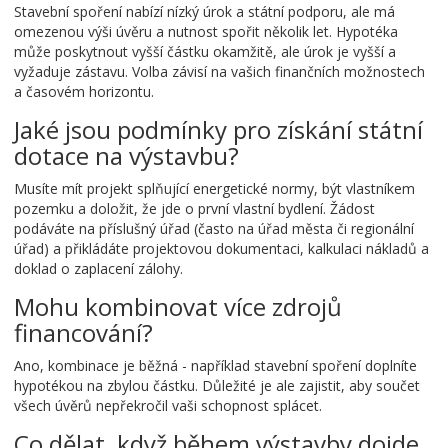
Stavební spoření nabízí nízký úrok a státní podporu, ale má
omezenou výši úvěru a nutnost spořit několik let. Hypotéka
může poskytnout vyšší částku okamžitě, ale úrok je vyšší a
vyžaduje zástavu. Volba závisí na vašich finančních možnostech
a časovém horizontu.
Jaké jsou podmínky pro získání státní
dotace na výstavbu?
Musíte mít projekt splňující energetické normy, být vlastníkem
pozemku a doložit, že jde o první vlastní bydlení. Žádost
podáváte na příslušný úřad (často na úřad města či regionální
úřad) a přikládáte projektovou dokumentaci, kalkulaci nákladů a
doklad o zaplacení zálohy.
Mohu kombinovat více zdrojů
financování?
Ano, kombinace je běžná - například stavební spoření doplníte
hypotékou na zbylou částku. Důležité je ale zajistit, aby součet
všech úvěrů nepřekročil vaši schopnost splácet.
Co dělat, když během výstavby dojde