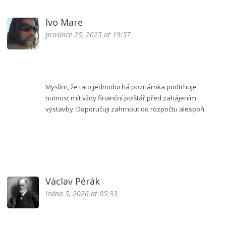
Ivo Mare
prosince 25, 2025 at 19:57
Myslím, že tato jednoduchá poznámka podtrhuje
nutnost mít vždy finanční polštář před zahájením
výstavby. Doporučuji zahrnout do rozpočtu alespoň
deset procent nečekaných výdajů, aby se předešlo
předčasnému zadlužení. Tímto způsobem se zvýší
stabilita celého projektu.
Václav Pérák
ledna 5, 2026 at 05:33