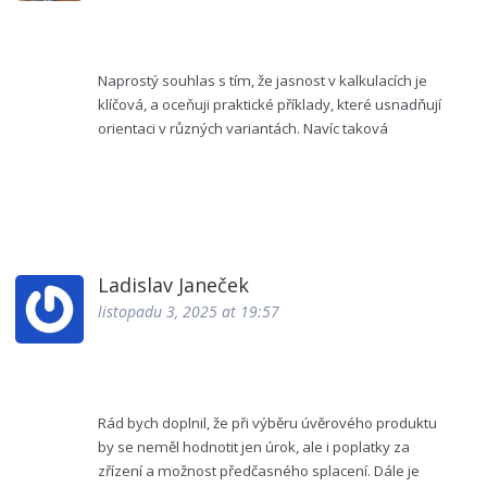
Naprostý souhlas s tím, že jasnost v kalkulacích je
klíčová, a oceňuji praktické příklady, které usnadňují
orientaci v různých variantách. Navíc taková
přehlednost dodává sebevědomí při jednání s
bankou a snižuje stres z neznámých čísel.
Ladislav Janeček
listopadu 3, 2025 at 19:57
Rád bych doplnil, že při výběru úvěrového produktu
by se neměl hodnotit jen úrok, ale i poplatky za
zřízení a možnost předčasného splacení. Dále je